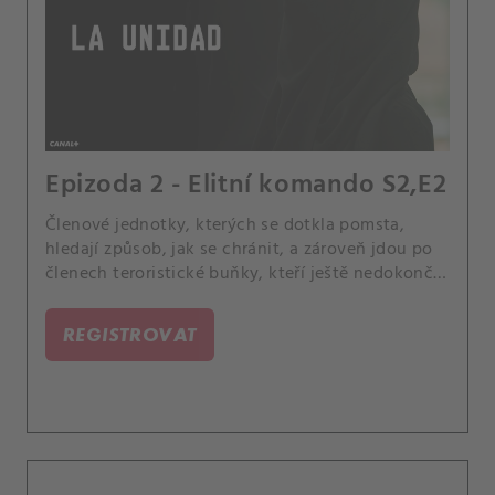
Epizoda 2 - Elitní komando S2,E2
Členové jednotky, kterých se dotkla pomsta,
hledají způsob, jak se chránit, a zároveň jdou po
členech teroristické buňky, kteří ještě nedokončili
svůj plán útoku na Carlin tým.
REGISTROVAT