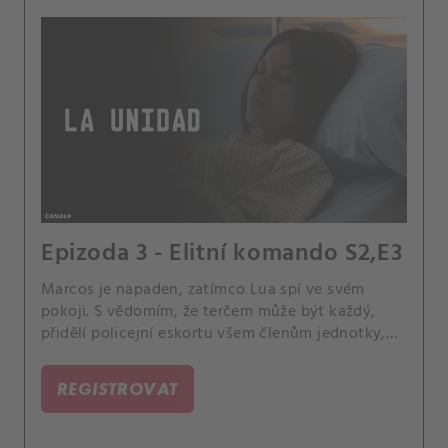
Epizoda 3 - Elitní komando S2,E3
Marcos je napaden, zatímco Lua spí ve svém
pokoji. S vědomím, že terčem může být každý,
přidělí policejní eskortu všem členům jednotky,
kteří musí čelit i tomu, že by mezi nimi mohl být
krtek.
REGISTROVAT