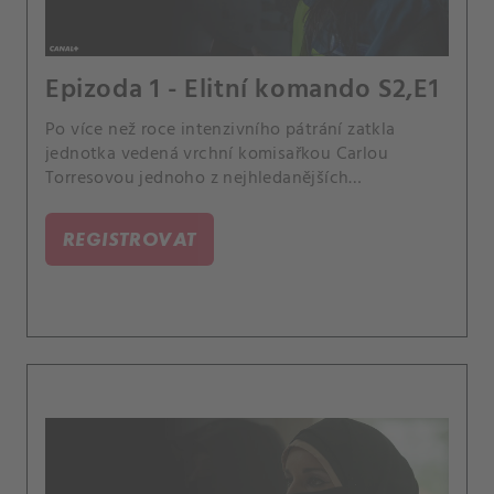
Epizoda 1 - Elitní komando S2,E1
Po více než roce intenzivního pátrání zatkla
jednotka vedená vrchní komisařkou Carlou
Torresovou jednoho z nejhledanějších
džihádistických vůdců. Tato operace však uvede
do pohybu plán pomsty proti členům La Unidad.
REGISTROVAT