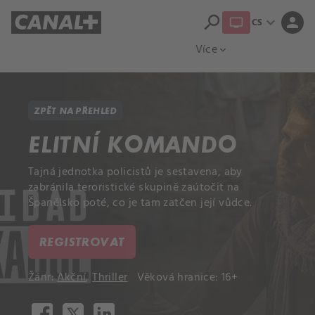
search
expand_more
person
CS
Přehled titulů
Apple TV
Moloch
Více
expand_more
ZPĚT NA PŘEHLED
ELITNÍ KOMANDO
Tajná jednotka policistů je sestavena, aby
zabránila teroristické skupině zaútočit na
Španělsko poté, co je tam zatčen její vůdce.
REGISTROVAT
Žánr:
Akční
,
Thriller
Věková hranice: 16+