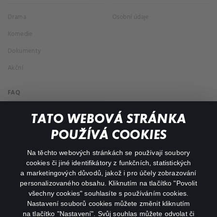
Drama
Osobní údaje
Komedie
Dokumenty
Akční
FAQ
Můj účet
TATO WEBOVÁ STRÁNKA
Důležité odkazy
POUŽÍVÁ COOKIES
Na těchto webových stránkách se používají soubory
facebook
instagram
cookies či jiné identifikátory z funkčních, statistických
a marketingových důvodů, jakož i pro účely zobrazování
personalizovaného obsahu. Kliknutím na tlačítko "Povolit
youtube
všechny cookies" souhlasíte s používáním cookies.
Nastavení souborů cookies můžete změnit kliknutím
na tlačítko "Nastavení". Svůj souhlas můžete odvolat či