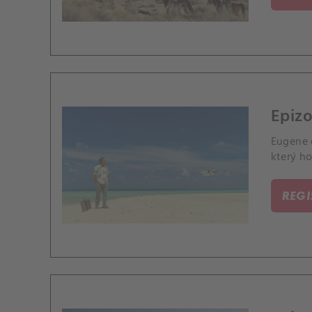
Epizo
Eugene 
který ho
REG