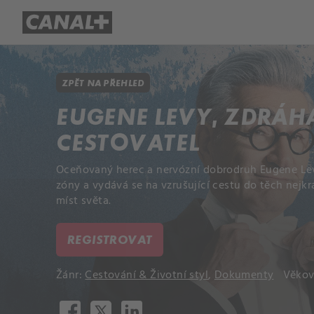
Přehled titulů
Apple TV
Molo
ZPĚT NA PŘEHLED
EUGENE LEVY, ZDRÁH
CESTOVATEL
Oceňovaný herec a nervózní dobrodruh Eugene Lev
zóny a vydává se na vzrušující cestu do těch nejkr
míst světa.
REGISTROVAT
Žánr:
Cestování & Životní styl
,
Dokumenty
Věkov