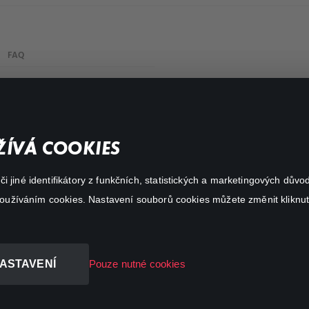
FAQ
Můj účet
Důležité odkazy
ÍVÁ COOKIES
 jiné identifikátory z funkčních, statistických a marketingových dův
 používáním cookies. Nastavení souborů cookies můžete změnit kliknut
ASTAVENÍ
Pouze nutné cookies