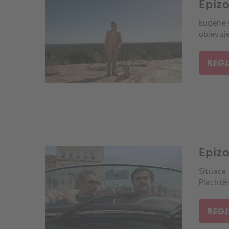
Epizo
Eugene 
objevuje
REG
Epizo
Situace 
Plachtě
REG