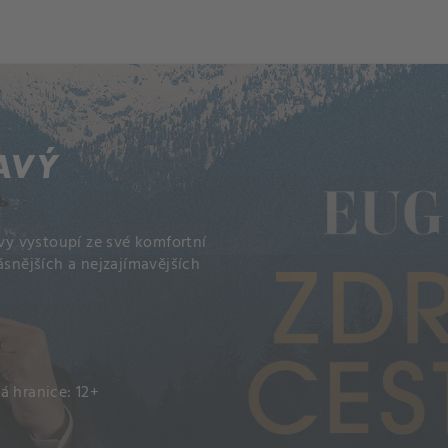
ch
Dcera národa
AVÝ
y vystoupí ze své komfortní
ásnějších a nejzajímavějších
á hranice: 12+