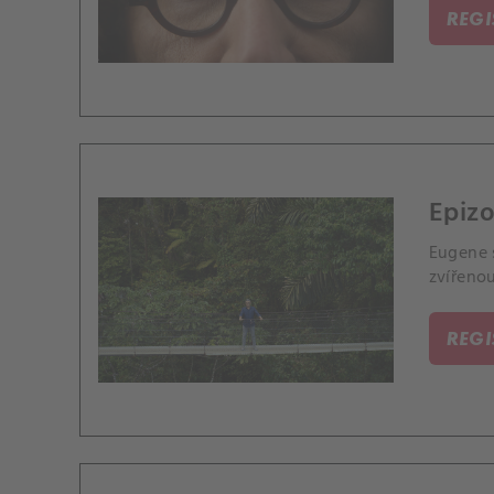
REG
Epizo
Eugene 
zvířenou
REG