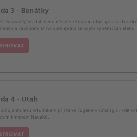
da 3 - Benátky
vštěvovanějším italském městě se Eugene ubytuje v historické
liérem a zavzpomíná na spolupráci se svým synem Danielem.
ISTROVAT
da 4 - Utah
lidňujícím letu vrtulníkem přistane Eugene v Amangiri, kde v
stním kmenem Navahů.
ISTROVAT