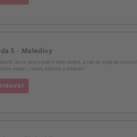
da 5 - Maledivy
doufá, že se jeho vztah k moři změní, a tak se vydá do luxusn
stům nabízí „cokoli, kdykoli a kdekoli“.
ISTROVAT