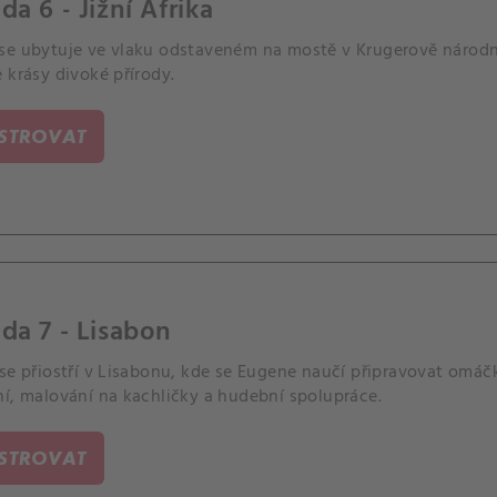
da 6 - Jižní Afrika
se ubytuje ve vlaku odstaveném na mostě v Krugerově národní
 krásy divoké přírody.
ISTROVAT
da 7 - Lisabon
se přiostří v Lisabonu, kde se Eugene naučí připravovat omáčku
ní, malování na kachličky a hudební spolupráce.
ISTROVAT