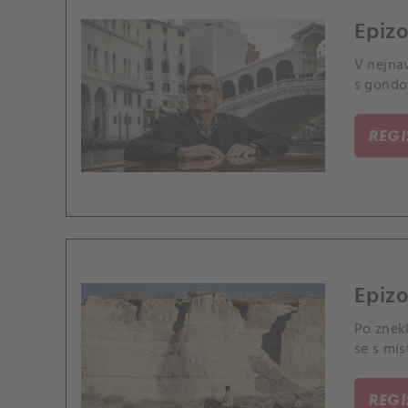
Epizo
V nejna
s gondo
REG
Epizo
Po znek
se s mí
REG