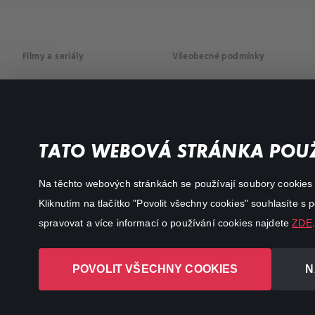
Filmy a seriály
Všeobecné podmínky
Drama
Osobní údaje
Komedie
Dokumenty
TATO WEBOVÁ STRÁNKA POUŽ
Akční
Na těchto webových stránkách se používají soubory cookies či
Kliknutím na tlačítko "Povolit všechny cookies" souhlasíte s
spravovat a více informací o používání cookies najdete
ZDE
.
POVOLIT VŠECHNY COOKIES
N