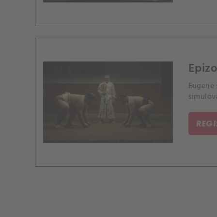
Epizo
Eugene s
simulov
REG