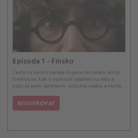
Epizoda 1 - Finsko
Cesta na saních zavede Eugena do hotelu Arctic
TreeHouse, kde si vyzkouší rybaření na ledu a
jízdu se psím spřežením, ochutná vodku a nechá
se pohltit pocitem štěstí.
REGISTROVAT