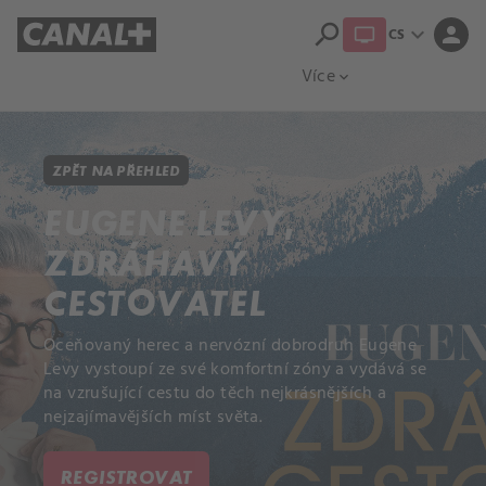
search
expand_more
person
CS
Přehled titulů
Apple TV
Moloch
Více
expand_more
ZPĚT NA PŘEHLED
EUGENE LEVY,
ZDRÁHAVÝ
CESTOVATEL
Oceňovaný herec a nervózní dobrodruh Eugene
Levy vystoupí ze své komfortní zóny a vydává se
na vzrušující cestu do těch nejkrásnějších a
nejzajímavějších míst světa.
REGISTROVAT