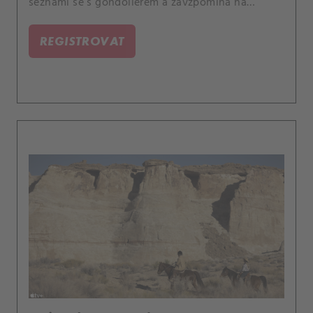
seznámí se s gondoliérem a zavzpomíná na
spolupráci se svým synem Danielem.
REGISTROVAT