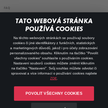
FAQ
Můj účet
TATO WEBOVÁ STRÁNKA
Důležité odkazy
POUŽÍVÁ COOKIES
Na těchto webových stránkách se používají soubory
facebook
instagram
cookies či jiné identifikátory z funkčních, statistických
a marketingových důvodů, jakož i pro účely zobrazování
personalizovaného obsahu. Kliknutím na tlačítko "Povolit
youtube
všechny cookies" souhlasíte s používáním cookies.
Nastavení souborů cookies můžete změnit kliknutím
na tlačítko "Nastavení". Svůj souhlas můžete odvolat či
spravovat a více informací o používání cookies najdete
ZDE
.
Canal+ Luxembourg S. à r.l. se sídlem Rue Albert Borschette 4,
L-1246 Luxembourg R.C.S.
POVOLIT VŠECHNY COOKIES
Luxembourg: B 87.905
Všechna práva vyhrazena