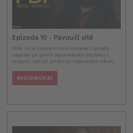
Epizoda 10 - Pavoučí sítě
Poté, co je Crosbyho starý kamarád z armády
napaden při zjevně nepovedeném obchodu s
drogami, tým při pátrání po odpovědích odhalí
nebezpečnou síť spiknutí. Jess po nečekaném
setkání zpochybňuje svůj vztah se Sarah.
REGISTROVAT