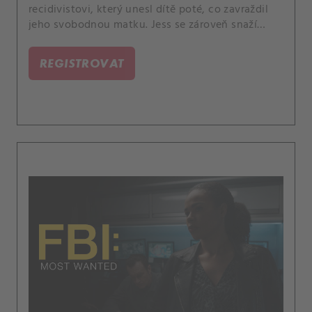
recidivistovi, který unesl dítě poté, co zavraždil
jeho svobodnou matku. Jess se zároveň snaží
překonat nepříjemnou výměnu názorů, ke které
došlo při jeho posledním setkání se Sarah.
REGISTROVAT