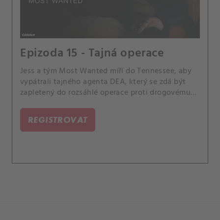
Epizoda 15 - Tajná operace
Jess a tým Most Wanted míří do Tennessee, aby
vypátrali tajného agenta DEA, který se zdá být
zapletený do rozsáhlé operace proti drogovému
kartelu. Sarah si navíc klade otázku, zda bylo
chybou nastěhovat se k Jessovi a Tali tak brzy.
REGISTROVAT