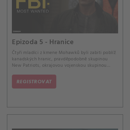
Epizoda 5 - Hranice
Čtyři mladíci z kmene Mohawků byli zabiti poblíž
kanadských hranic, pravděpodobně skupinou
New Patriots, okrajovou vojenskou skupinou
hlídkující na americko-kanadské hranici.
REGISTROVAT