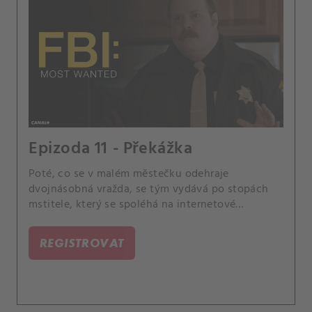
Epizoda 11 - Překážka
Poté, co se v malém městečku odehraje
dvojnásobná vražda, se tým vydává po stopách
mstitele, který se spoléhá na internetové
detektivy, aby ve jménu spravedlnosti vykonal
pomstu na podezřelých.
REGISTROVAT