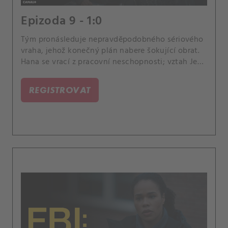
Epizoda 9 - 1:0
Tým pronásleduje nepravděpodobného sériového
vraha, jehož konečný plán nabere šokující obrat.
Hana se vrací z pracovní neschopnosti; vztah Jess
a Sarah se dále vyvíjí.
REGISTROVAT