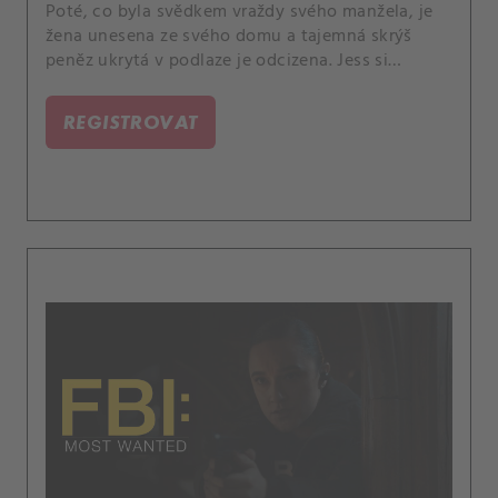
Poté, co byla svědkem vraždy svého manžela, je
žena unesena ze svého domu a tajemná skrýš
peněz ukrytá v podlaze je odcizena. Jess si
uvědomuje, že to může souviset s minulým
případem, a nutnost najít únosce se stává osobní
REGISTROVAT
záležitostí.