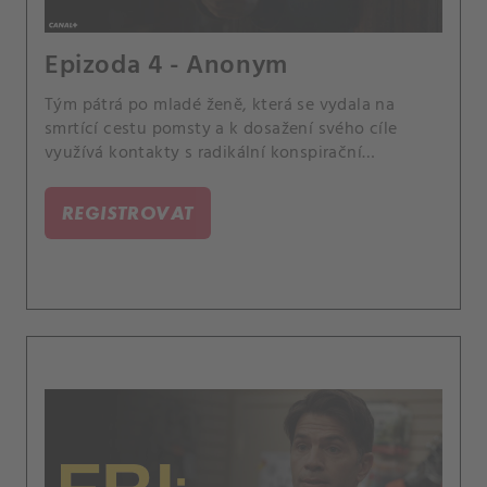
Epizoda 4 - Anonym
Tým pátrá po mladé ženě, která se vydala na
smrtící cestu pomsty a k dosažení svého cíle
využívá kontakty s radikální konspirační
organizací na internetu. Barnesová musí učinit
rozhodnutí, které změní její život, a je pro ni těžké
REGISTROVAT
nenechat se ovlivnit temnou stránkou své práce.