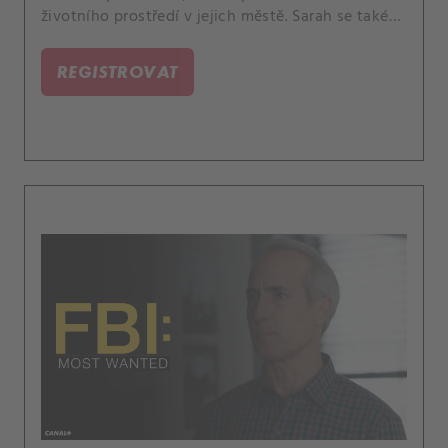
životního prostředí v jejich městě. Sarah se také
setkává s ostatními členy rodiny LaCroixových,
včetně Jessiny sestry Louise.
REGISTROVAT