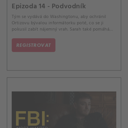
Epizoda 14 - Podvodník
Tým se vydává do Washingtonu, aby ochránil
Ortizovu bývalou informátorku poté, co se ji
pokusil zabít nájemný vrah. Sarah také pomáhá
Jessině rodině připravit se na svatbu Byrona a
Marie, která se koná na poslední chvíli na Jessině
REGISTROVAT
farmě.