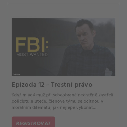
Epizoda 12 - Trestní právo
Když mladý muž při sebeobraně nechtěně zastřelí
policistu a uteče, členové týmu se ocitnou v
morálním dilematu, jak nejlépe vykonat
spravedlnost. Barnesová a její žena se potýkají s
plány na další dítě.
REGISTROVAT