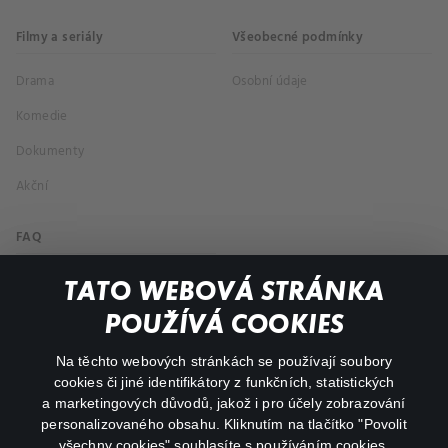
Filmy a seriály
Všeobecné podmínky
Drama
Osobní údaje
Komedie
Dokumenty
Akční
FAQ
Můj účet
TATO WEBOVÁ STRÁNKA
Důležité odkazy
POUŽÍVÁ COOKIES
Na těchto webových stránkách se používají soubory
facebook
instagram
cookies či jiné identifikátory z funkčních, statistických
a marketingových důvodů, jakož i pro účely zobrazování
personalizovaného obsahu. Kliknutím na tlačítko "Povolit
youtube
všechny cookies" souhlasíte s používáním cookies.