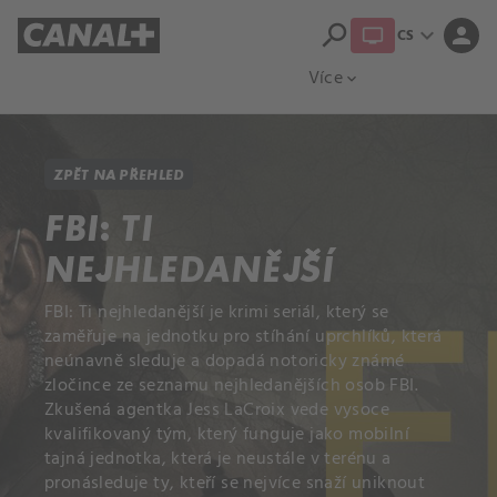
search
expand_more
person
CS
Přehled titulů
Apple TV
Moloch
Více
expand_more
ZPĚT NA PŘEHLED
FBI: TI
NEJHLEDANĚJŠÍ
FBI: Ti nejhledanější je krimi seriál, který se
zaměřuje na jednotku pro stíhání uprchlíků, která
neúnavně sleduje a dopadá notoricky známé
zločince ze seznamu nejhledanějších osob FBI.
Zkušená agentka Jess LaCroix vede vysoce
kvalifikovaný tým, který funguje jako mobilní
tajná jednotka, která je neustále v terénu a
pronásleduje ty, kteří se nejvíce snaží uniknout