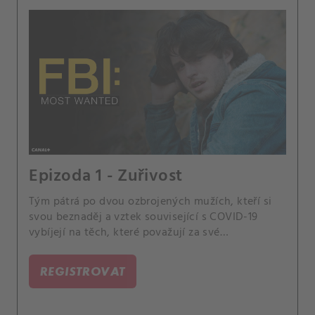
Epizoda 1 - Zuřivost
Tým pátrá po dvou ozbrojených mužích, kteří si
svou beznaděj a vztek související s COVID-19
vybíjejí na těch, které považují za své
utlačovatele, a Jessův otec se vrací do života
svého syna.
REGISTROVAT