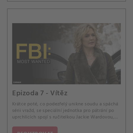
Epizoda 7 - Vítěz
Krátce poté, co podezřelý unikne soudu a spáchá
sérii vražd, se speciální jednotka pro pátrání po
uprchlících spojí s ručitelkou Jackie Wardovou,
aby ho vypátrala. Jess se nadále snaží posunout
ve svém milostném životě kupředu.