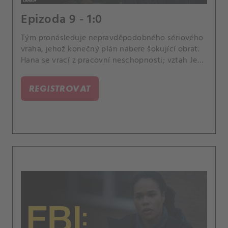
Epizoda 9 - 1:0
Tým pronásleduje nepravděpodobného sériového
vraha, jehož konečný plán nabere šokující obrat.
Hana se vrací z pracovní neschopnosti; vztah Jess
a Sarah se dále vyvíjí.
REGISTROVAT