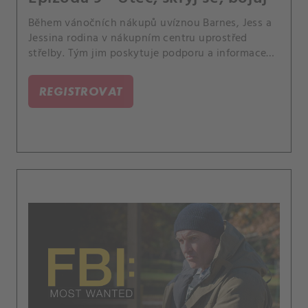
Během vánočních nákupů uvíznou Barnes, Jess a
Jessina rodina v nákupním centru uprostřed
střelby. Tým jim poskytuje podporu a informace
zvenčí, zatímco Barnes a Jess se snaží situaci
vyřešit zevnitř.
REGISTROVAT