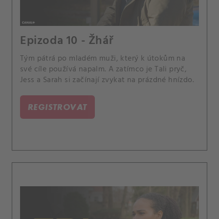
Epizoda 10 - Žhář
Tým pátrá po mladém muži, který k útokům na
své cíle používá napalm. A zatímco je Tali pryč,
Jess a Sarah si začínají zvykat na prázdné hnízdo.
REGISTROVAT