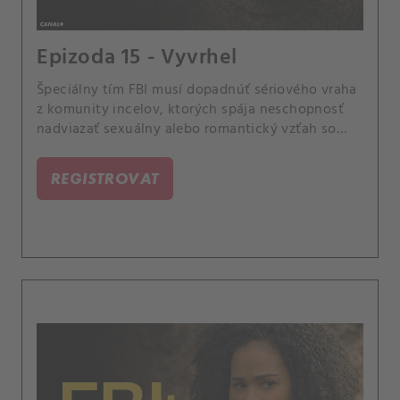
Epizoda 15 - Vyvrhel
Špeciálny tím FBI musí dopadnúť sériového vraha
z komunity incelov, ktorých spája neschopnosť
nadviazať sexuálny alebo romantický vzťah so
ženami. Títo muži sú presvedčení, že majú právo
pomstiť sa ženám, ktoré ich odmietajú.
REGISTROVAT