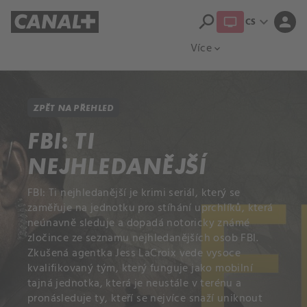
search
expand_more
person
CS
Přehled titulů
Apple TV
Moloch
Více
expand_more
ZPĚT NA PŘEHLED
FBI: TI
NEJHLEDANĚJŠÍ
FBI: Ti nejhledanější je krimi seriál, který se
zaměřuje na jednotku pro stíhání uprchlíků, která
neúnavně sleduje a dopadá notoricky známé
zločince ze seznamu nejhledanějších osob FBI.
Zkušená agentka Jess LaCroix vede vysoce
kvalifikovaný tým, který funguje jako mobilní
tajná jednotka, která je neustále v terénu a
pronásleduje ty, kteří se nejvíce snaží uniknout