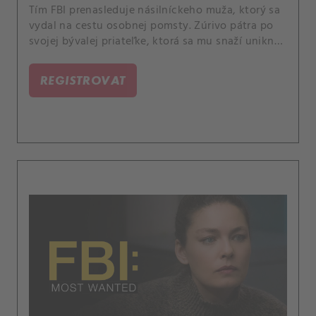
Tím FBI prenasleduje násilníckeho muža, ktorý sa
vydal na cestu osobnej pomsty. Zúrivo pátra po
svojej bývalej priateľke, ktorá sa mu snaží uniknúť
za každú cenu.
REGISTROVAT