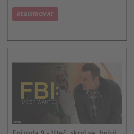
REGISTROVAT
Epizoda 9 - Uteč, skryj se, bojuj