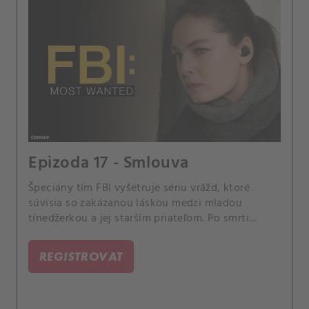
Epizoda 17 - Smlouva
Špeciány tím FBI vyšetruje sériu vrážd, ktoré
súvisia so zakázanou láskou medzi mladou
tínedžerkou a jej starším priateľom. Po smrti
agenta Jessa La Croixa prevezme velenie jednotky
nový šéf, dozorujúci špeciálny agent Remy Scott.
REGISTROVAT