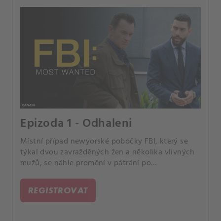
Epizoda 1 - Odhaleni
Místní případ newyorské pobočky FBI, který se
týkal dvou zavražděných žen a několika vlivných
mužů, se náhle promění v pátrání po
nebezpečném vůdci rozsáhlé zločinecké skupiny.
Do případu, který vyšetřují speciální agenti FBI
REGISTROVAT
Maggie Bellová a Omar Zidan z New Yorku, se
zapojí také speciální tým FBI pod vedením Jessa
La Croixe, který pátrá po nejnebezpečnějších