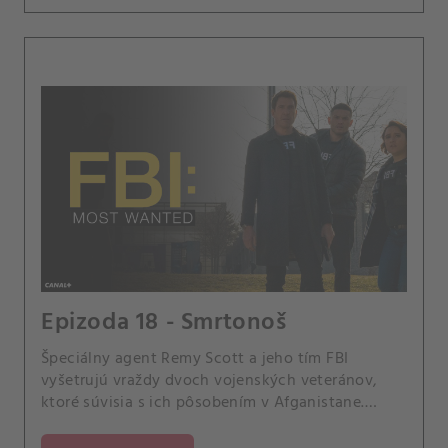
Epizoda 18 - Smrtonoš
Špeciálny agent Remy Scott a jeho tím FBI
vyšetrujú vraždy dvoch vojenských veteránov,
ktoré súvisia s ich pôsobením v Afganistane.
Agentka Hana Gibsonová sa dozvedá prekvapivé
správy o svojej biologickej matke.