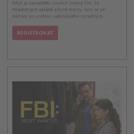
Když je zavražděn soudce známý tím, že
mladistvým ukládá přísné tresty, tým se při
pátrání po vrahovi zabývá jeho rozsáhlým
seznamem případů.
REGISTROVAT