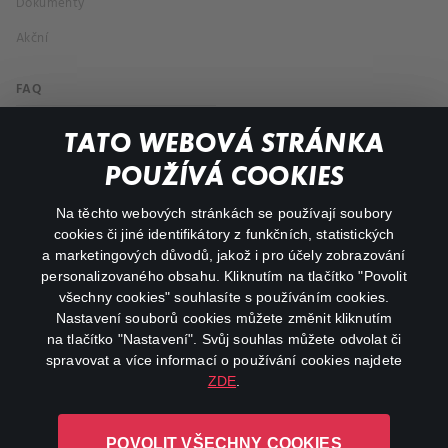
Dokumenty
Akční
FAQ
Můj účet
TATO WEBOVÁ STRÁNKA
Důležité odkazy
POUŽÍVÁ COOKIES
Na těchto webových stránkách se používají soubory
facebook
instagram
cookies či jiné identifikátory z funkčních, statistických
a marketingových důvodů, jakož i pro účely zobrazování
personalizovaného obsahu. Kliknutím na tlačítko "Povolit
youtube
všechny cookies" souhlasíte s používáním cookies.
Nastavení souborů cookies můžete změnit kliknutím
na tlačítko "Nastavení". Svůj souhlas můžete odvolat či
spravovat a více informací o používání cookies najdete
ZDE
.
Canal+ Luxembourg S. à r.l. se sídlem Rue Albert Borschette 4,
L-1246 Luxembourg R.C.S.
POVOLIT VŠECHNY COOKIES