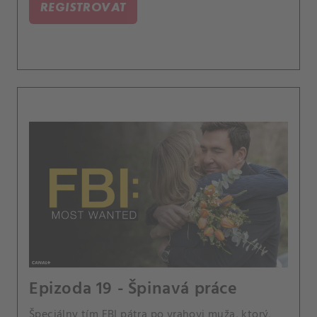
REGISTROVAT
Epizoda 19 - Špinavá práce
Špeciálny tím FBI pátra po vrahovi muža, ktorý,