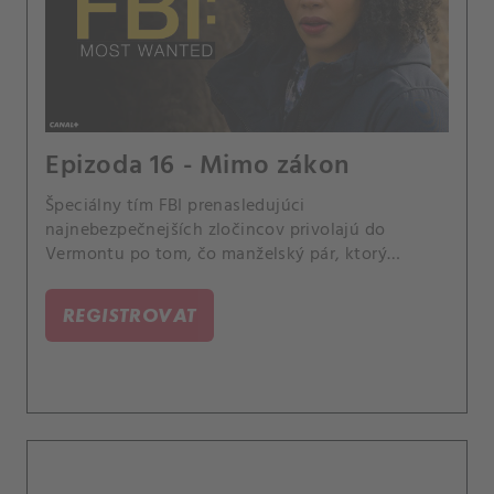
Epizoda 16 - Mimo zákon
Špeciálny tím FBI prenasledujúci
najnebezpečnejších zločincov privolajú do
Vermontu po tom, čo manželský pár, ktorý
nelegálne pestuje marihuanu, zmasakroval svojich
zamestnancov. Agentka Sheryll Barnesová začína
REGISTROVAT
ľutovať, že si nevzala voľno, aby sa mohla venovať
svojmu novému dieťaťu a čo najskôr sa s ním
zblížila.