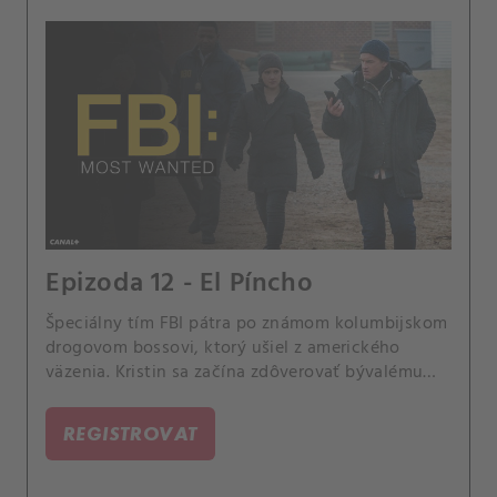
Epizoda 12 - El Píncho
Špeciálny tím FBI pátra po známom kolumbijskom
drogovom bossovi, ktorý ušiel z amerického
väzenia. Kristin sa začína zdôverovať bývalému
manželovi so svojou minulosťou.
REGISTROVAT