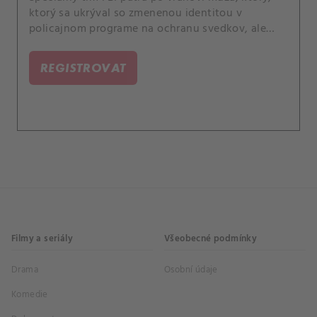
ktorý sa ukrýval so zmenenou identitou v
policajnom programe na ochranu svedkov, ale
zisťuje, že v prípade ide o viac, než sa na prvý
pohľad zdá. Nový veliteľ tímu, špeciálny agent
REGISTROVAT
Remy Scott, sa osobne stretne so svojou matkou
Betsy.
Filmy a seriály
Všeobecné podmínky
Drama
Osobní údaje
Komedie