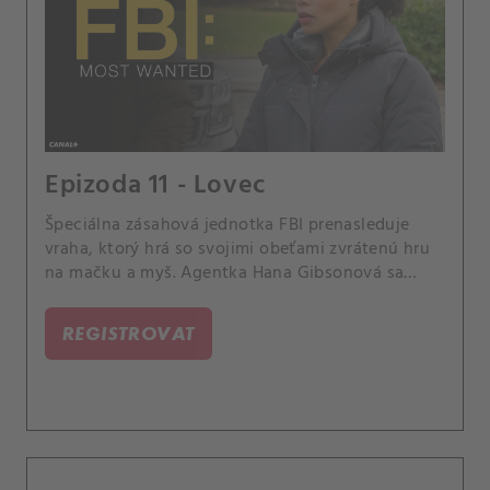
Epizoda 11 - Lovec
Špeciálna zásahová jednotka FBI prenasleduje
vraha, ktorý hrá so svojimi obeťami zvrátenú hru
na mačku a myš. Agentka Hana Gibsonová sa
podelí o osobné tajomstvo so svojím novým
spolubývajúcim, kolegom z tímu Ivanom Ortizom.
REGISTROVAT