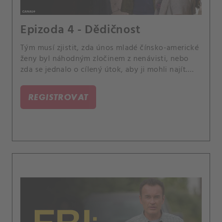
Epizoda 4 - Dědičnost
Tým musí zjistit, zda únos mladé čínsko-americké
ženy byl náhodným zločinem z nenávisti, nebo
zda se jednalo o cílený útok, aby ji mohli najít.
Jess a Sarah se navíc potýkají s Taliinou neustálou
vzpurností.
REGISTROVAT