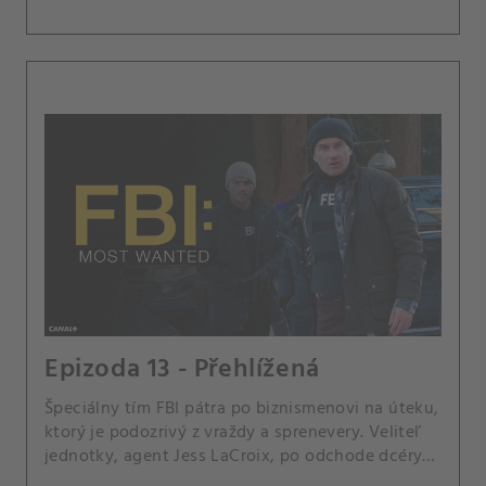
Epizoda 13 - Přehlížená
Špeciálny tím FBI pátra po biznismenovi na úteku,
ktorý je podozrivý z vraždy a sprenevery. Veliteľ
jednotky, agent Jess LaCroix, po odchode dcéry
Tali z rodinného hniezda oceňuje luxus súkromia