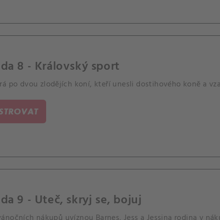
da 8 - Královský sport
á po dvou zlodějích koní, kteří unesli dostihového koně a vzal
ISTROVAT
da 9 - Uteč, skryj se, bojuj
ánočních nákupů uvíznou Barnes, Jess a Jessina rodina v nák