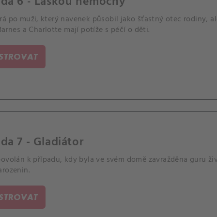
oda 6 - Láskou nemocný
á po muži, který navenek působil jako šťastný otec rodiny, al
Barnes a Charlotte mají potíže s péčí o děti.
ISTROVAT
da 7 - Gladiátor
povolán k případu, kdy byla ve svém domě zavražděna guru živ
arozenin.
ISTROVAT