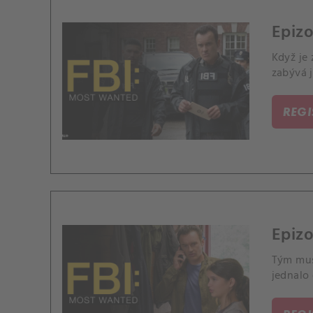
Epizo
Když je 
zabývá 
REG
Epizo
Tým mus
jednalo 