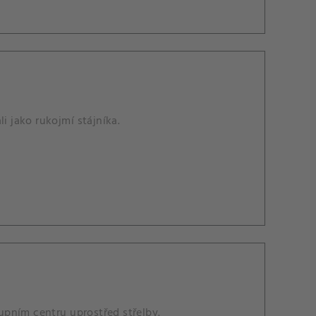
i jako rukojmí stájníka.
upním centru uprostřed střelby.