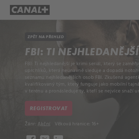
Přehled titulů
Apple TV
Molo
ZPĚT NA PŘEHLED
FBI: TI NEJHLEDANĚJŠ
FBI: Ti nejhledanější je krimi seriál, který se zaměř
uprchlíků, která neúnavně sleduje a dopadá notor
seznamu nejhledanějších osob FBI. Zkušená agent
kvalifikovaný tým, který funguje jako mobilní tajná
v terénu a pronásleduje ty, kteří se nejvíce snaží 
REGISTROVAT
Žánr:
Akční
Věková hranice: 16+