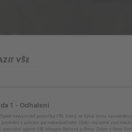
ZIT VŠE
da 1 - Odhaleni
případ newyorské pobočky FBI, který se týkal dvou zavražděný
e promění v pátrání po nebezpečném vůdci rozsáhlé zločinecké
í speciální agenti FBI Maggie Bellová a Omar Zidan z New York