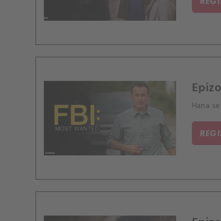
REG
Epizo
Hana se 
REG