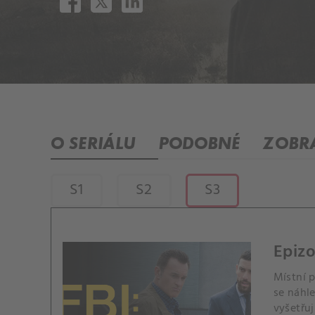
O SERIÁLU
PODOBNÉ
ZOBRA
S1
S2
S3
Epizo
Místní 
se náhl
vyšetřuj