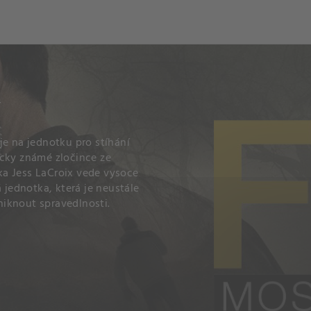
ch
Dcera národa
Í
uje na jednotku pro stíhání
icky známé zločince ze
ka Jess LaCroix vede vysoce
 jednotka, která je neustále
uniknout spravedlnosti.