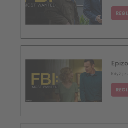
pod ved
REG
Epizo
Když je 
REG