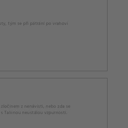
ty, tým se při pátrání po vrahovi
zločinem z nenávisti, nebo zda se
í s Taliinou neustálou vzpurností.