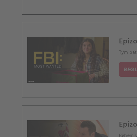
Epizo
Tým pátr
REG
Epizo
Během v