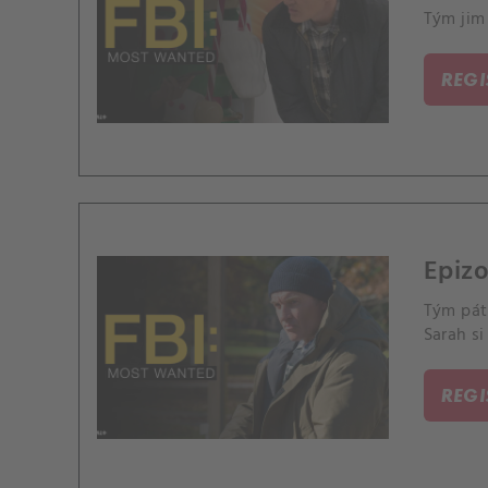
Tým jim 
REG
Epizo
Tým pátr
Sarah si
REG