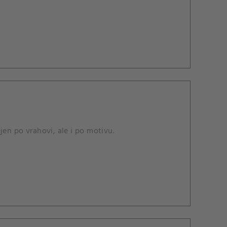
ncích na útěku.
jen po vrahovi, ale i po motivu.