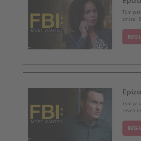
Epiz
Tým pátr
zmizel. 
REG
Epizo
Tým je 
svých n
REG