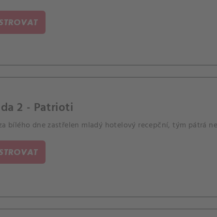
ením Jessa La Croixe, který pátrá po nejnebezpečnějších zloči
ISTROVAT
da 2 - Patrioti
za bílého dne zastřelen mladý hotelový recepční, tým pátrá ne
ISTROVAT