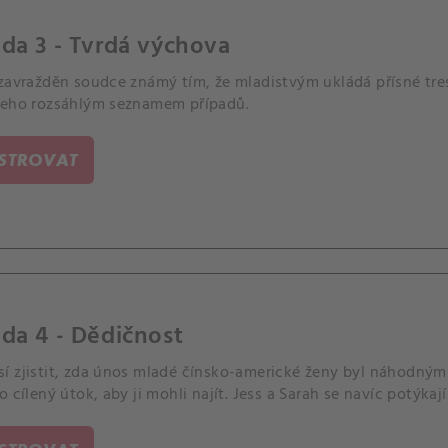
da 3 - Tvrdá výchova
zavražděn soudce známý tím, že mladistvým ukládá přísné tres
jeho rozsáhlým seznamem případů.
ISTROVAT
da 4 - Dědičnost
í zjistit, zda únos mladé čínsko-americké ženy byl náhodným 
o cílený útok, aby ji mohli najít. Jess a Sarah se navíc potýkaj