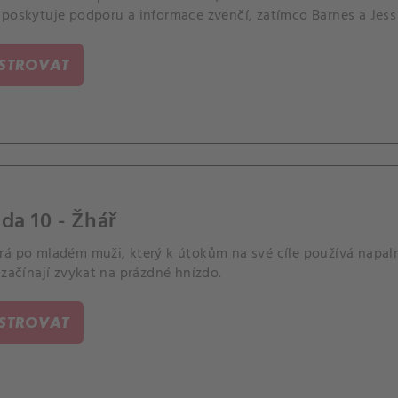
poskytuje podporu a informace zvenčí, zatímco Barnes a Jess se
ISTROVAT
da 10 - Žhář
á po mladém muži, který k útokům na své cíle používá napalm.
 začínají zvykat na prázdné hnízdo.
ISTROVAT