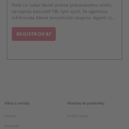
Poté co Jubal těsně unikne plánovanému útoku
na tajnou kancelář FBI, tým zjistí, že agenturu
infiltrovala šílená teroristická skupina. Agenti si
nejsou jistí, komu věřit, a proto musí pracovat ve
stínech, aby odhalili viníky ohrožující
REGISTROVAT
nedotknutelnost terénní newyorské pobočky.
Filmy a seriály
Všeobecné podmínky
Drama
Osobní údaje
Komedie