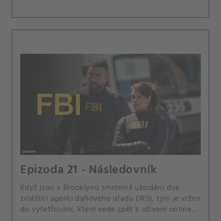
Epizoda 21 - Následovník
Když jsou v Brooklynu smrtelně ubodáni dva
zvláštní agenti daňového úřadu (IRS), tým je vržen
do vyšetřování, které vede zpět k oživení online
konspirační komunity Dukea Ducoylea, jejich