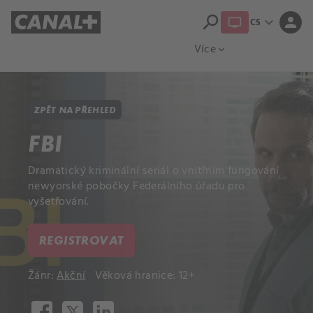
search
expand_more
person
CS
Přehled titulů
Apple TV
Moloch
Více
expand_more
ZPĚT NA PŘEHLED
FBI
Dramatický kriminální seriál o vnitřním fungování
newyorské pobočky Federálního úřadu pro
vyšetřování.
REGISTROVAT
Žánr:
Akční
Věková hranice: 12+