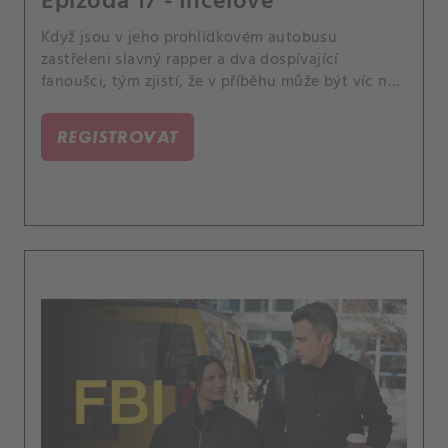
Epizoda 17 - Incelové
Když jsou v jeho prohlídkovém autobusu
zastřeleni slavný rapper a dva dospívající
fanoušci, tým zjistí, že v příběhu může být víc než
jen jeho spor s jiným rapperem. Mezitím Isobel
dosáhne významného milníku, kvůli kterému
REGISTROVAT
uvažuje o své budoucnosti v agentuře.