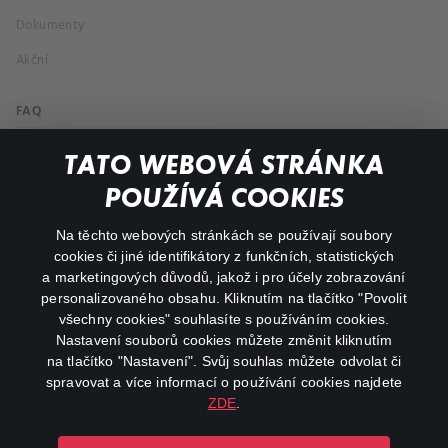
Dokumenty
Akční
FAQ
Můj účet
TATO WEBOVÁ STRÁNKA
Důležité odkazy
POUŽÍVÁ COOKIES
Na těchto webových stránkách se používají soubory
facebook
instagram
cookies či jiné identifikátory z funkčních, statistických
a marketingových důvodů, jakož i pro účely zobrazování
personalizovaného obsahu. Kliknutím na tlačítko "Povolit
youtube
všechny cookies" souhlasíte s používáním cookies.
Nastavení souborů cookies můžete změnit kliknutím
na tlačítko "Nastavení". Svůj souhlas můžete odvolat či
spravovat a více informací o používání cookies najdete
ZDE
.