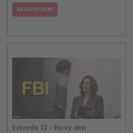
podezřelého z předchozího případu.
REGISTROVAT
Epizoda 22 - Nový den