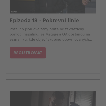
Epizoda 18 - Pokrevní linie
Poté, co jsou dvě ženy brutálně zavražděny
pomocí napalmu, se Maggie a OA dostanou na
seznamku, kde objeví skupinu opovrhovaných
uživatelů, kteří se zaměřují na ženy, jež je
odmítají.
REGISTROVAT