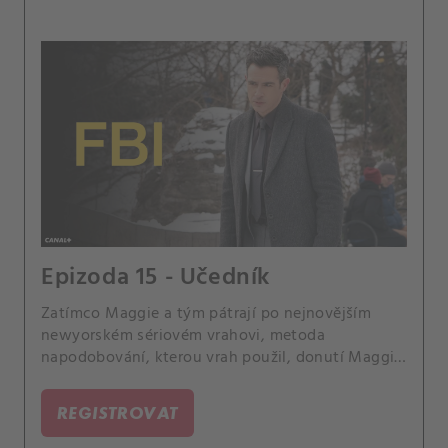
Epizoda 15 - Učedník
Zatímco Maggie a tým pátrají po nejnovějším
newyorském sériovém vrahovi, metoda
napodobování, kterou vrah použil, donutí Maggie
vyhledat pomoc u Raye Distefana, sériového
slashera, kterého poslala za mříže.
REGISTROVAT