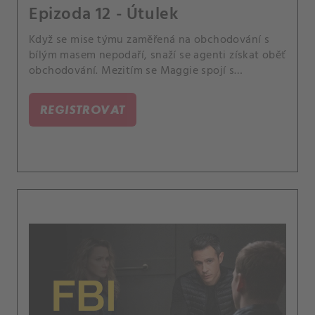
Epizoda 12 - Útulek
Když se mise týmu zaměřená na obchodování s
bílým masem nepodaří, snaží se agenti získat oběť
obchodování. Mezitím se Maggie spojí s
operátorem 911, aby jim pomohl najít dívku dříve,
než bude vyhnána z města nebo ještě hůř.
REGISTROVAT