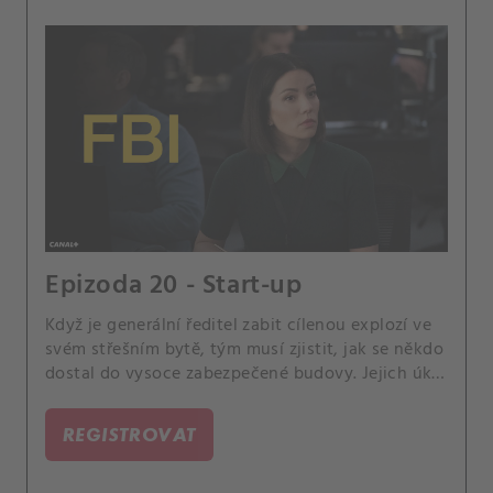
Epizoda 20 - Start-up
Když je generální ředitel zabit cílenou explozí ve
svém střešním bytě, tým musí zjistit, jak se někdo
dostal do vysoce zabezpečené budovy. Jejich úkol
se však dále zkomplikuje, když zjistí, že zločin
může být dílem umělé inteligence.
REGISTROVAT