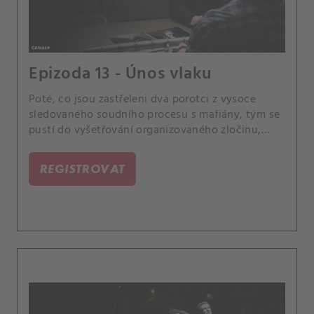
Epizoda 13 - Únos vlaku
Poté, co jsou zastřeleni dva porotci z vysoce
sledovaného soudního procesu s mafiány, tým se
pustí do vyšetřování organizovaného zločinu,
dokud se nezjistí, že porotci nemuseli být vůbec
zamýšlenými cíli. Případ se pro Scolu stane
REGISTROVAT
osobním, když se dozví, že jeden z jeho bývalých
instruktorů z vojenské akademie, může mít s
případem spojitost.