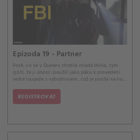
Epizoda 19 - Partner
Poté, co se v Queens ztratila mladá dívka, tým
zjistí, že ji únosci použili jako páku k provedení
velké loupeže s výbušninami, což je posílá na hon
za těmito nebezpečnými viníky. Scola a Dani
mezitím začnou pracovat na svých základech jako
REGISTROVAT
partneři.