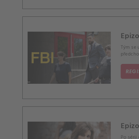
Epizo
Tým se 
předcho
REG
Epizo
Po séri