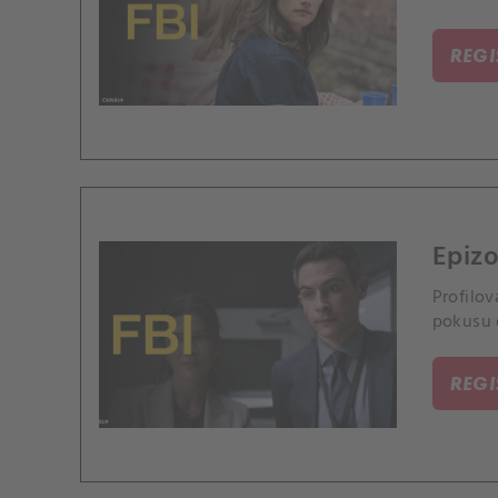
REG
Epizo
Profilov
pokusu 
REG