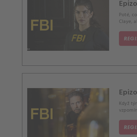
Epizo
Poté, co
Claye, 
REG
Epizo
Když tým
vzpomín
REG