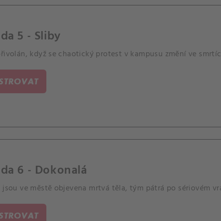
da 5 - Sliby
řivolán, když se chaotický protest v kampusu změní ve smrtíc
ISTROVAT
da 6 - Dokonalá
 jsou ve městě objevena mrtvá těla, tým pátrá po sériovém vr
ISTROVAT