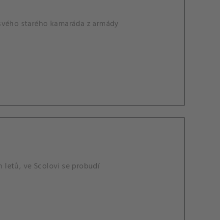
OA svého starého kamaráda z armády
h letů, ve Scolovi se probudí