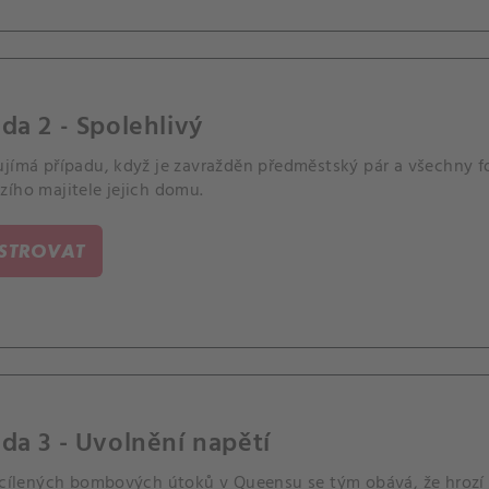
da 2 - Spolehlivý
ujímá případu, když je zavražděn předměstský pár a všechny f
zího majitele jejich domu.
ISTROVAT
da 3 - Uvolnění napětí
i cílených bombových útoků v Queensu se tým obává, že hrozí