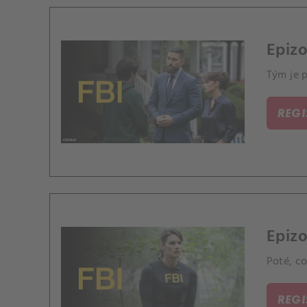
Epizo
Tým je p
REG
Epizo
Poté, co
REG