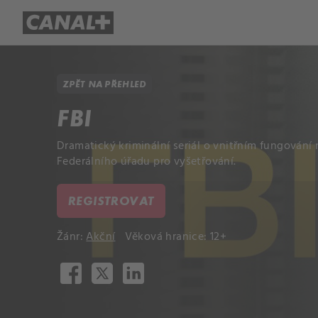
Přehled titulů
Apple TV
Molo
ZPĚT NA PŘEHLED
FBI
Dramatický kriminální seriál o vnitřním fungován
Federálního úřadu pro vyšetřování.
REGISTROVAT
Žánr:
Akční
Věková hranice: 12+