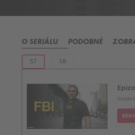
O SERIÁLU
PODOBNÉ
ZOBRA
S7
S8
Epizo
Vražda b
REG