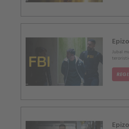
Epizo
Jubal mu
terorist
REG
Epizo