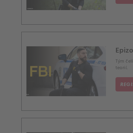
Epizo
Tým čelí
teorií.
REG