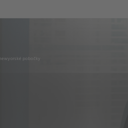
ch
Dcera národa
í newyorské pobočky