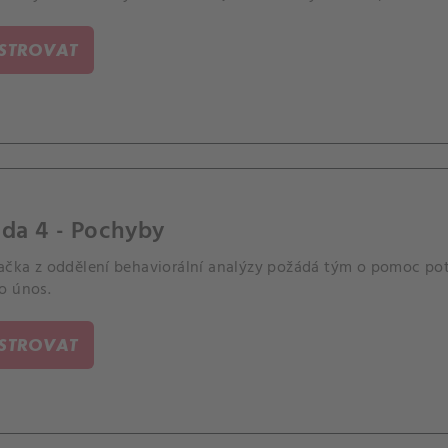
ISTROVAT
da 4 - Pochyby
ačka z oddělení behaviorální analýzy požádá tým o pomoc poté,
o únos.
ISTROVAT