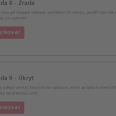
da 8 - Zrada
 jsou při loupeži nákladu zastřeleni tři celníci, pověří tým 
aby jim pomohl.
ISTROVAT
da 9 - Úkryt
 odhalí smrtící teroristické spiknutí, které se týká komerčníc
ky na bratrovu smrt.
ISTROVAT