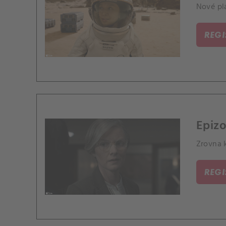
Nové pl
REG
Epizo
Zrovna k
REG