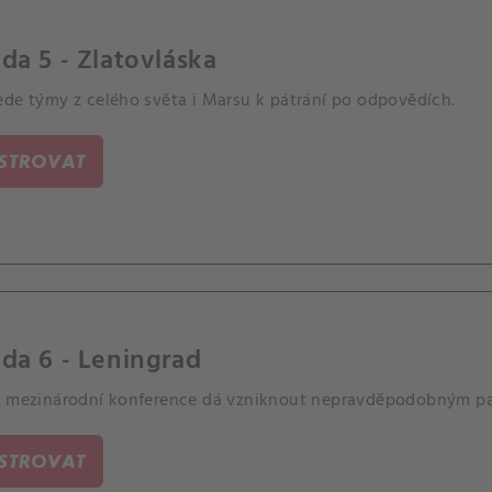
da 5 - Zlatovláska
ede týmy z celého světa i Marsu k pátrání po odpovědích.
ISTROVAT
da 6 - Leningrad
á mezinárodní konference dá vzniknout nepravděpodobným pa
ISTROVAT