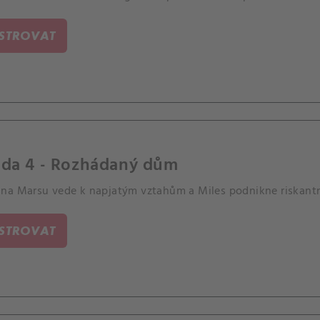
ISTROVAT
oda 4 - Rozhádaný dům
na Marsu vede k napjatým vztahům a Miles podnikne riskantn
ISTROVAT