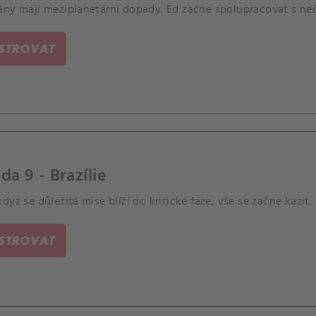
ány mají meziplanetární dopady. Ed začne spolupracovat s n
ISTROVAT
da 9 - Brazílie
dyž se důležitá mise blíží do kritické fáze, vše se začne kazit.
ISTROVAT