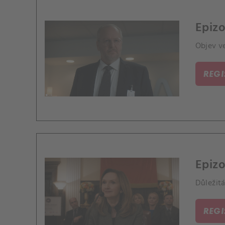
Epizo
Objev v
REG
Epizo
Důležit
REG