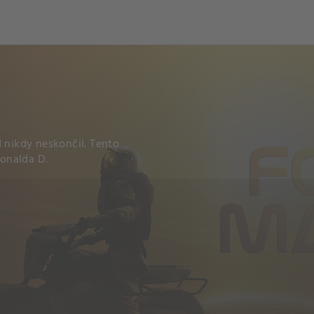
ch
Dcera národa
d nikdy neskončil. Tento
Ronalda D.