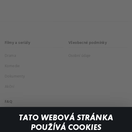
Filmy a seriály
Všeobecné podmínky
Drama
Osobní údaje
Komedie
Dokumenty
Akční
FAQ
Můj účet
TATO WEBOVÁ STRÁNKA
Důležité odkazy
POUŽÍVÁ COOKIES