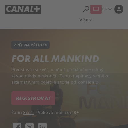
search
expand_more
person
CS
Přehled titulů
Apple TV
Moloch
Více
expand_more
ZPĚT NA PŘEHLED
FOR ALL MANKIND
Představte si svět, v němž globální vesmírný
závod nikdy neskončil. Tento napínavý seriál o
alternativním pojetí historie od Ronalda D.
REGISTROVAT
Žánr:
Sci-fi
Věková hranice: 18+