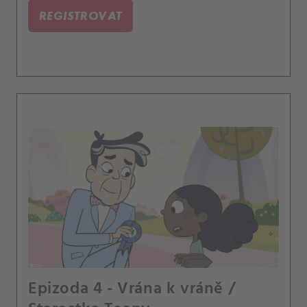
REGISTROVAT
Epizoda 4 - Vrána k vráně /