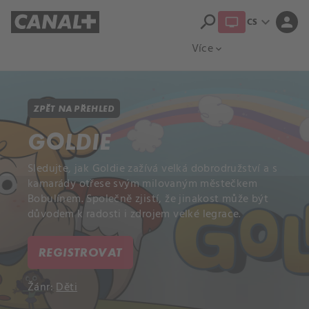
search
expand_more
person
CS
Přehled titulů
Apple TV
Moloch
Více
expand_more
ZPĚT NA PŘEHLED
GOLDIE
Sledujte, jak Goldie zažívá velká dobrodružství a s
kamarády otřese svým milovaným městečkem
Bobulínem. Společně zjistí, že jinakost může být
důvodem k radosti i zdrojem velké legrace.
REGISTROVAT
Žánr:
Děti