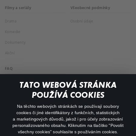
Filmy a seriály
Všeobecné podmínky
Drama
Osobní údaje
Komedie
Dokumenty
Akční
FAQ
Můj účet
TATO WEBOVÁ STRÁNKA
Důležité odkazy
POUŽÍVÁ COOKIES
Na těchto webových stránkách se používají soubory
facebook
instagram
cookies či jiné identifikátory z funkčních, statistických
a marketingových důvodů, jakož i pro účely zobrazování
personalizovaného obsahu. Kliknutím na tlačítko "Povolit
youtube
všechny cookies" souhlasíte s používáním cookies.