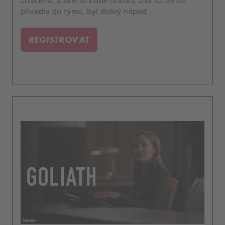
ztracena, a Sam si klade otázku, zda to, že ho
přivedla do týmu, byl dobrý nápad.
REGISTROVAT