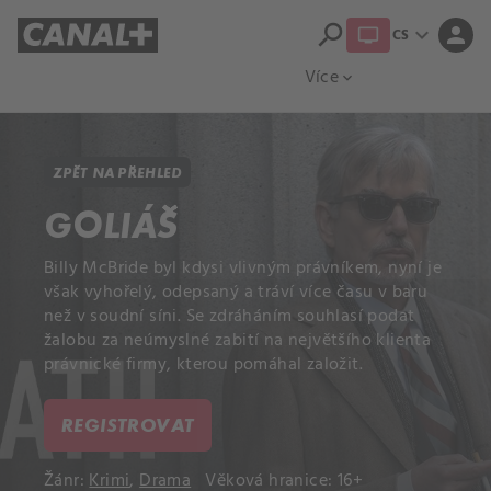
search
expand_more
person
CS
Přehled titulů
Apple TV
Moloch
Více
expand_more
ZPĚT NA PŘEHLED
GOLIÁŠ
Billy McBride byl kdysi vlivným právníkem, nyní je
však vyhořelý, odepsaný a tráví více času v baru
než v soudní síni. Se zdráháním souhlasí podat
žalobu za neúmyslné zabití na největšího klienta
právnické firmy, kterou pomáhal založit.
REGISTROVAT
Žánr:
Krimi
,
Drama
Věková hranice: 16+