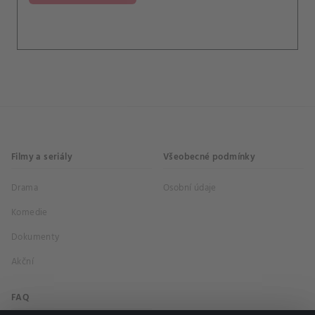
Filmy a seriály
Všeobecné podmínky
Drama
Osobní údaje
Komedie
Dokumenty
Akční
FAQ