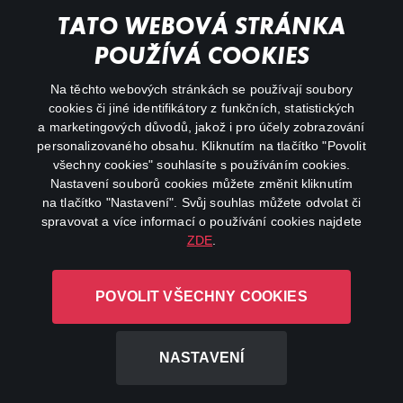
Můj účet
TATO WEBOVÁ STRÁNKA
Důležité odkazy
POUŽÍVÁ COOKIES
Na těchto webových stránkách se používají soubory
facebook
instagram
cookies či jiné identifikátory z funkčních, statistických
a marketingových důvodů, jakož i pro účely zobrazování
personalizovaného obsahu. Kliknutím na tlačítko "Povolit
youtube
všechny cookies" souhlasíte s používáním cookies.
Nastavení souborů cookies můžete změnit kliknutím
na tlačítko "Nastavení". Svůj souhlas můžete odvolat či
spravovat a více informací o používání cookies najdete
ZDE
.
Canal+ Luxembourg S. à r.l. se sídlem Rue Albert Borschette 4,
L-1246 Luxembourg R.C.S.
POVOLIT VŠECHNY COOKIES
Luxembourg: B 87.905
Všechna práva vyhrazena
NASTAVENÍ
©
2026