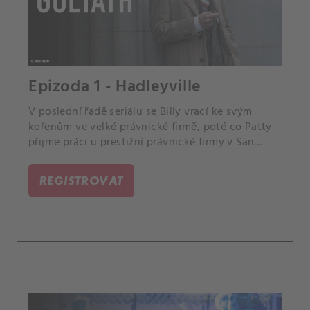
Epizoda 1 - Hadleyville
V poslední řadě seriálu se Billy vrací ke svým
kořenům ve velké právnické firmě, poté co Patty
přijme práci u prestižní právnické firmy v San
Franciscu. Společně se pokusí zničit jedno z
nejzákeřnějších monster Ameriky: opioidový
REGISTROVAT
průmysl.