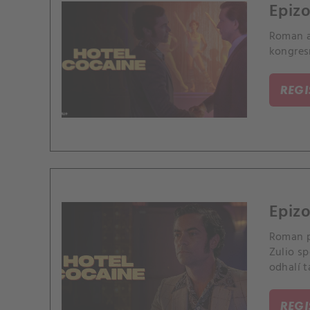
Epizo
Roman a
kongresm
REG
Epizo
Roman p
Zulio s
odhalí t
REG