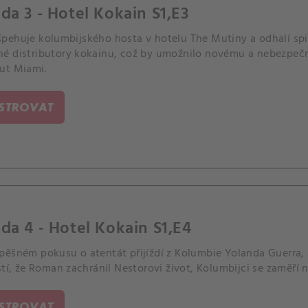
da 3 - Hotel Kokain S1,E3
pehuje kolumbijského hosta v hotelu The Mutiny a odhalí spikn
é distributory kokainu, což by umožnilo novému a nebezpeč
ut Miami.
ISTROVAT
da 4 - Hotel Kokain S1,E4
pěšném pokusu o atentát přijíždí z Kolumbie Yolanda Guerra, a
stí, že Roman zachránil Nestorovi život, Kolumbijci se zaměří
ISTROVAT