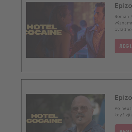
Epizo
Roman š
významn
ovládno
REG
Epizo
Po neús
když zji
REG