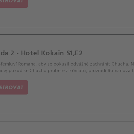
ISTROVAT
da 2 - Hotel Kokain S1,E2
přemluví Romana, aby se pokusil odvážně zachránit Chucha, N
ce; pokud se Chucho probere z kómatu, prozradí Romanova t
ISTROVAT