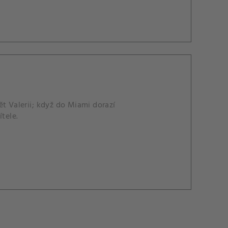
t Valerii; když do Miami dorazí
tele.