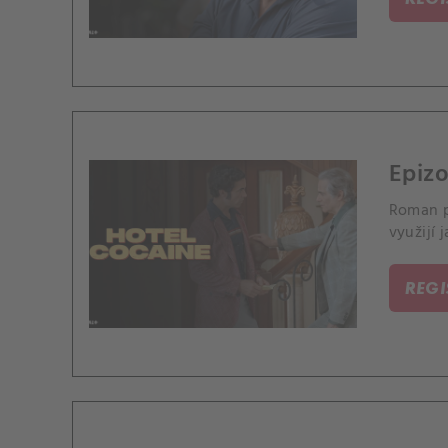
Epizo
Roman p
využijí 
REG