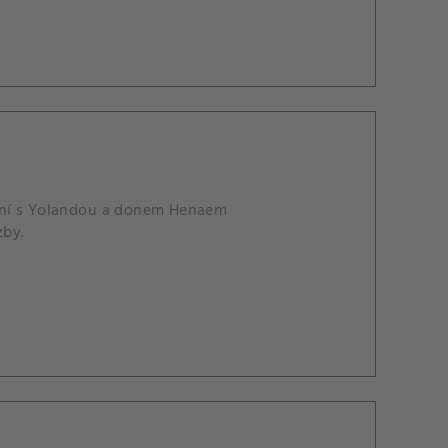
kání s Yolandou a donem Henaem
zby.