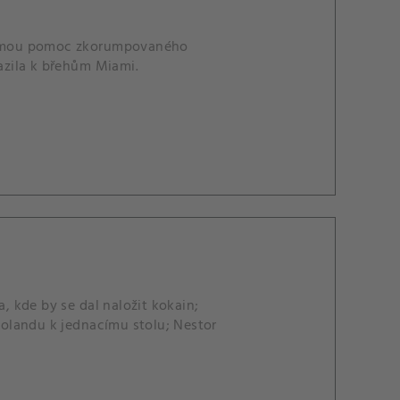
přijmou pomoc zkorumpovaného
razila k břehům Miami.
 kde by se dal naložit kokain;
olandu k jednacímu stolu; Nestor