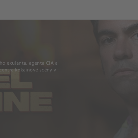
ch
Dcera národa
o exulanta, agenta CIA a
 centra kokainové scény v