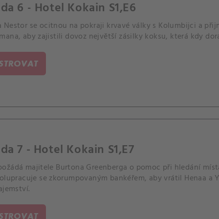
da 6 - Hotel Kokain S1,E6
 Nestor se ocitnou na pokraji krvavé války s Kolumbijci a 
ana, aby zajistili dovoz největší zásilky koksu, která kdy do
ISTROVAT
da 7 - Hotel Kokain S1,E7
ožádá majitele Burtona Greenberga o pomoc při hledání místa,
polupracuje se zkorumpovaným bankéřem, aby vrátil Henaa a Y
ajemství.
ISTROVAT