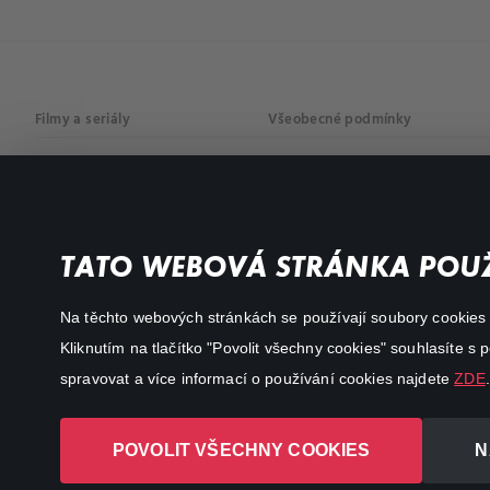
Filmy a seriály
Všeobecné podmínky
Drama
Osobní údaje
Komedie
Dokumenty
TATO WEBOVÁ STRÁNKA POUŽ
Akční
Na těchto webových stránkách se používají soubory cookies či
Kliknutím na tlačítko "Povolit všechny cookies" souhlasíte s
spravovat a více informací o používání cookies najdete
ZDE
.
POVOLIT VŠECHNY COOKIES
N