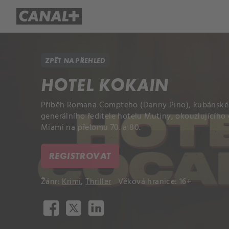
Přehled titulů
Apple TV
Molo
ZPĚT NA PŘEHLED
HOTEL KOKAIN
Příběh Romana Compteho (Danny Pino), kubánskéh
generálního ředitele hotelu Mutiny, okouzlujícího
Miami na přelomu 70. a 80.
REGISTROVAT
Žánr:
Krimi
,
Thriller
Věková hranice: 16+