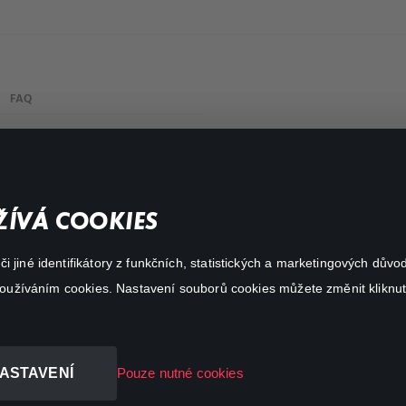
FAQ
Můj účet
Důležité odkazy
ÍVÁ COOKIES
 jiné identifikátory z funkčních, statistických a marketingových dův
 používáním cookies. Nastavení souborů cookies můžete změnit kliknut
ASTAVENÍ
Pouze nutné cookies