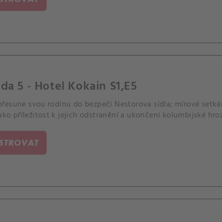
da 5 - Hotel Kokain S1,E5
řesune svou rodinu do bezpečí Nestorova sídla; mírové set
jako příležitost k jejich odstranění a ukončení kolumbijské hro
ISTROVAT