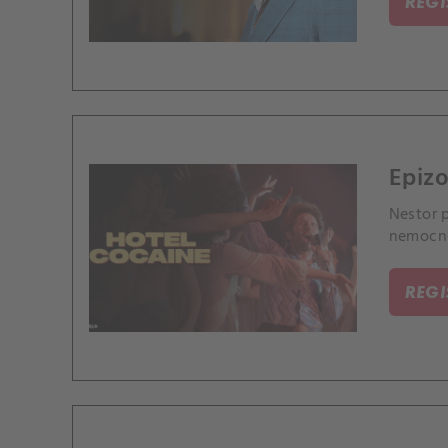
REG
Epizo
Nestor 
nemocni
REG