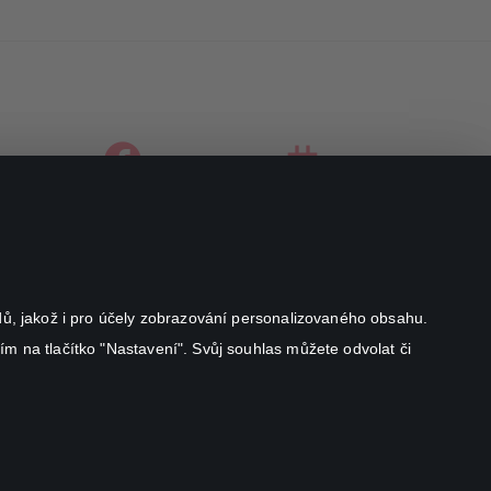
facebook
instagram
youtube
odů, jakož i pro účely zobrazování personalizovaného obsahu.
ím na tlačítko "Nastavení". Svůj souhlas můžete odvolat či
Canal+ Luxembourg S. à r.l. se sídlem Rue Albert Borschette 4,
L-1246 Luxembourg R.C.S.
Luxembourg: B 87.905
Všechna práva vyhrazena
©
2026