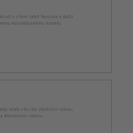
utí s cílem zabít Nestora a další
nému kolumbijskému kartelu
by vzala věci do vlastních rukou;
 na Romanovu rodinu.