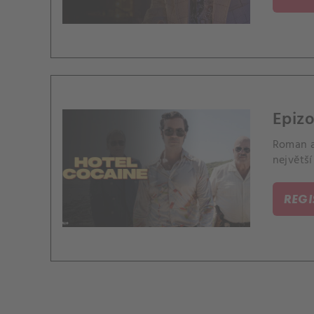
Epizo
Roman a 
největší
REG