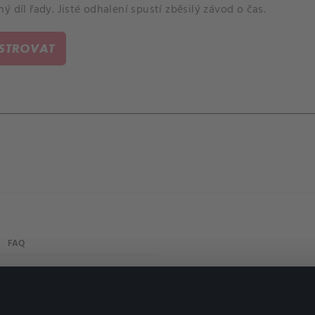
ý díl řady. Jisté odhalení spustí zběsilý závod o čas.
ISTROVAT
FAQ
Můj účet
Důležité odkazy