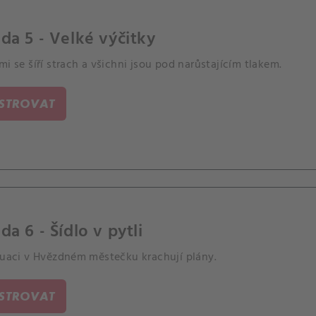
da 5 - Velké výčitky
mi se šíří strach a všichni jsou pod narůstajícím tlakem.
ISTROVAT
da 6 - Šídlo v pytli
ituaci v Hvězdném městečku krachují plány.
ISTROVAT