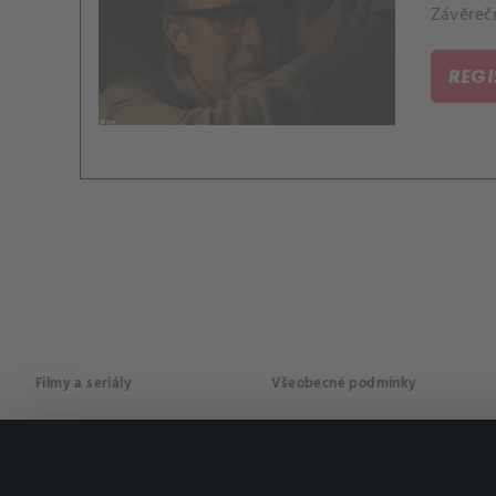
Závěrečn
REG
Filmy a seriály
Všeobecné podmínky
Drama
Osobní údaje
Komedie