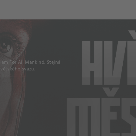
ch
Dcera národa
lem For All Mankind. Stejná
Sovětského svazu.