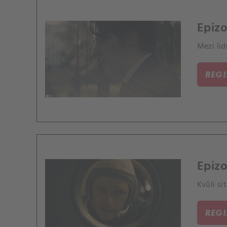
Epizo
Mezi lid
REG
Epizo
Kvůli s
REG