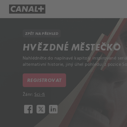
Přehled titulů
Apple TV
Molo
ZPĚT NA PŘEHLED
HVĚZDNÉ MĚSTEČKO
Nahlédněte do napínavé kapitoly inspirované seriá
alternativní historie, jiný úhel pohledu: z pozice 
REGISTROVAT
Žánr:
Sci-fi