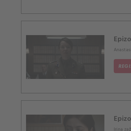
Epizo
Anastasi
REG
Epizo
Irina za