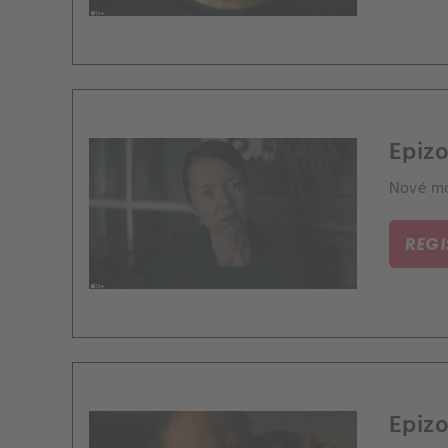
Epizo
Nové mo
REG
Epizo