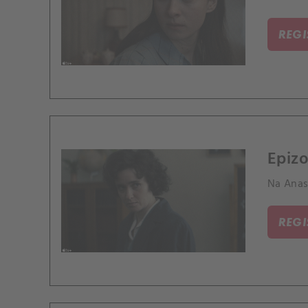
REG
Epizo
Na Anast
REG