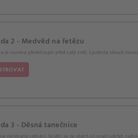
da 2 - Medvěd na řetězu
a je nucena předstoupit před celý svět. Ljudmila zkouší novou
ISTROVAT
da 3 - Děsná tanečnice
žije nečekané setkání. Sověti se ze všech sil snaží udržet nadv