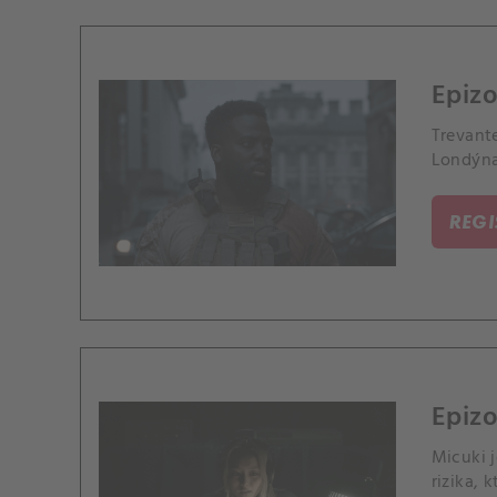
Epizo
Trevante
Londýna,
REG
Epizo
Micuki 
rizika, 