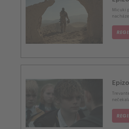
Micuki p
nacházej
REG
Epizo
Trevante
nečekal
REG