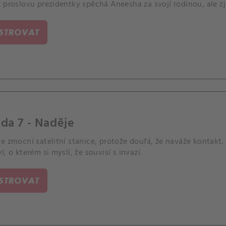
 proslovu prezidentky spěchá Aneesha za svojí rodinou, ale zjis
ISTROVAT
da 7 - Naděje
e zmocní satelitní stanice, protože doufá, že naváže kontakt
í, o kterém si myslí, že souvisí s invazí.
ISTROVAT