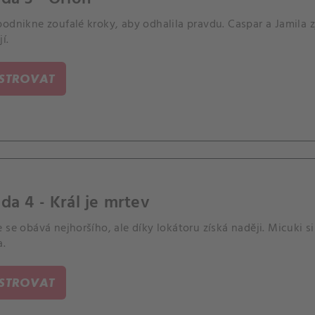
odnikne zoufalé kroky, aby odhalila pravdu. Caspar a Jamila zji
í.
ISTROVAT
da 4 - Král je mrtev
 se obává nejhoršího, ale díky lokátoru získá naději. Micuki s
a.
ISTROVAT