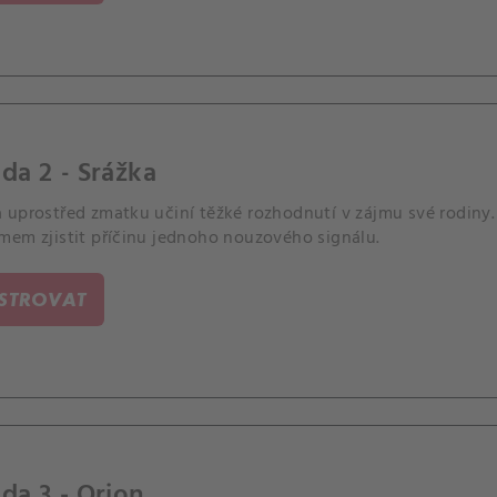
da 2 - Srážka
 uprostřed zmatku učiní těžké rozhodnutí v zájmu své rodiny. 
mem zjistit příčinu jednoho nouzového signálu.
ISTROVAT
da 3 - Orion