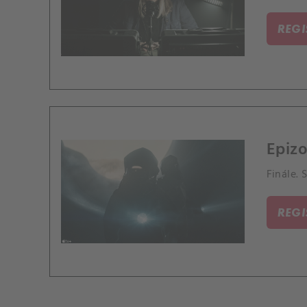
REG
Epizo
Finále. 
REG