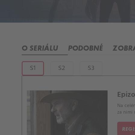
O SERIÁLU
PODOBNÉ
ZOBRA
S1
S2
S3
Epizo
Na celém
za nimi 
REG