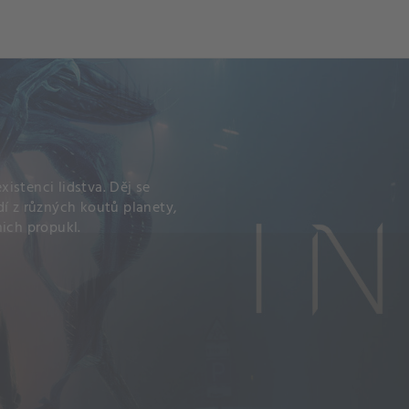
ch
Dcera národa
istenci lidstva. Děj se
dí z různých koutů planety,
nich propukl.