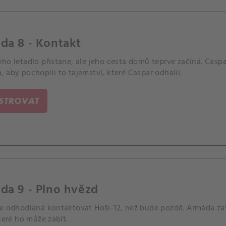
da 8 - Kontakt
ho letadlo přistane, ale jeho cesta domů teprve začíná. Caspar
 aby pochopili to tajemství, které Caspar odhalil.
ISTROVAT
da 9 - Plno hvězd
je odhodlaná kontaktovat Hoši-12, než bude pozdě. Armáda za
které ho může zabít.