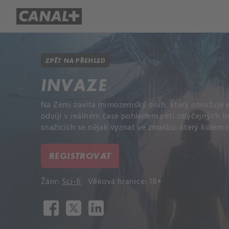
Přehled titulů
Apple TV
Molo
ZPĚT NA PŘEHLED
INVAZE
Na Zemi zavítá mimozemský druh, který ohrožuje ex
odvíjí v reálném čase pohledem pěti obyčejných li
snažících se nějak vyznat ve zmatku, který kolem 
REGISTROVAT
Žánr:
Sci-fi
Věková hranice: 18+