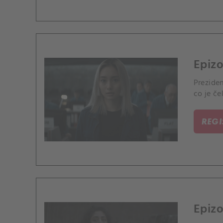
Epiz
Preziden
co je če
REG
Epizo