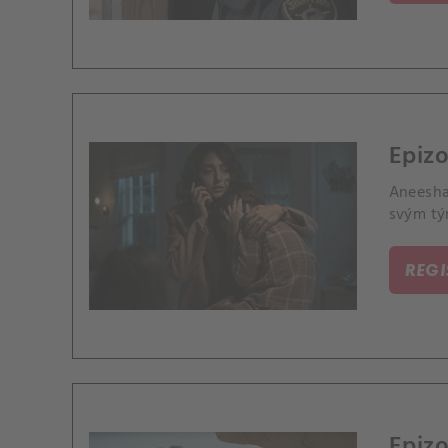
Epizo
Aneesha
svým tý
REG
Epizo