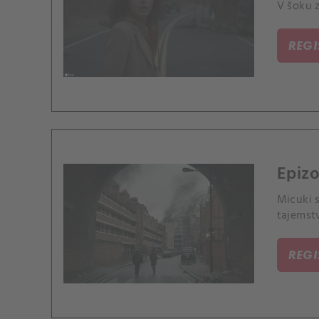
V šoku z
REG
Epizo
Micuki s
tajemstv
REG