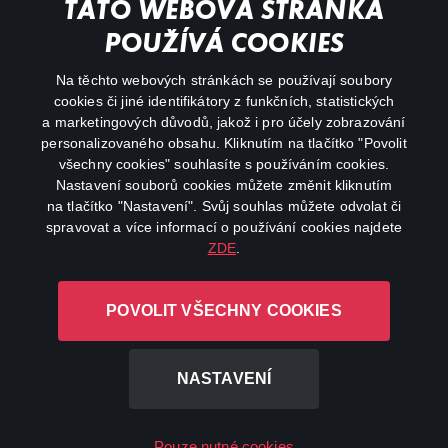
Můj účet
TATO WEBOVÁ STRÁNKA
Důležité odkazy
POUŽÍVÁ COOKIES
Na těchto webových stránkách se používají soubory
facebook
instagram
cookies či jiné identifikátory z funkčních, statistických
a marketingových důvodů, jakož i pro účely zobrazování
personalizovaného obsahu. Kliknutím na tlačítko "Povolit
youtube
všechny cookies" souhlasíte s používáním cookies.
Nastavení souborů cookies můžete změnit kliknutím
na tlačítko "Nastavení". Svůj souhlas můžete odvolat či
spravovat a více informací o používání cookies najdete
ZDE
.
Canal+ Luxembourg S. à r.l. se sídlem Rue Albert Borschette 4,
L-1246 Luxembourg R.C.S.
POVOLIT VŠECHNY COOKIES
Luxembourg: B 87.905
Všechna práva vyhrazena
NASTAVENÍ
©
2026
Pouze nutné cookies