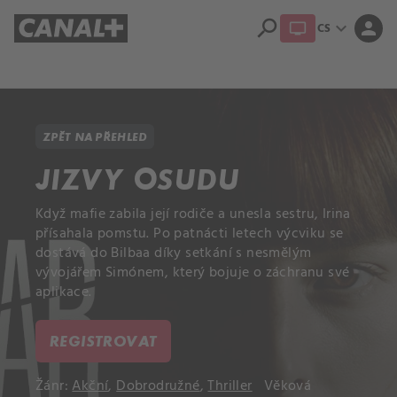
search
expand_more
person
CS
Přehled titulů
Apple TV
Moloch
Dcera národa
ZPĚT NA PŘEHLED
JIZVY OSUDU
Když mafie zabila její rodiče a unesla sestru, Irina
přísahala pomstu. Po patnácti letech výcviku se
dostává do Bilbaa díky setkání s nesmělým
vývojářem Simónem, který bojuje o záchranu své
aplikace.
REGISTROVAT
Žánr:
Akční
,
Dobrodružné
,
Thriller
Věková