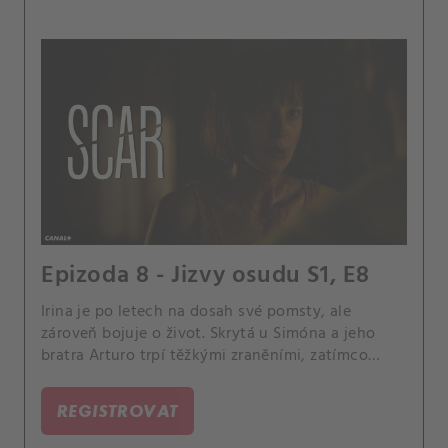
Epizoda 8 - Jizvy osudu S1, E8
Irina je po letech na dosah své pomsty, ale
zároveň bojuje o život. Skrytá u Simóna a jeho
bratra Arturo trpí těžkými zraněními, zatímco
Boris chystá poslední útok.
REGISTROVAT