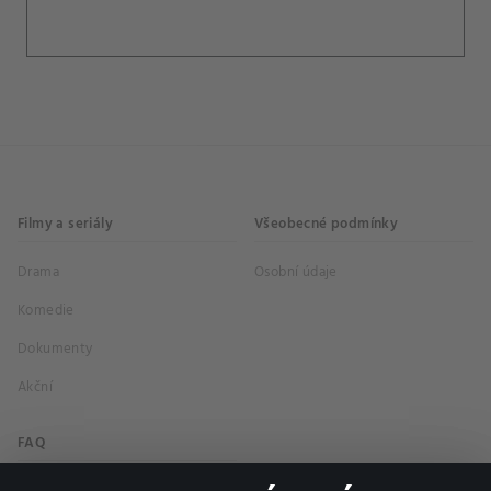
Filmy a seriály
Všeobecné podmínky
Drama
Osobní údaje
Komedie
Dokumenty
Akční
FAQ