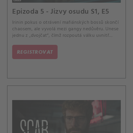
Epizoda 5 - Jizvy osudu S1, E5
Irinin pokus o otrávení mafiánských bossů skončí
chaosem, ale vyvolá mezi gangy nedůvěru. Unese
jednu z „dvojčat“, čímž rozpoutá válku uvnitř
mafie.
REGISTROVAT