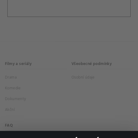
Filmy a seriály
Všeobecné podmínky
Drama
Osobní údaje
Komedie
Dokumenty
Akční
FAQ