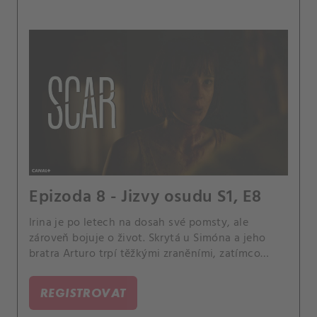
Epizoda 8 - Jizvy osudu S1, E8
Irina je po letech na dosah své pomsty, ale
zároveň bojuje o život. Skrytá u Simóna a jeho
bratra Arturo trpí těžkými zraněními, zatímco
Boris chystá poslední útok.
REGISTROVAT