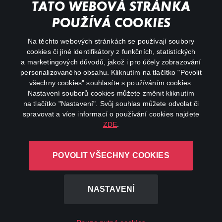
Můj účet
TATO WEBOVÁ STRÁNKA
Důležité odkazy
POUŽÍVÁ COOKIES
Na těchto webových stránkách se používají soubory
facebook
instagram
cookies či jiné identifikátory z funkčních, statistických
a marketingových důvodů, jakož i pro účely zobrazování
personalizovaného obsahu. Kliknutím na tlačítko "Povolit
youtube
všechny cookies" souhlasíte s používáním cookies.
Nastavení souborů cookies můžete změnit kliknutím
na tlačítko "Nastavení". Svůj souhlas můžete odvolat či
spravovat a více informací o používání cookies najdete
ZDE
.
Canal+ Luxembourg S. à r.l. se sídlem Rue Albert Borschette 4,
L-1246 Luxembourg R.C.S.
POVOLIT VŠECHNY COOKIES
Luxembourg: B 87.905
Všechna práva vyhrazena
NASTAVENÍ
©
2026