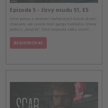
Epizoda 5 - Jizvy osudu S1, E5
Irinin pokus o otrávení mafiánských bossů skončí
chaosem, ale vyvolá mezi gangy nedůvěru. Unese
jednu z „dvojčat“, čímž rozpoutá válku uvnitř
mafie.
REGISTROVAT