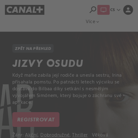
search
expand_more
person
CS
Přehled titulů
Apple TV
Moloch
Více
expand_more
ZPĚT NA PŘEHLED
JIZVY OSUDU
Když mafie zabila její rodiče a unesla sestru, Irina
přísahala pomstu. Po patnácti letech výcviku se
dostává do Bilbaa díky setkání s nesmělým
vývojářem Simónem, který bojuje o záchranu své
aplikace.
REGISTROVAT
Žánr:
Akční
,
Dobrodružné
,
Thriller
Věková