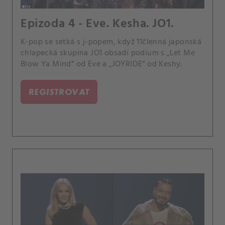
Epizoda 4 - Eve. Kesha. JO1.
K-pop se setká s j-popem, když 11členná japonská
chlapecká skupina JO1 obsadí podium s „Let Me
Blow Ya Mind“ od Eve a „JOYRIDE“ od Keshy.
REGISTROVAT