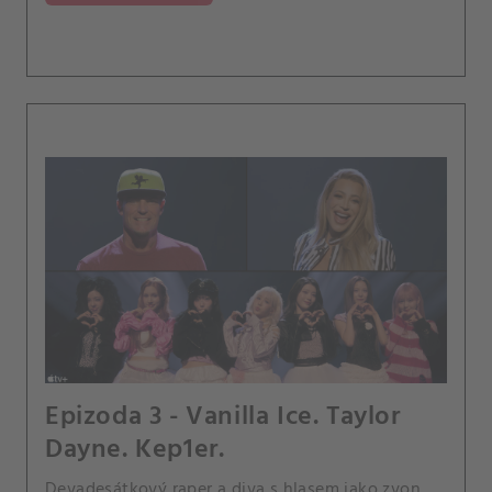
Epizoda 3 - Vanilla Ice. Taylor
Dayne. Kep1er.
Devadesátkový raper a diva s hlasem jako zvon