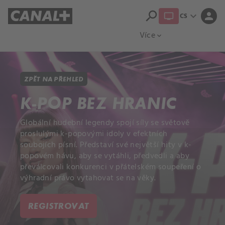
search
expand_more
person
CS
Přehled titulů
Apple TV
Moloch
Více
expand_more
ZPĚT NA PŘEHLED
K-POP BEZ HRANIC
Globální hudební legendy spojí síly se světově
proslulými k-popovými idoly v efektních
soubojích písní. Představí své největší hity v k-
popovém hávu, aby se vytáhli, předvedli a aby
převálcovali konkurenci v přátelském soupeření o
výhradní právo vytahovat se na věky.
REGISTROVAT