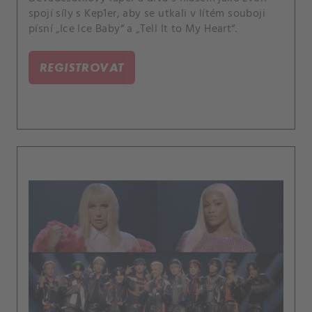
spojí síly s Kep1er, aby se utkali v lítém souboji
písní „Ice Ice Baby“ a „Tell It to My Heart“.
REGISTROVAT