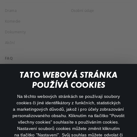
Drama
Osobní údaje
Komedie
Dokumenty
Akční
FAQ
Můj účet
TATO WEBOVÁ STRÁNKA
Důležité odkazy
POUŽÍVÁ COOKIES
Na těchto webových stránkách se používají soubory
facebook
instagram
cookies či jiné identifikátory z funkčních, statistických
a marketingových důvodů, jakož i pro účely zobrazování
personalizovaného obsahu. Kliknutím na tlačítko "Povolit
youtube
všechny cookies" souhlasíte s používáním cookies.
Nastavení souborů cookies můžete změnit kliknutím
na tlačítko "Nastavení". Svůj souhlas můžete odvolat či