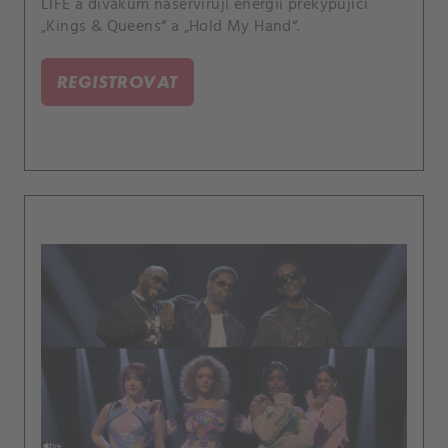
LIFE a divákům naservírují energií překypující
„Kings & Queens“ a „Hold My Hand“.
REGISTROVAT