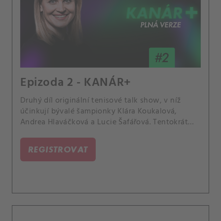
Epizoda 2 - KANÁR+
Druhý díl originální tenisové talk show, v níž
účinkují bývalé šampionky Klára Koukalová,
Andrea Hlaváčková a Lucie Šafářová. Tentokrát
rozebírají Arynu Sabalenku jako celebritu nebo
nápad hrát ženské zápasy na tři vítězné sety.
REGISTROVAT