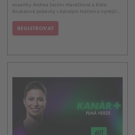
expertky Andrea Sestini Hlaváčková a Klára
Koukalová pobavily s bývalým hráčem a nynějším
koučem Romanem Jebavým, který se podělil o své
pestré zkušenosti z trénování Markéty
REGISTROVAT
Vondroušové a dalších současných tenistek.