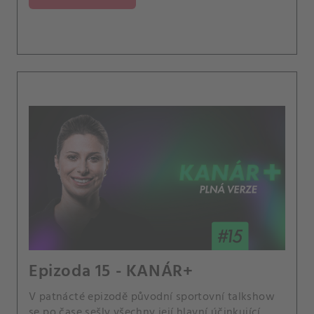
Řeč přišla i na Jelínkovy slavné svěřence.
Epizoda 15 - KANÁR+
V patnácté epizodě původní sportovní talkshow
se po čase sešly všechny její hlavní účinkující