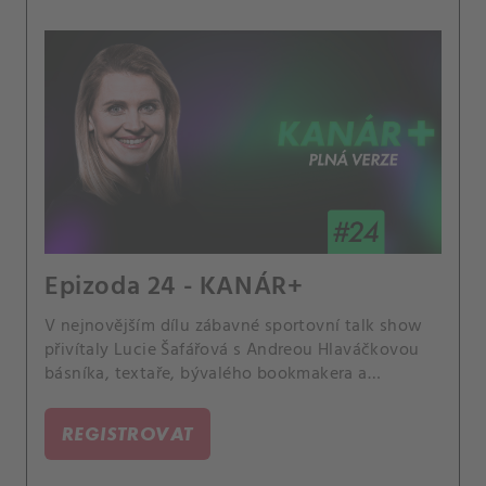
Epizoda 24 - KANÁR+
V nejnovějším dílu zábavné sportovní talk show
přivítaly Lucie Šafářová s Andreou Hlaváčkovou
básníka, textaře, bývalého bookmakera a
vášnivého tenisového fanouška Michala Horáčka.
Zaměřili se na epochální české finále
REGISTROVAT
Wimbledonu, na jednu hostovu troufalou věštbu
nebo na okrajová dramata, která miluje.