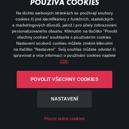
a muzikanta, mámu dvou mladých tenistek a taky
POUŽÍVÁ COOKIES
televizní komentátorku. Lucie Šafářová s Andreou
REGISTROVAT
Hlaváčkovou si s ní povídaly o všemožných
Na těchto webových stránkách se používají soubory
radostech i strastech na kurtu i v zákulisí.
cookies či jiné identifikátory z funkčních, statistických
a marketingových důvodů, jakož i pro účely zobrazování
personalizovaného obsahu. Kliknutím na tlačítko "Povolit
všechny cookies" souhlasíte s používáním cookies.
Nastavení souborů cookies můžete změnit kliknutím
na tlačítko "Nastavení". Svůj souhlas můžete odvolat či
spravovat a více informací o používání cookies najdete
ZDE
.
POVOLIT VŠECHNY COOKIES
NASTAVENÍ
Pouze nutné cookies
Epizoda 26 - KANÁR+