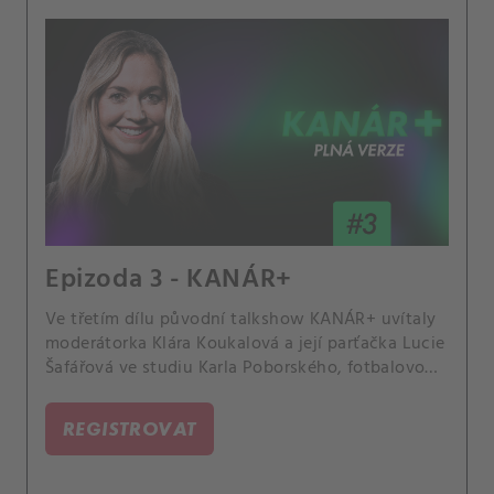
Epizoda 3 - KANÁR+
Ve třetím dílu původní talkshow KANÁR+ uvítaly
moderátorka Klára Koukalová a její parťačka Lucie
Šafářová ve studiu Karla Poborského, fotbalovou
legendu a otce šikovné tenistky. Probraly Davida
Beckhama, hekání na kurtech i poslední úspěchy
REGISTROVAT
českých hráček.