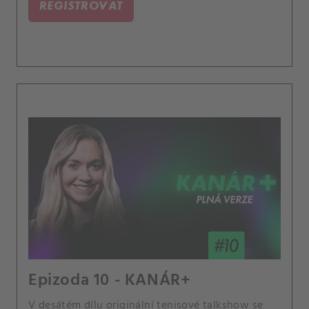
REGISTROVAT
dílem "Sunshine Double". Jaké jsou sportovní
celebrity zblízka? Jak tenis ovlivňují sázkaři a
jejich výhrůžky?.
Epizoda 10 - KANÁR+
V desátém dílu originální tenisové talkshow se