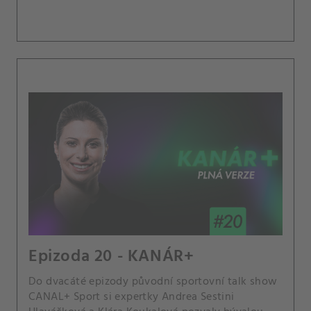
peněz stojí pořádání tenisových akcí?.
Epizoda 20 - KANÁR+
Do dvacáté epizody původní sportovní talk show
CANAL+ Sport si expertky Andrea Sestini