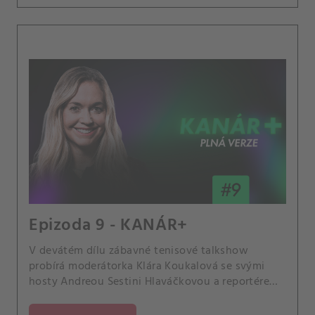
Epizoda 9 - KANÁR+
V devátém dílu zábavné tenisové talkshow
probírá moderátorka Klára Koukalová se svými
hosty Andreou Sestini Hlaváčkovou a reportérem
Karlem Knapem z CANAL+ Sport kouzlo podniku v
Indian Wells a jeho rozdíly s Miami Open, druhým