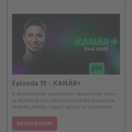
Epizoda 19 - KANÁR+
V devatenáctém pokračování zábavné talk show
se Andrea Sestini Hlaváčková a Klára Koukalová,
expertky CANAL+ Sport, setkaly se sportovním
promotérem Tomášem Peterou. Jaké bylo trénovat
Kordu či právě Hlaváčkovou? Na čem ztroskotalo
REGISTROVAT
jeho působení ve fotbalovém Baníku? A kolik