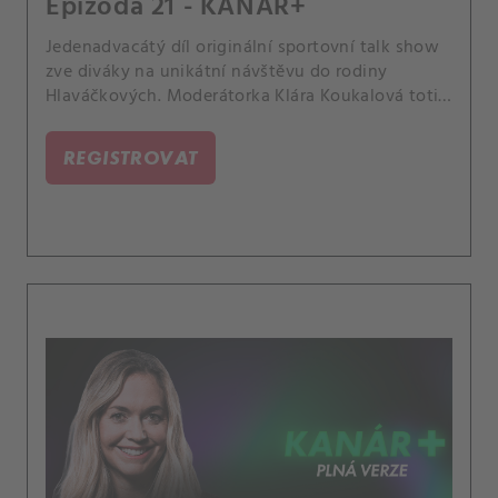
Epizoda 21 - KANÁR+
Jedenadvacátý díl originální sportovní talk show
zve diváky na unikátní návštěvu do rodiny
Hlaváčkových. Moderátorka Klára Koukalová totiž
zpovídá sestry Andreu a Janu, společně
vzpomínají na dětství, oprašují zábavné historky
REGISTROVAT
či probírají falešnost v tenisovém zákulisí.