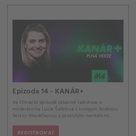
Epizoda 14 - KANÁR+
Ve čtrnácté epizodě zábavné talkshow si
moderátorka Lucie Šafářová s kolegyní Andreou
Sestini Hlaváčkovou a proslulým mentálním
koučem Marianem Jelínkem povídají o zapeklité
psychice sportovců nebo o výchově šampionů.
REGISTROVAT