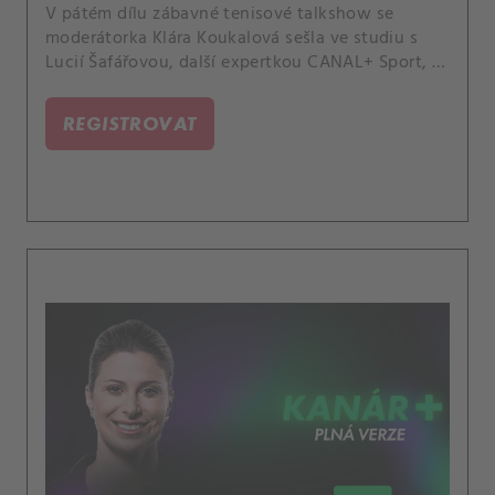
V pátém dílu zábavné tenisové talkshow se
moderátorka Klára Koukalová sešla ve studiu s
Lucií Šafářovou, další expertkou CANAL+ Sport, a
kapitánkou reprezentačního týmu Barborou
Strýcovou. Probraly třeba i partnerské vztahy
REGISTROVAT
profesionálních hráček.