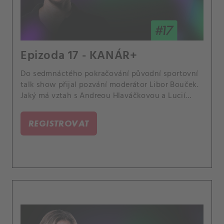
Epizoda 17 - KANÁR+
Do sedmnáctého pokračování původní sportovní
talk show přijal pozvání moderátor Libor Bouček.
Jaký má vztah s Andreou Hlaváčkovou a Lucií
Šafářovou, expertkami CANAL+ Sport? Proč jsou
Češi tak nadšenými fanoušky? Jak trénuje na svou
REGISTROVAT
roli v pořadu Na lovu? Co obdivuje na Petře
Kvitové, Jaromíru Jágrovi nebo Novaku
Djokovičovi? Premiéra 27.