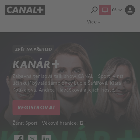
search
expand_more
person
CS
Přehled titulů
Apple TV
Moloch
Více
expand_more
ZPĚT NA PŘEHLED
KANÁR+
Zábavná tenisová talk show CANAL+ Sport, v níž
účinkují bývalé šampionky Lucie Šafářová, Klára
Koukalová, Andrea Hlaváčková a jejich hosté.
REGISTROVAT
Žánr:
Sport
Věková hranice: 12+