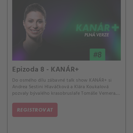
Epizoda 8 - KANÁR+
Do osmého dílu zábavné talk show KANÁR+ si
Andrea Sestini Hlaváčková a Klára Koukalová
pozvaly bývalého krasobruslaře Tomáše Vernera.
Pilířem jejich přátelského rozhovoru bylo
nadcházející Mistrovství světa v krasobruslení,
REGISTROVAT
které se do Prahy vrací po 33 letech.