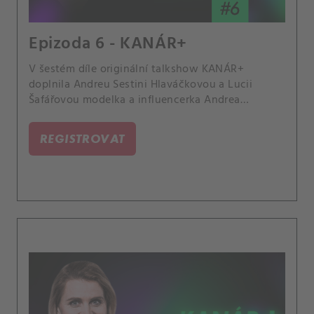
Epizoda 6 - KANÁR+
V šestém díle originální talkshow KANÁR+
doplnila Andreu Sestini Hlaváčkovou a Lucii
Šafářovou modelka a influencerka Andrea
Bezděková. Rozpovídala se o svých tenisových
začátcích, reality show nebo kyberšikaně.
REGISTROVAT