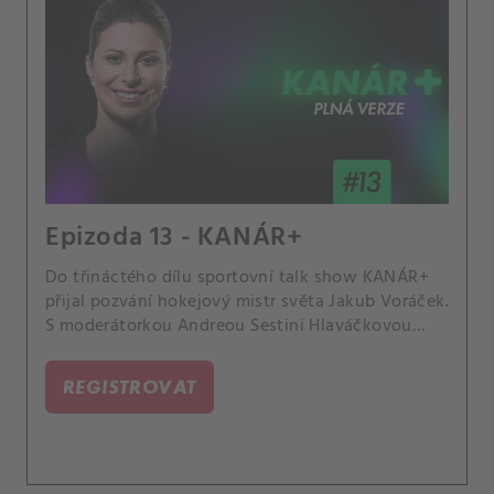
Epizoda 13 - KANÁR+
Do třináctého dílu sportovní talk show KANÁR+
přijal pozvání hokejový mistr světa Jakub Voráček.
S moderátorkou Andreou Sestini Hlaváčkovou
promluvil o své lásce k tenisu, týmových pařbách,
sporech s novináři, neúspěchu v podnikání,
REGISTROVAT
plánech do budoucna i charitativní činnosti.