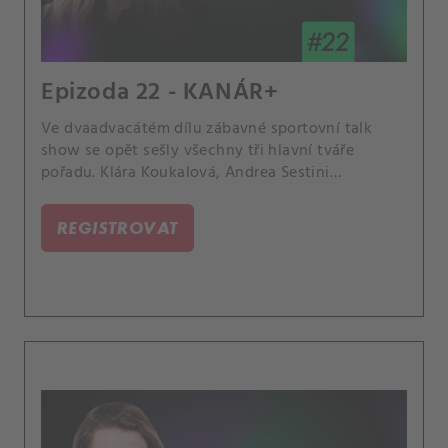
Epizoda 22 - KANÁR+
Ve dvaadvacátém dílu zábavné sportovní talk
show se opět sešly všechny tři hlavní tváře
pořadu. Klára Koukalová, Andrea Sestini
Hlaváčková a Lucie Šafářová rozebraly
dopingovou kauzu Markéty Vondroušové, české
REGISTROVAT
triumfy na travnatých turnajích nebo dojmy
Šafářové z klání legend na Roland Garros.