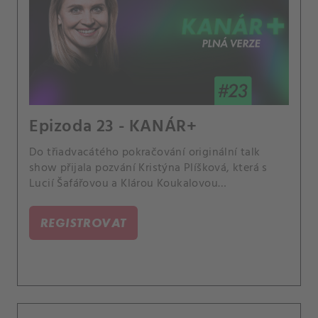
Epizoda 23 - KANÁR+
Do třiadvacátého pokračování originální talk
show přijala pozvání Kristýna Plíšková, která s
Lucií Šafářovou a Klárou Koukalovou
zavzpomínala na svůj wimbledonský titul z
juniorské soutěže, povídala si s nimi o comebacku
REGISTROVAT
své sestry Karolíny nebo o soužití s fotbalovým
profesionálem Dávidem Hanckem.