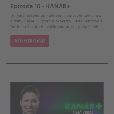
Epizoda 16 - KANÁR+
Do šestnáctého pokračování sportovní talk show
z dílny CANAL+ Sport si expertky Lucie Šafářová s
Andreou Sestini Hlaváčkovou pozvaly zkušeného
tenisového trenéra Petra Vaníčka. Probraly s ním
vzestup Nikoly Bartůňkové, přísnost dopingových
REGISTROVAT
kontrol nebo zákulisí přípravy legendární Martiny
Hingis.