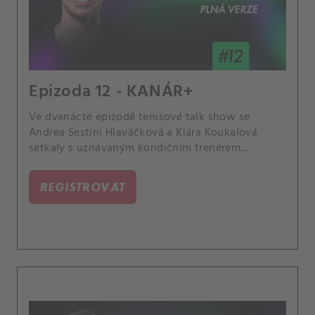
Epizoda 12 - KANÁR+
Ve dvanácté epizodě tenisové talk show se
Andrea Sestini Hlaváčková a Klára Koukalová
setkaly s uznávaným kondičním trenérem
Davidem Vydrou. Probírali životní formu Karolíny
Muchové, dopingovou aféru Markéty
REGISTROVAT
Vondroušové nebo vzpomínky na Vydrovy slavné
klienty Petru Kvitovou a Tomáše Berdycha.