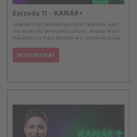
Epizoda 11 - KANÁR+
Jedenáctý díl zábavné sportovní talkshow opět
zve diváky do tenisového zákulisí. Andrea Sestini
Hlaváčková a Klára Koukalová si tentokrát pozvaly
Agátu Černou, kolegyni z CANAL+ Sport, bývalou
mládežnickou reprezentantku a kamarádku Lindy
REGISTROVAT
Noskové, kterou občas provází po WTA Tour.