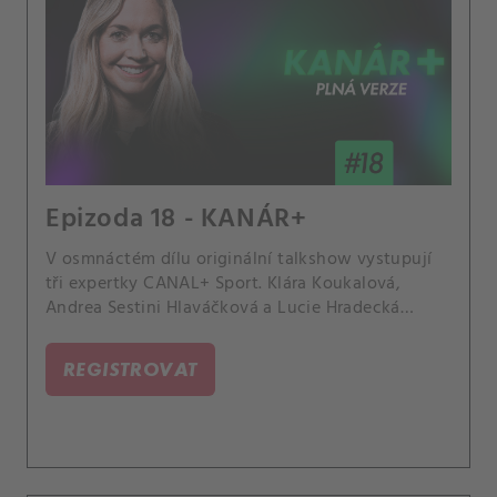
Epizoda 18 - KANÁR+
V osmnáctém dílu originální talkshow vystupují
tři expertky CANAL+ Sport. Klára Koukalová,
Andrea Sestini Hlaváčková a Lucie Hradecká
rozebírají staré křivdy a usmíření.
REGISTROVAT