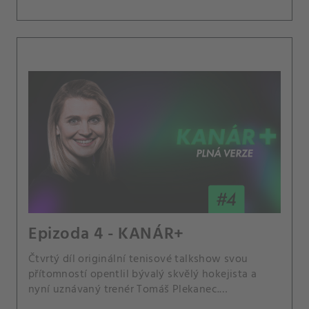
Epizoda 4 - KANÁR+
Čtvrtý díl originální tenisové talkshow svou
přítomností opentlil bývalý skvělý hokejista a
nyní uznávaný trenér Tomáš Plekanec.
Moderátorka Lucie Šafářová vyzpovídala nejen