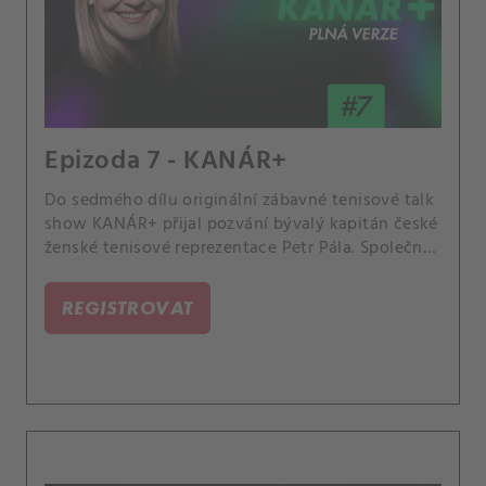
Epizoda 7 - KANÁR+
Do sedmého dílu originální zábavné tenisové talk
show KANÁR+ přijal pozvání bývalý kapitán české
ženské tenisové reprezentace Petr Pála. Společně
s Lucií Šafářovou a Andreou Sestini Hlaváčkovou
vzpomínali na zážitky z některých společných
REGISTROVAT
akcí.