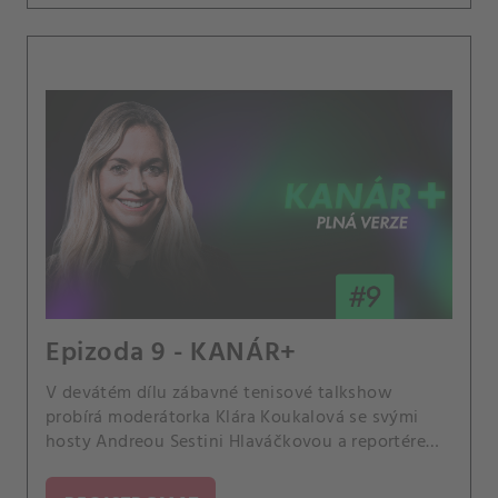
Epizoda 9 - KANÁR+
V devátém dílu zábavné tenisové talkshow
probírá moderátorka Klára Koukalová se svými
hosty Andreou Sestini Hlaváčkovou a reportérem
Karlem Knapem z CANAL+ Sport kouzlo podniku v
Indian Wells a jeho rozdíly s Miami Open, druhým