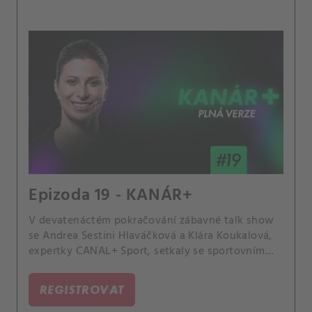
Epizoda 19 - KANÁR+
V devatenáctém pokračování zábavné talk show
se Andrea Sestini Hlaváčková a Klára Koukalová,
expertky CANAL+ Sport, setkaly se sportovním
promotérem Tomášem Peterou. Jaké bylo trénovat
Kordu či právě Hlaváčkovou? Na čem ztroskotalo
REGISTROVAT
jeho působení ve fotbalovém Baníku? A kolik