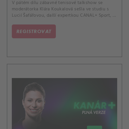
V pátém dílu zábavné tenisové talkshow se
moderátorka Klára Koukalová sešla ve studiu s
Lucií Šafářovou, další expertkou CANAL+ Sport, a
kapitánkou reprezentačního týmu Barborou
Strýcovou. Probraly třeba i partnerské vztahy
REGISTROVAT
profesionálních hráček.