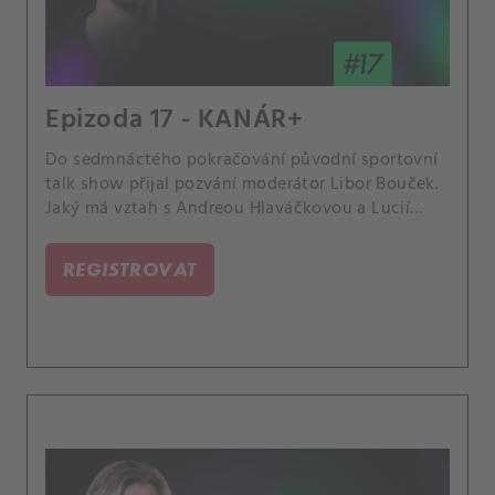
Epizoda 17 - KANÁR+
Do sedmnáctého pokračování původní sportovní
talk show přijal pozvání moderátor Libor Bouček.
Jaký má vztah s Andreou Hlaváčkovou a Lucií
Šafářovou, expertkami CANAL+ Sport? Proč jsou
Češi tak nadšenými fanoušky? Jak trénuje na svou
REGISTROVAT
roli v pořadu Na lovu? Co obdivuje na Petře
Kvitové, Jaromíru Jágrovi nebo Novaku
Djokovičovi? Premiéra 27.