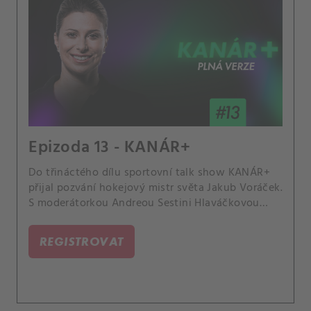
Epizoda 13 - KANÁR+
Do třináctého dílu sportovní talk show KANÁR+
přijal pozvání hokejový mistr světa Jakub Voráček.
S moderátorkou Andreou Sestini Hlaváčkovou
promluvil o své lásce k tenisu, týmových pařbách,
sporech s novináři, neúspěchu v podnikání,
REGISTROVAT
plánech do budoucna i charitativní činnosti.