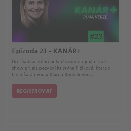
Epizoda 23 - KANÁR+
Do třiadvacátého pokračování originální talk
show přijala pozvání Kristýna Plíšková, která s
Lucií Šafářovou a Klárou Koukalovou
zavzpomínala na svůj wimbledonský titul z
juniorské soutěže, povídala si s nimi o comebacku
REGISTROVAT
své sestry Karolíny nebo o soužití s fotbalovým
profesionálem Dávidem Hanckem.