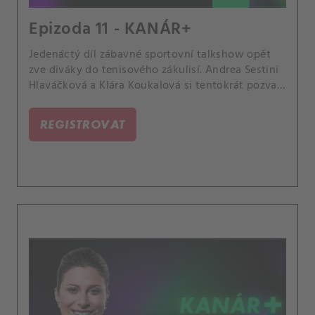
Epizoda 11 - KANÁR+
Jedenáctý díl zábavné sportovní talkshow opět
zve diváky do tenisového zákulisí. Andrea Sestini
Hlaváčková a Klára Koukalová si tentokrát pozvaly
Agátu Černou, kolegyni z CANAL+ Sport, bývalou
mládežnickou reprezentantku a kamarádku Lindy
REGISTROVAT
Noskové, kterou občas provází po WTA Tour.