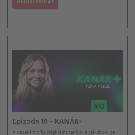
REGISTROVAT
dílem "Sunshine Double". Jaké jsou sportovní
celebrity zblízka? Jak tenis ovlivňují sázkaři a
jejich výhrůžky?.
Epizoda 10 - KANÁR+
V desátém dílu originální tenisové talkshow se