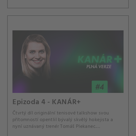
Epizoda 4 - KANÁR+
Čtvrtý díl originální tenisové talkshow svou
přítomností opentlil bývalý skvělý hokejista a
nyní uznávaný trenér Tomáš Plekanec.
Moderátorka Lucie Šafářová vyzpovídala nejen