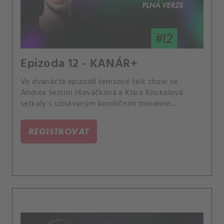
Epizoda 12 - KANÁR+
Ve dvanácté epizodě tenisové talk show se
Andrea Sestini Hlaváčková a Klára Koukalová
setkaly s uznávaným kondičním trenérem
Davidem Vydrou. Probírali životní formu Karolíny
Muchové, dopingovou aféru Markéty
REGISTROVAT
Vondroušové nebo vzpomínky na Vydrovy slavné
klienty Petru Kvitovou a Tomáše Berdycha.