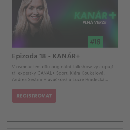
Epizoda 18 - KANÁR+
V osmnáctém dílu originální talkshow vystupují
tři expertky CANAL+ Sport. Klára Koukalová,
Andrea Sestini Hlaváčková a Lucie Hradecká
rozebírají staré křivdy a usmíření.
REGISTROVAT