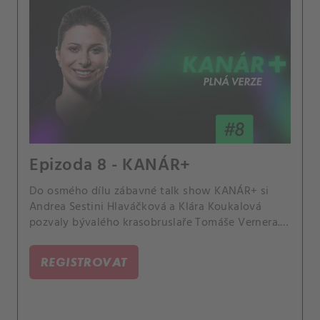
Epizoda 8 - KANÁR+
Do osmého dílu zábavné talk show KANÁR+ si
Andrea Sestini Hlaváčková a Klára Koukalová
pozvaly bývalého krasobruslaře Tomáše Vernera.
Pilířem jejich přátelského rozhovoru bylo
nadcházející Mistrovství světa v krasobruslení,
REGISTROVAT
které se do Prahy vrací po 33 letech.