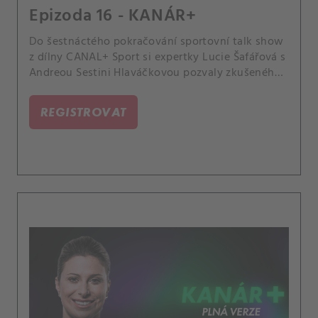
Epizoda 16 - KANÁR+
Do šestnáctého pokračování sportovní talk show
z dílny CANAL+ Sport si expertky Lucie Šafářová s
Andreou Sestini Hlaváčkovou pozvaly zkušeného
tenisového trenéra Petra Vaníčka. Probraly s ním
vzestup Nikoly Bartůňkové, přísnost dopingových
REGISTROVAT
kontrol nebo zákulisí přípravy legendární Martiny
Hingis.