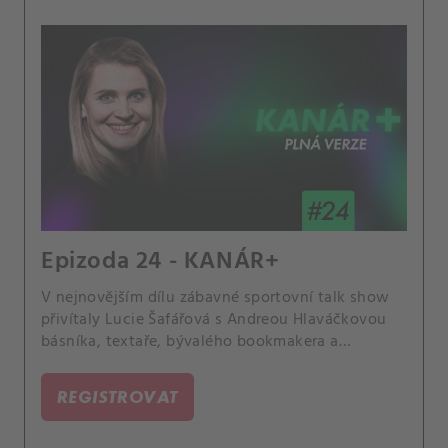
Epizoda 24 - KANÁR+
V nejnovějším dílu zábavné sportovní talk show
přivítaly Lucie Šafářová s Andreou Hlaváčkovou
básníka, textaře, bývalého bookmakera a
vášnivého tenisového fanouška Michala Horáčka.
Zaměřili se na epochální české finále
REGISTROVAT
Wimbledonu, na jednu hostovu troufalou věštbu
nebo na okrajová dramata, která miluje.