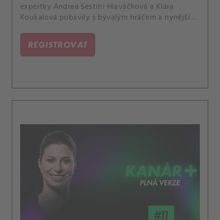
expertky Andrea Sestini Hlaváčková a Klára
Koukalová pobavily s bývalým hráčem a nynějším
koučem Romanem Jebavým, který se podělil o své
pestré zkušenosti z trénování Markéty
REGISTROVAT
Vondroušové a dalších současných tenistek.