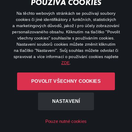
a muzikanta, mámu dvou mladých tenistek a taky
POUŽÍVÁ COOKIES
televizní komentátorku. Lucie Šafářová s Andreou
REGISTROVAT
Hlaváčkovou si s ní povídaly o všemožných
Na těchto webových stránkách se používají soubory
radostech i strastech na kurtu i v zákulisí.
cookies či jiné identifikátory z funkčních, statistických
a marketingových důvodů, jakož i pro účely zobrazování
personalizovaného obsahu. Kliknutím na tlačítko "Povolit
všechny cookies" souhlasíte s používáním cookies.
Nastavení souborů cookies můžete změnit kliknutím
na tlačítko "Nastavení". Svůj souhlas můžete odvolat či
spravovat a více informací o používání cookies najdete
ZDE
.
POVOLIT VŠECHNY COOKIES
NASTAVENÍ
Pouze nutné cookies
Epizoda 26 - KANÁR+