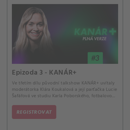
Epizoda 3 - KANÁR+
Ve třetím dílu původní talkshow KANÁR+ uvítaly
moderátorka Klára Koukalová a její parťačka Lucie
Šafářová ve studiu Karla Poborského, fotbalovou
legendu a otce šikovné tenistky. Probraly Davida
Beckhama, hekání na kurtech i poslední úspěchy
REGISTROVAT
českých hráček.