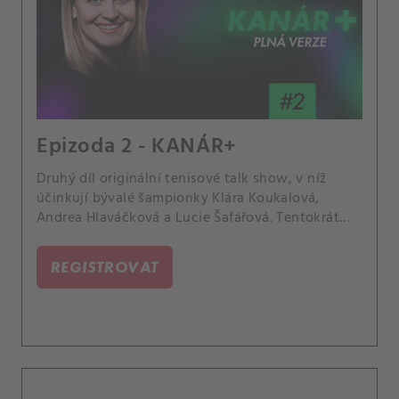
Epizoda 2 - KANÁR+
Druhý díl originální tenisové talk show, v níž
účinkují bývalé šampionky Klára Koukalová,
Andrea Hlaváčková a Lucie Šafářová. Tentokrát
rozebírají Arynu Sabalenku jako celebritu nebo
nápad hrát ženské zápasy na tři vítězné sety.
REGISTROVAT