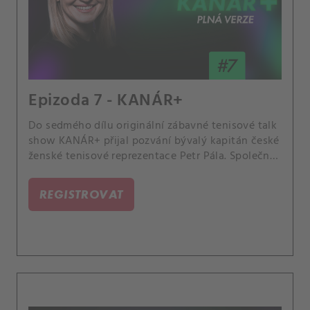
Epizoda 7 - KANÁR+
Do sedmého dílu originální zábavné tenisové talk
show KANÁR+ přijal pozvání bývalý kapitán české
ženské tenisové reprezentace Petr Pála. Společně
s Lucií Šafářovou a Andreou Sestini Hlaváčkovou
vzpomínali na zážitky z některých společných
REGISTROVAT
akcí.