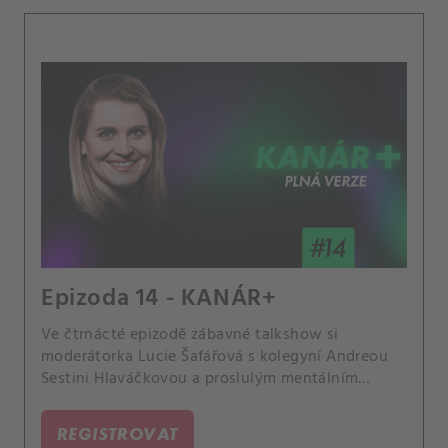
Epizoda 14 - KANÁR+
Ve čtrnácté epizodě zábavné talkshow si
moderátorka Lucie Šafářová s kolegyní Andreou
Sestini Hlaváčkovou a proslulým mentálním
koučem Marianem Jelínkem povídají o zapeklité
psychice sportovců nebo o výchově šampionů.
REGISTROVAT
Řeč přišla i na Jelínkovy slavné svěřence.