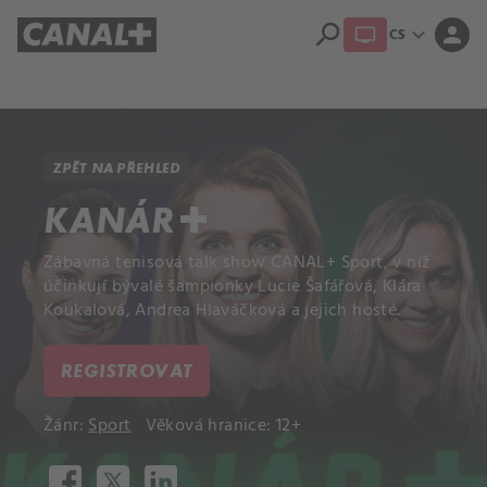
search
expand_more
person
CS
Přehled titulů
Apple TV
Moloch
Dcera národa
ZPĚT NA PŘEHLED
KANÁR+
Zábavná tenisová talk show CANAL+ Sport, v níž
účinkují bývalé šampionky Lucie Šafářová, Klára
Koukalová, Andrea Hlaváčková a jejich hosté.
REGISTROVAT
Žánr:
Sport
Věková hranice: 12+