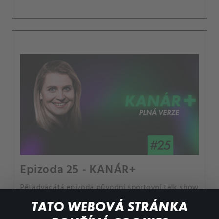
Epizoda 25 - KANÁR+
Pětadvacátá epizoda původní sportovní talk show
připomíná sportovním fanouškům Sandru
TATO WEBOVÁ STRÁNKA
Kleinovou - bývalou členku Top 50, dceru herečky