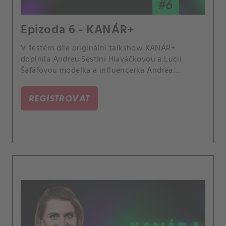
Epizoda 6 - KANÁR+
V šestém díle originální talkshow KANÁR+
doplnila Andreu Sestini Hlaváčkovou a Lucii
Šafářovou modelka a influencerka Andrea
Bezděková. Rozpovídala se o svých tenisových
začátcích, reality show nebo kyberšikaně.
REGISTROVAT