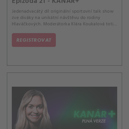
Epizoda 21 - KANÁR+
Jedenadvacátý díl originální sportovní talk show
zve diváky na unikátní návštěvu do rodiny
Hlaváčkových. Moderátorka Klára Koukalová totiž
zpovídá sestry Andreu a Janu, společně
vzpomínají na dětství, oprašují zábavné historky
REGISTROVAT
či probírají falešnost v tenisovém zákulisí.