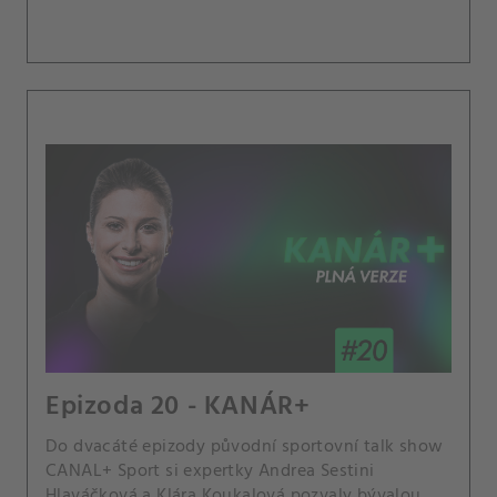
peněz stojí pořádání tenisových akcí?.
Epizoda 20 - KANÁR+
Do dvacáté epizody původní sportovní talk show
CANAL+ Sport si expertky Andrea Sestini
Hlaváčková a Klára Koukalová pozvaly bývalou