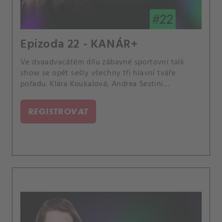
Epizoda 22 - KANÁR+
Ve dvaadvacátém dílu zábavné sportovní talk
show se opět sešly všechny tři hlavní tváře
pořadu. Klára Koukalová, Andrea Sestini
Hlaváčková a Lucie Šafářová rozebraly
dopingovou kauzu Markéty Vondroušové, české
REGISTROVAT
triumfy na travnatých turnajích nebo dojmy
Šafářové z klání legend na Roland Garros.