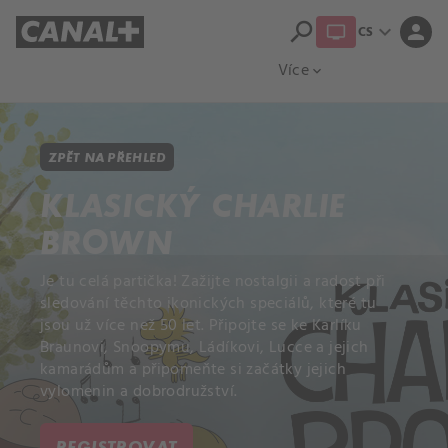
search
expand_more
person
CS
Přehled titulů
Apple TV
Moloch
Více
expand_more
ZPĚT NA PŘEHLED
KLASICKÝ CHARLIE
BROWN
Je tu celá partička! Zažijte nostalgii a radost při
sledování těchto ikonických speciálů, které tu
jsou už více než 50 let. Připojte se ke Karlíku
Braunovi, Snoopymu, Ládíkovi, Lucce a jejich
kamarádům a připomeňte si začátky jejich
vylomenin a dobrodružství.
REGISTROVAT