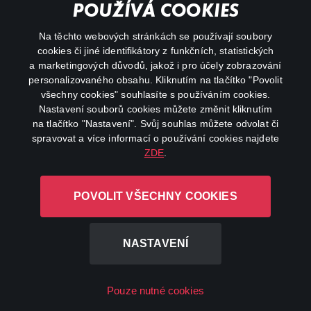
Důležité odkazy
POUŽÍVÁ COOKIES
Na těchto webových stránkách se používají soubory
facebook
instagram
cookies či jiné identifikátory z funkčních, statistických
a marketingových důvodů, jakož i pro účely zobrazování
personalizovaného obsahu. Kliknutím na tlačítko "Povolit
youtube
všechny cookies" souhlasíte s používáním cookies.
Nastavení souborů cookies můžete změnit kliknutím
na tlačítko "Nastavení". Svůj souhlas můžete odvolat či
spravovat a více informací o používání cookies najdete
ZDE
.
Canal+ Luxembourg S. à r.l. se sídlem Rue Albert Borschette 4,
L-1246 Luxembourg R.C.S.
POVOLIT VŠECHNY COOKIES
Luxembourg: B 87.905
Všechna práva vyhrazena
NASTAVENÍ
©
2026
Pouze nutné cookies