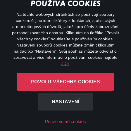
Důležité odkazy
POUŽÍVÁ COOKIES
Na těchto webových stránkách se používají soubory
facebook
instagram
cookies či jiné identifikátory z funkčních, statistických
a marketingových důvodů, jakož i pro účely zobrazování
personalizovaného obsahu. Kliknutím na tlačítko "Povolit
youtube
všechny cookies" souhlasíte s používáním cookies.
Nastavení souborů cookies můžete změnit kliknutím
na tlačítko "Nastavení". Svůj souhlas můžete odvolat či
spravovat a více informací o používání cookies najdete
ZDE
.
Canal+ Luxembourg S. à r.l. se sídlem Rue Albert Borschette 4,
L-1246 Luxembourg R.C.S.
POVOLIT VŠECHNY COOKIES
Luxembourg: B 87.905
Všechna práva vyhrazena
NASTAVENÍ
©
2026
Pouze nutné cookies