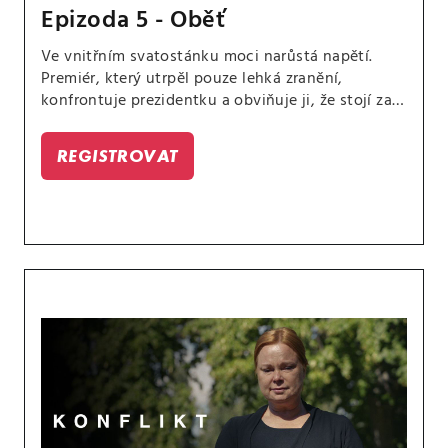
Epizoda 5 - Oběť
Ve vnitřním svatostánku moci narůstá napětí.
Premiér, který utrpěl pouze lehká zranění,
konfrontuje prezidentku a obviňuje ji, že stojí za
pokusem o atentát, aby zmařila jeho vyjednané
urovnání.
REGISTROVAT