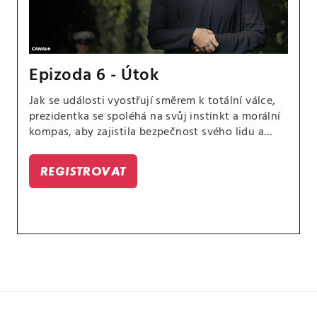
Epizoda 6 - Útok
Jak se události vyostřují směrem k totální válce,
prezidentka se spoléhá na svůj instinkt a morální
kompas, aby zajistila bezpečnost svého lidu a
zbytku Evropy. Poté, co jsou rukojmí osvobozeni
jen několik vteřin před koncem, spojenecké
REGISTROVAT
pozemní síly postupují s impozantní ukázkou síly,
aby zajistily obsazenou oblast.