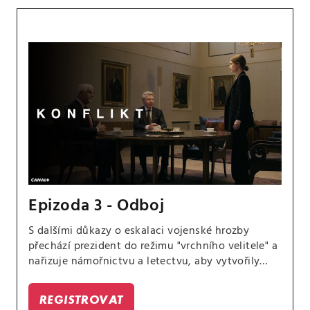
Epizoda 3 - Odboj
S dalšími důkazy o eskalaci vojenské hrozby
přechází prezident do režimu "vrchního velitele" a
nařizuje námořnictvu a letectvu, aby vytvořily
diverzní manévr, který umožní speciálním
jednotkám nepozorovaně proniknout do
REGISTROVAT
okupované oblasti. Jinde americký velvyslanec