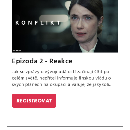
Epizoda 2 - Reakce
Jak se zprávy o vývoji událostí začínají šířit po
celém světě, nepřítel informuje finskou vládu o
svých plánech na okupaci a varuje, že jakýkoli
odpor bude potlačen násilím. 10 000 lidí, včetně
členů rodiny prezidenta Saarista, je v podstatě
REGISTROVAT
drženo jako rukojmí v okupované oblasti.