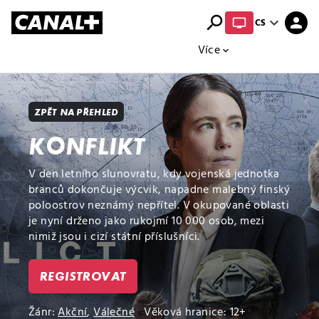
search
expand_more
person
CS
Přehled titulů
Apple TV
Moloch
Více
expand_more
ZPĚT NA PŘEHLED
KONFLIKT
V den letního slunovratu, kdy vojenská jednotka
branců dokončuje výcvik, napadne malebný finský
poloostrov neznámý nepřítel. V okupované oblasti
je nyní drženo jako rukojmí 10 000 osob, mezi
nimiž jsou i cizí státní příslušníci.
REGISTROVAT
Žánr:
Akční
,
Válečné
Věková hranice: 12+