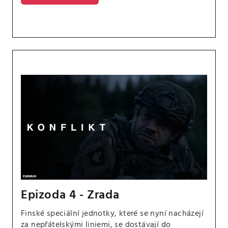
jasně dává najevo, že je to záležitost, kterou musí
vyřešit Finsko, i kdyby to znamenalo vyjednávat s
nepřítelem.
Epizoda 4 - Zrada
Finské speciální jednotky, které se nyní nacházejí
za nepřátelskými liniemi, se dostávají do