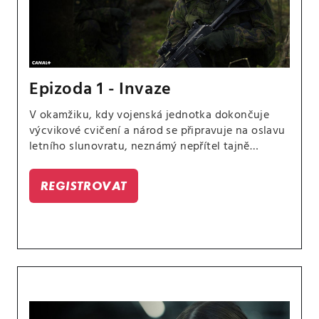
Epizoda 1 - Invaze
V okamžiku, kdy vojenská jednotka dokončuje
výcvikové cvičení a národ se připravuje na oslavu
letního slunovratu, neznámý nepřítel tajně
napadne malebný finský poloostrov a zajme
civilisty jako rukojmí. Odděleni od svých
REGISTROVAT
spolubojovníků jsou nově jmenovaná velitelka
oddílu Bergová a její rekruti, kteří jsou stále ve
výcviku, nuceni uprchnout do nyní okupované
oblasti.