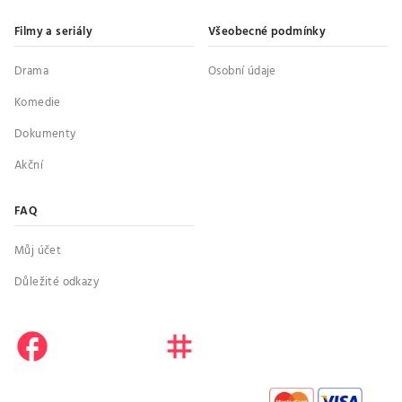
Filmy a seriály
Všeobecné podmínky
Drama
Osobní údaje
Komedie
Dokumenty
Akční
FAQ
Můj účet
Důležité odkazy
facebook
instagram
youtube