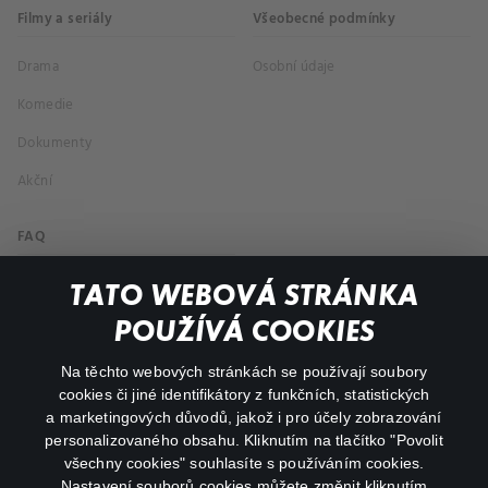
Filmy a seriály
Všeobecné podmínky
Drama
Osobní údaje
Komedie
Dokumenty
Akční
FAQ
Můj účet
TATO WEBOVÁ STRÁNKA
Důležité odkazy
POUŽÍVÁ COOKIES
Na těchto webových stránkách se používají soubory
facebook
instagram
cookies či jiné identifikátory z funkčních, statistických
a marketingových důvodů, jakož i pro účely zobrazování
personalizovaného obsahu. Kliknutím na tlačítko "Povolit
youtube
všechny cookies" souhlasíte s používáním cookies.
Nastavení souborů cookies můžete změnit kliknutím