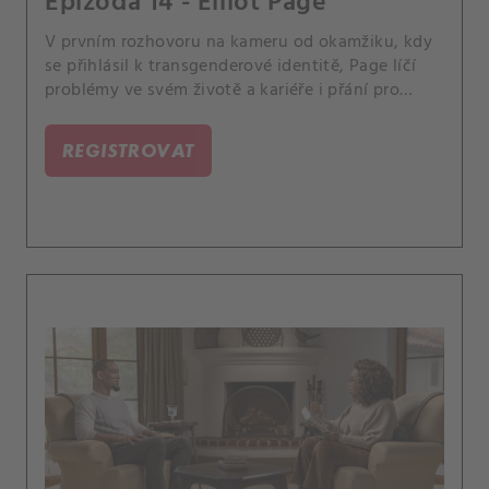
Epizoda 14 - Elliot Page
V prvním rozhovoru na kameru od okamžiku, kdy
se přihlásil k transgenderové identitě, Page líčí
problémy ve svém životě a kariéře i přání pro
mladé transgender lidi.
REGISTROVAT