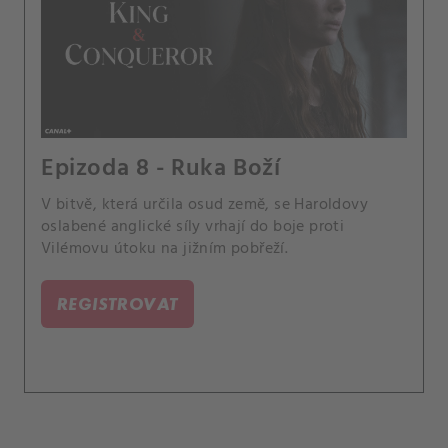
Epizoda 8 - Ruka Boží
V bitvě, která určila osud země, se Haroldovy
oslabené anglické síly vrhají do boje proti
Vilémovu útoku na jižním pobřeží.
REGISTROVAT