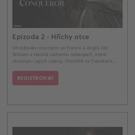
Epizoda 2 - Hříchy otce
Ohrožováni mocnými ve Francii a Anglii čelí
William a Harold vážnému nebezpečí, které
ohrožuje i jejich rodiny. Útočiště ve Flandrech
nabízí naději pro čerstvou matku Matildu.
REGISTROVAT