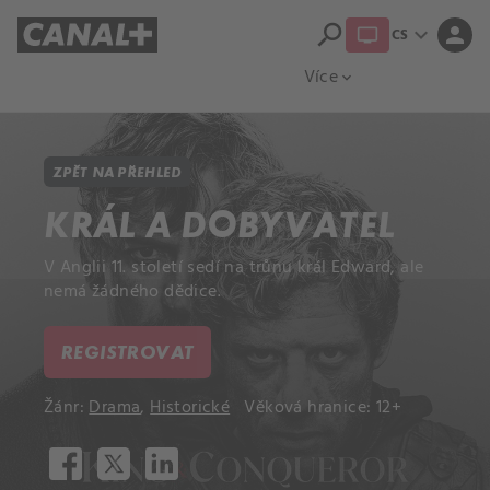
search
expand_more
person
CS
Přehled titulů
Apple TV
Moloch
Více
expand_more
ZPĚT NA PŘEHLED
KRÁL A DOBYVATEL
V Anglii 11. století sedí na trůnu král Edward, ale
nemá žádného dědice.
REGISTROVAT
Žánr:
Drama
,
Historické
Věková hranice: 12+