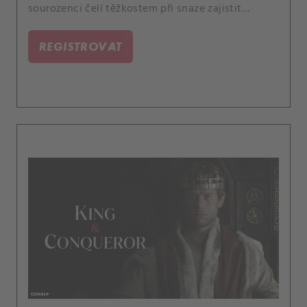
sourozenci čelí těžkostem při snaze zajistit
budoucnost své rodiny.
REGISTROVAT