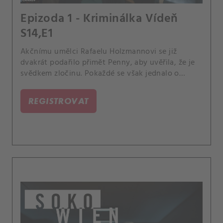
Epizoda 1 - Kriminálka Vídeň
S14,E1
Akčnímu umělci Rafaelu Holzmannovi se již
dvakrát podařilo přimět Penny, aby uvěřila, že je
svědkem zločinu. Pokaždé se však jednalo o
zinscenované filmové záběry ve jménu jeho
umění.
REGISTROVAT