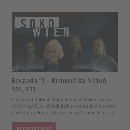
Epizoda 11 - Kriminálka Vídeň
S14, E11
Sotva Carl dokončí kolaudační večírek ve svém
novém bytě, je následujícího dne na dvoře svého
činžovního domu nalezen mrtvý Conrad Strobl.
To, co zpočátku vypadá jako sebevražda, je ve
skutečnosti vražda.
REGISTROVAT