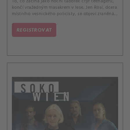
To, co začíná jako noční táborák čtyř teenagerů,
končí vražedným masakrem v lese. Jen Rosi, dcera
místního vesnického policisty, se objeví zraněná a
šokovaná v domě mechanika Toniho.
REGISTROVAT