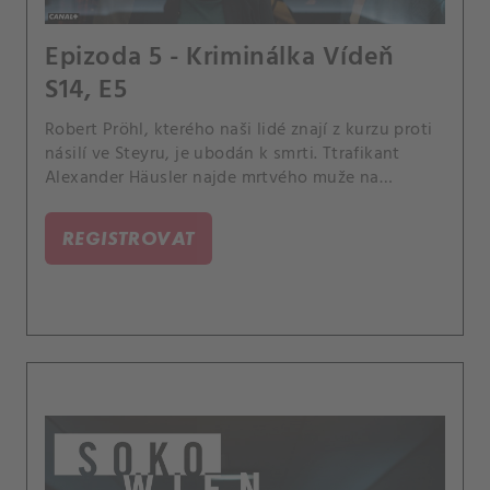
Epizoda 5 - Kriminálka Vídeň
S14, E5
Robert Pröhl, kterého naši lidé znají z kurzu proti
násilí ve Steyru, je ubodán k smrti. Ttrafikant
Alexander Häusler najde mrtvého muže na
procházce se psem.
REGISTROVAT