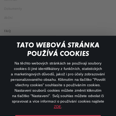
Dokumenty
Akční
FAQ
Můj účet
TATO WEBOVÁ STRÁNKA
Důležité odkazy
POUŽÍVÁ COOKIES
Na těchto webových stránkách se používají soubory
facebook
instagram
cookies či jiné identifikátory z funkčních, statistických
a marketingových důvodů, jakož i pro účely zobrazování
personalizovaného obsahu. Kliknutím na tlačítko "Povolit
youtube
všechny cookies" souhlasíte s používáním cookies.
Nastavení souborů cookies můžete změnit kliknutím
na tlačítko "Nastavení". Svůj souhlas můžete odvolat či
spravovat a více informací o používání cookies najdete
ZDE
.