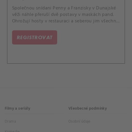
Společnou snídani Penny a Franzisky v Dunajské
věži náhle přeruší dvě postavy v maskách pand.
Ohrožují hosty v restauraci a seberou jim všechny
mobilní telefony.
REGISTROVAT
Filmy a seriály
Všeobecné podmínky
Drama
Osobní údaje
Komedie