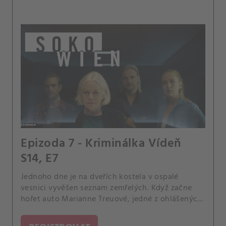
Epizoda 7 - Kriminálka Vídeň
S14, E7
Jednoho dne je na dveřích kostela v ospalé
vesnici vyvěšen seznam zemřelých. Když začne
hořet auto Marianne Treuové, jedné z ohlášených
obětí, Kriminálka se pustí do akce.