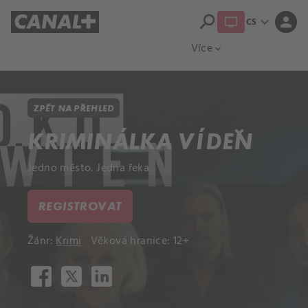
search
expand_more
person
CS
Přehled titulů
Apple TV
Moloch
Více
expand_more
ZPĚT NA PŘEHLED
KRIMINÁLKA VÍDEŇ
Jedno město. Jedna řeka.
REGISTROVAT
Žánr:
Krimi
Věková hranice: 12+