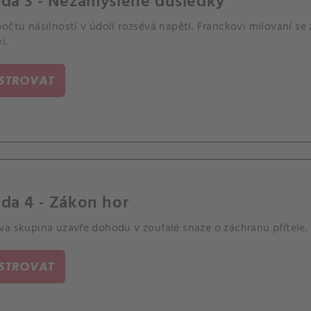
oda 3 - Nezamýšlené důsledky
očtu násilností v údolí rozsévá napětí. Franckovi milovaní se 
í.
ISTROVAT
da 4 - Zákon hor
va skupina uzavře dohodu v zoufalé snaze o záchranu přítele.
ISTROVAT