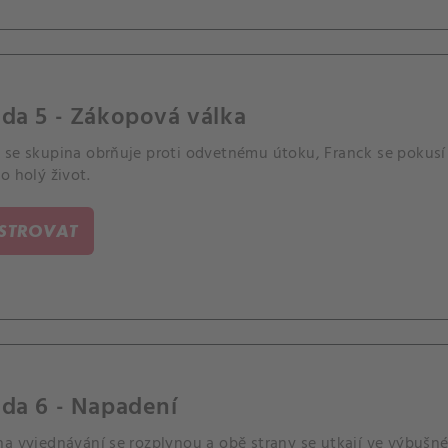
da 5 - Zákopová válka
 se skupina obrňuje proti odvetnému útoku, Franck se pokusí
o holý život.
ISTROVAT
da 6 - Napadení
na vyjednávání se rozplynou a obě strany se utkají ve výbušné