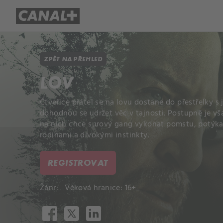
Přehled titulů
Apple TV
Molo
ZPĚT NA PŘEHLED
LOV
Čtveřice přátel se na lovu dostane do přestřelky s 
dohodnou se udržet věc v tajnosti. Postupně je vš
na nich chce surový gang vykonat pomstu, potýkají
rodinami a divokými instinkty.
REGISTROVAT
Žánr:
Věková hranice: 16+