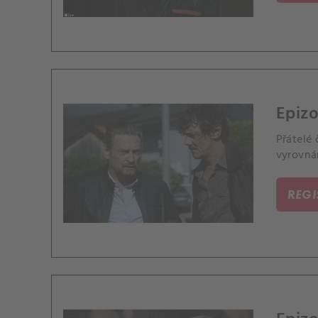
Epizo
Přátelé 
vyrovnán
REG