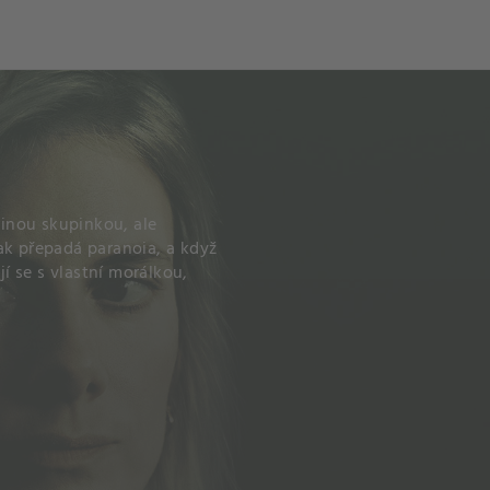
ch
Dcera národa
jinou skupinkou, ale
ak přepadá paranoia, a když
 se s vlastní morálkou,