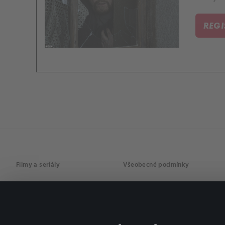
REG
Filmy a seriály
Všeobecné podmínky
Drama
Osobní údaje
Komedie
Dokumenty