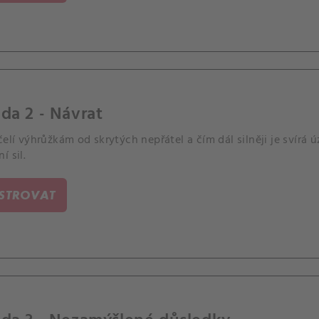
da 2 - Návrat
čelí výhrůžkám od skrytých nepřátel a čím dál silněji je svírá 
í sil.
ISTROVAT