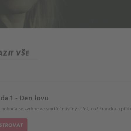
ZIT VŠE
da 1 - Den lovu
nehoda se zvrhne ve smrtící násilný střet, což Francka a přát
ISTROVAT