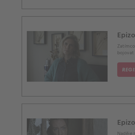
Epizo
Zatímco
bojovat 
REG
Epizo
Naděje 