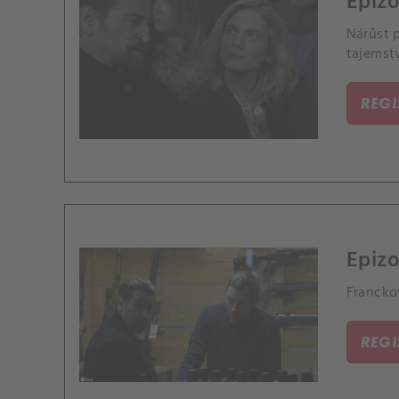
Epiz
Nárůst p
tajemstv
REG
Epizo
Francko
REG