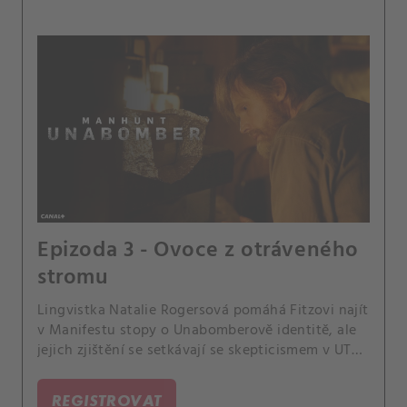
Epizoda 3 - Ovoce z otráveného
stromu
Lingvistka Natalie Rogersová pomáhá Fitzovi najít
v Manifestu stopy o Unabomberově identitě, ale
jejich zjištění se setkávají se skepticismem v UTF.
V roce 1997 Ted tvrdí, že může znehodnotit
všechny důkazy proti němu.
REGISTROVAT