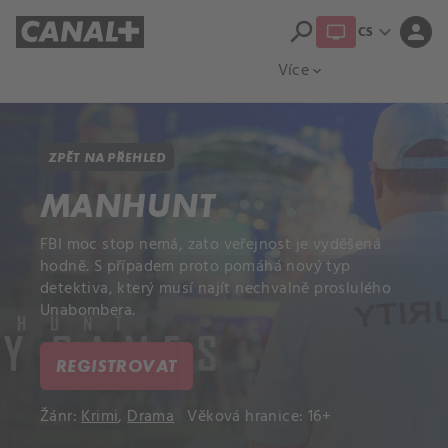
search
expand_more
person
CS
Přehled titulů
Apple TV
Moloch
Více
expand_more
ZPĚT NA PŘEHLED
MANHUNT
FBI moc stop nemá, zato veřejnost je vyděšená
hodně. S případem proto pomáhá nový typ
detektiva, který musí najít nechvalně proslulého
Unabombera.
REGISTROVAT
Žánr:
Krimi
,
Drama
Věková hranice: 16+