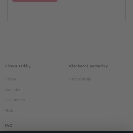
Filmy a seriály
Všeobecné podmínky
Drama
Osobní údaje
Komedie
Dokumenty
Akční
FAQ