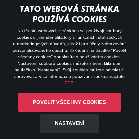
Můj účet
TATO WEBOVÁ STRÁNKA
Důležité odkazy
POUŽÍVÁ COOKIES
Na těchto webových stránkách se používají soubory
facebook
instagram
cookies či jiné identifikátory z funkčních, statistických
a marketingových důvodů, jakož i pro účely zobrazování
personalizovaného obsahu. Kliknutím na tlačítko "Povolit
youtube
všechny cookies" souhlasíte s používáním cookies.
Nastavení souborů cookies můžete změnit kliknutím
na tlačítko "Nastavení". Svůj souhlas můžete odvolat či
spravovat a více informací o používání cookies najdete
ZDE
.
Canal+ Luxembourg S. à r.l. se sídlem Rue Albert Borschette 4,
L-1246 Luxembourg R.C.S.
POVOLIT VŠECHNY COOKIES
Luxembourg: B 87.905
Všechna práva vyhrazena
NASTAVENÍ
©
2026