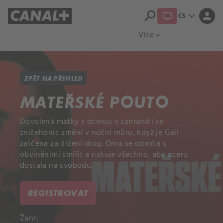
search
expand_more
person
CS
Přehled titulů
Apple TV
Moloch
Více
expand_more
ZPĚT NA PŘEHLED
MATEŘSKÉ POUTO
Dovolená matky s dcerou v zahraničí se
zničehonic změní v noční můru, když je Gali
zatčena za držení drog. Orna se odmítá s
obviněními smířit a riskuje všechno, aby dceru
dostala na svobodu.
REGISTROVAT
Žánr: