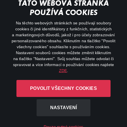
TATO WEBOVÁ STRÁNKA
Důležité odkazy
POUŽÍVÁ COOKIES
Na těchto webových stránkách se používají soubory
facebook
instagram
cookies či jiné identifikátory z funkčních, statistických
a marketingových důvodů, jakož i pro účely zobrazování
personalizovaného obsahu. Kliknutím na tlačítko "Povolit
youtube
všechny cookies" souhlasíte s používáním cookies.
Nastavení souborů cookies můžete změnit kliknutím
na tlačítko "Nastavení". Svůj souhlas můžete odvolat či
spravovat a více informací o používání cookies najdete
ZDE
.
Canal+ Luxembourg S. à r.l. se sídlem Rue Albert Borschette 4,
L-1246 Luxembourg R.C.S.
POVOLIT VŠECHNY COOKIES
Luxembourg: B 87.905
Všechna práva vyhrazena
NASTAVENÍ
©
2026
Pouze nutné cookies