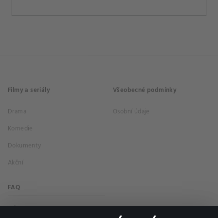
Filmy a seriály
Všeobecné podmínky
Drama
Osobní údaje
Komedie
Dokumenty
Akční
FAQ
Můj účet