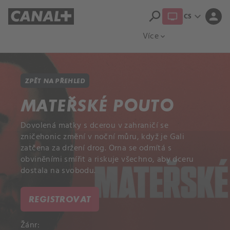
search
expand_more
person
CS
Přehled titulů
Apple TV
Moloch
Více
expand_more
ZPĚT NA PŘEHLED
MATEŘSKÉ POUTO
Dovolená matky s dcerou v zahraničí se
zničehonic změní v noční můru, když je Gali
zatčena za držení drog. Orna se odmítá s
obviněními smířit a riskuje všechno, aby dceru
dostala na svobodu.
REGISTROVAT
Žánr: