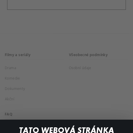
Filmy a seriály
Všeobecné podmínky
Drama
Osobní údaje
Komedie
Dokumenty
Akční
FAQ
Můj účet
TATO WEBOVÁ STRÁNKA