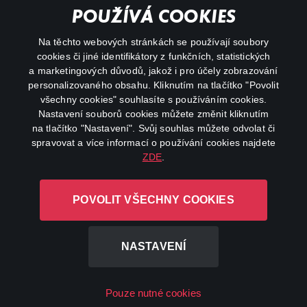
Důležité odkazy
POUŽÍVÁ COOKIES
Na těchto webových stránkách se používají soubory
facebook
instagram
cookies či jiné identifikátory z funkčních, statistických
a marketingových důvodů, jakož i pro účely zobrazování
personalizovaného obsahu. Kliknutím na tlačítko "Povolit
youtube
všechny cookies" souhlasíte s používáním cookies.
Nastavení souborů cookies můžete změnit kliknutím
na tlačítko "Nastavení". Svůj souhlas můžete odvolat či
spravovat a více informací o používání cookies najdete
ZDE
.
Canal+ Luxembourg S. à r.l. se sídlem Rue Albert Borschette 4,
L-1246 Luxembourg R.C.S.
POVOLIT VŠECHNY COOKIES
Luxembourg: B 87.905
Všechna práva vyhrazena
NASTAVENÍ
©
2026
Pouze nutné cookies