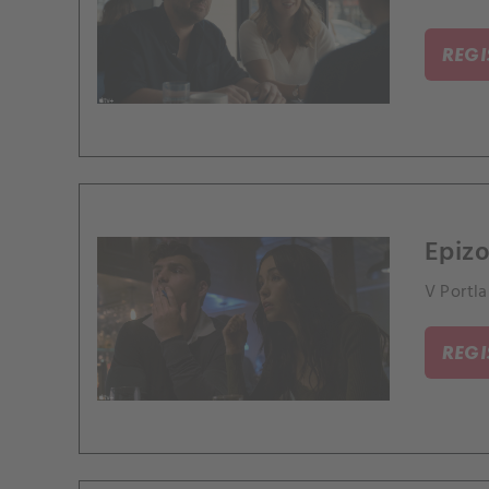
REG
Epizo
V Portla
REG