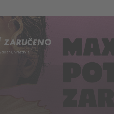
ch
Dcera národa
Í ZARUČENO
dírání, vraždy a