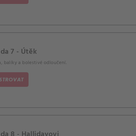
da 7 - Útěk
, balíky a bolestivé odloučení.
ISTROVAT
da 8 - Hallidayovi