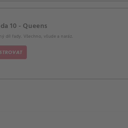
da 10 - Queens
ý díl řady. Všechno, všude a naráz.
ISTROVAT