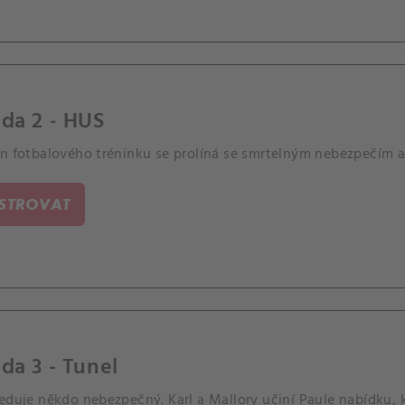
da 2 - HUS
en fotbalového tréninku se prolíná se smrtelným nebezpečím a
ISTROVAT
da 3 - Tunel
leduje někdo nebezpečný. Karl a Mallory učiní Paule nabídku,