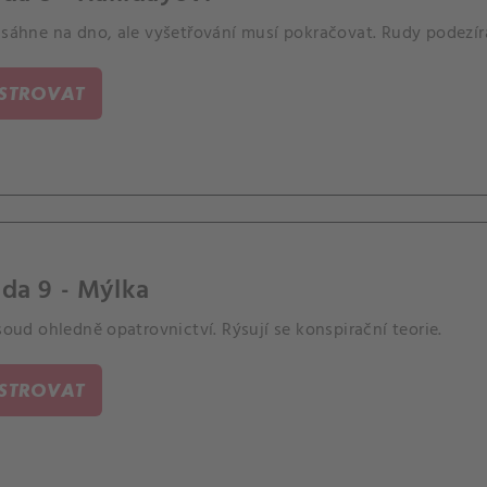
 sáhne na dno, ale vyšetřování musí pokračovat. Rudy podezírá
ISTROVAT
da 9 - Mýlka
 soud ohledně opatrovnictví. Rýsují se konspirační teorie.
ISTROVAT