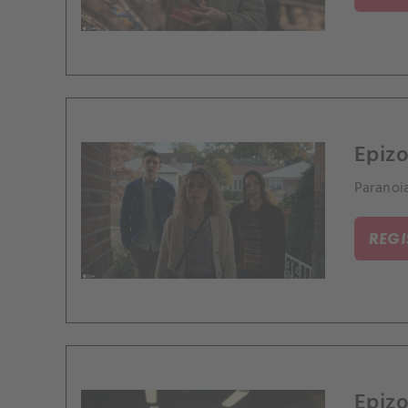
Epizo
Paranoia
REG
Epizo