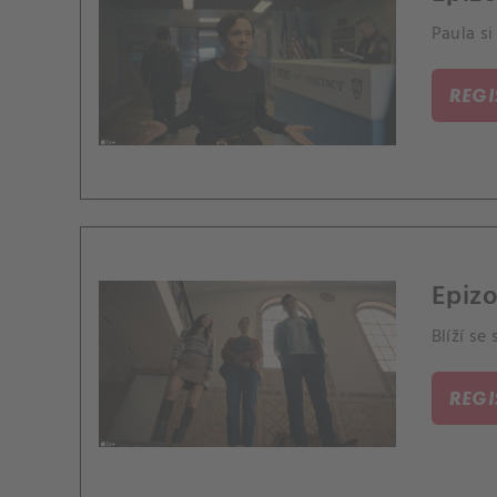
Paula si
REG
Epizo
Blíží se
REG