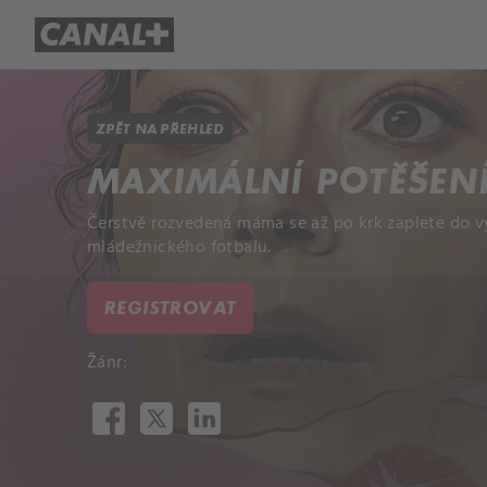
Přehled titulů
Apple TV
Molo
ZPĚT NA PŘEHLED
MAXIMÁLNÍ POTĚŠEN
Čerstvě rozvedená máma se až po krk zaplete do vy
mládežnického fotbalu.
REGISTROVAT
Žánr: