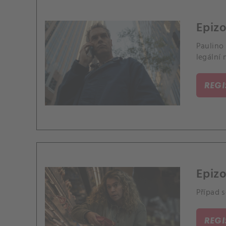
Epizo
Paulino 
legální 
REG
Epizo
Případ s
REG