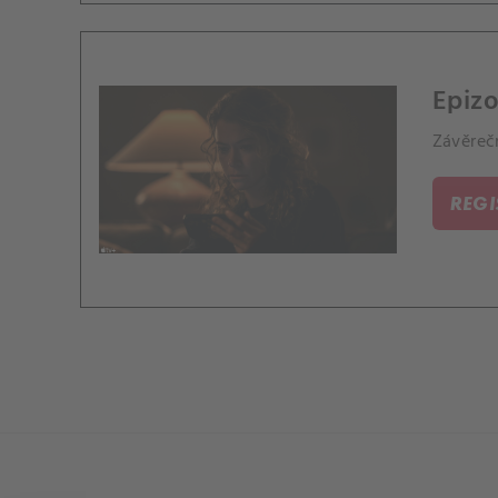
Epizo
Závěrečn
REG