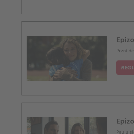
Epizo
První d
REG
Epizo
Paulu s