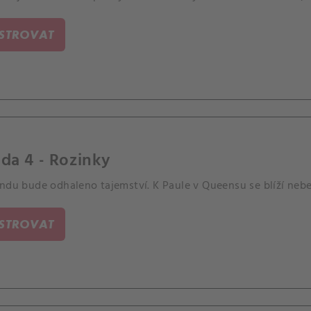
ISTROVAT
da 4 - Rozinky
ndu bude odhaleno tajemství. K Paule v Queensu se blíží nebez
ISTROVAT