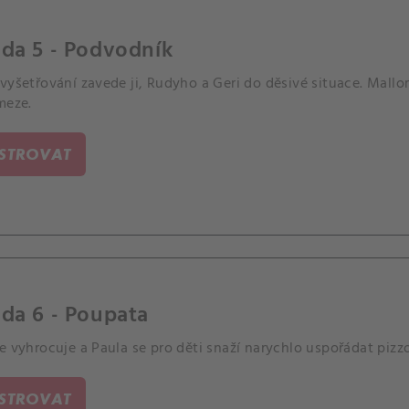
da 5 - Podvodník
vyšetřování zavede ji, Rudyho a Geri do děsivé situace. Mallo
meze.
ISTROVAT
da 6 - Poupata
e vyhrocuje a Paula se pro děti snaží narychlo uspořádat pizz
ISTROVAT