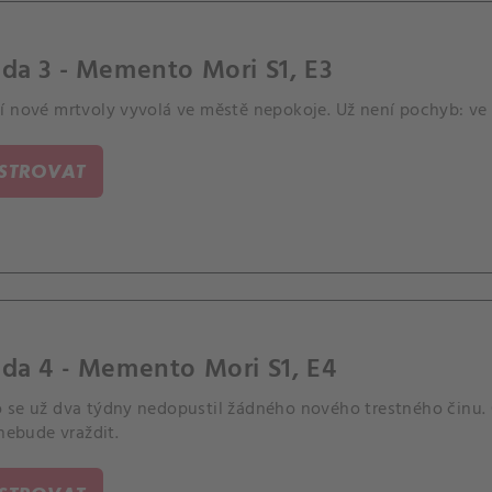
da 3 - Memento Mori S1, E3
í nové mrtvoly vyvolá ve městě nepokoje. Už není pochyb: ve V
ISTROVAT
da 4 - Memento Mori S1, E4
 se už dva týdny nedopustil žádného nového trestného činu. Ca
 nebude vraždit.