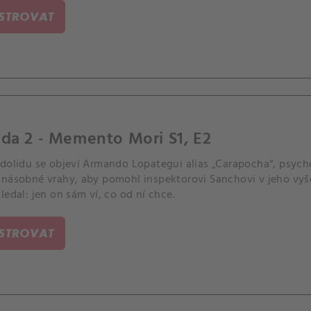
ISTROVAT
da 2 - Memento Mori S1, E2
adolidu se objeví Armando Lopategui alias „Carapocha“, psych
anásobné vrahy, aby pomohl inspektorovi Sanchovi v jeho vyše
ledal: jen on sám ví, co od ní chce.
ISTROVAT