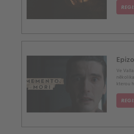
REG
Epizo
Ve Vall
několik
kterou h
REG