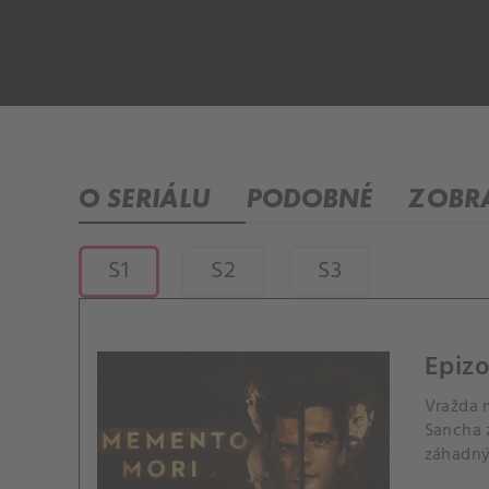
O SERIÁLU
PODOBNÉ
ZOBRA
S1
S2
S3
Epizo
Vražda m
Sancha z
záhadný 
temnou 