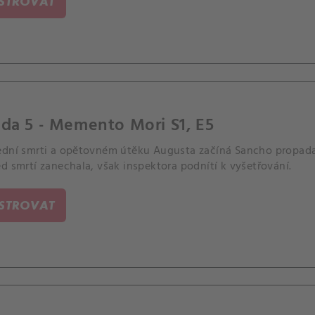
ISTROVAT
da 5 - Memento Mori S1, E5
ední smrti a opětovném útěku Augusta začíná Sancho propadat
d smrtí zanechala, však inspektora podnítí k vyšetřování.
ISTROVAT