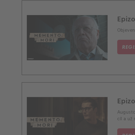
Epizo
Objeven
REG
Epizo
Augusto
cíl a už