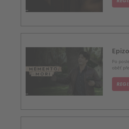
REG
Epizo
Po posl
oběť pře
REG