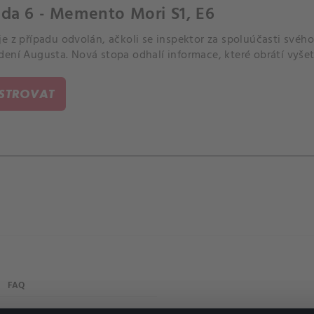
da 6 - Memento Mori S1, E6
e z případu odvolán, ačkoli se inspektor za spoluúčasti svéh
dení Augusta. Nová stopa odhalí informace, které obrátí vyšet
ISTROVAT
FAQ