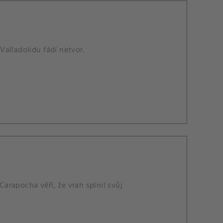
alladolidu řádí netvor.
rapocha věří, že vrah splnil svůj