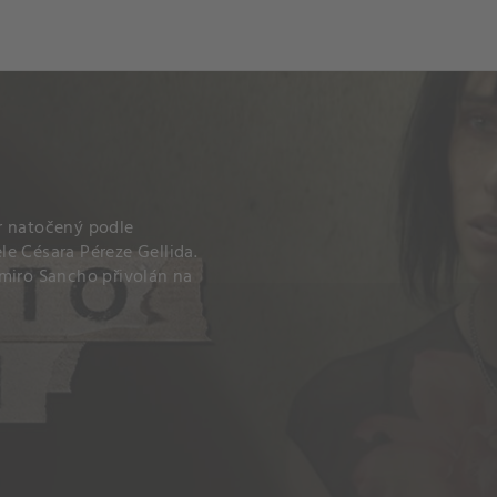
ch
Dcera národa
r natočený podle
e Césara Péreze Gellida.
amiro Sancho přivolán na