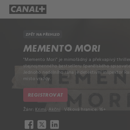
Přehled titulů
Apple TV
Molo
ZPĚT NA PŘEHLED
MEMENTO MORI
"Memento Mori" je mimořádný a překvapivý thrille
stejnojmenného bestselleru španělského spisovatel
Jednoho nedělního rána je detektivní inspektor R
místo vraždy.
REGISTROVAT
Žánr:
Krimi
,
Akční
Věková hranice: 16+