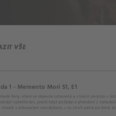
ZIT VŠE
da 1 - Memento Mori S1, E1
ladé ženy, která se objevila zohavená a s básní ukrytou v ús
ahájit vyšetřování, právě když požádal o přeložení z Valladol
mladík s dokonalým zevnějškem, v tu chvíli pátrá po ženě, kt
minulostí.