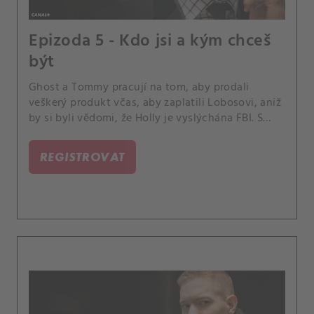
Epizoda 5 - Kdo jsi a kým chceš
být
Ghost a Tommy pracují na tom, aby prodali
veškerý produkt včas, aby zaplatili Lobosovi, aniž
by si byli vědomi, že Holly je vyslýchána FBI. S
každou další hodinou se Angela přibližuje pravdě.
REGISTROVAT