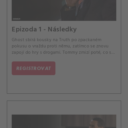
Epizoda 1 - Následky
Ghost sbírá kousky na Truth po zpackaném
pokusu o vraždu proti němu, zatímco se znovu
zapojí do hry s drogami. Tommy zmizí poté, co se
dozví, že Angela je s federály.
REGISTROVAT