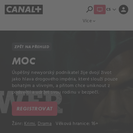
search
expand_more
person
CS
Přehled titulů
Apple TV
Moloch
Více
expand_more
ZPĚT NA PŘEHLED
MOC
Úspěšný newyorský podnikatel žije dvojí život
jako hlava drogového impéria, které slouží pouze
bohatým a vlivným, a přitom chce uniknout z
podsvětí a udržet svou rodinu v bezpečí.
REGISTROVAT
Žánr:
Krimi
,
Drama
Věková hranice: 16+