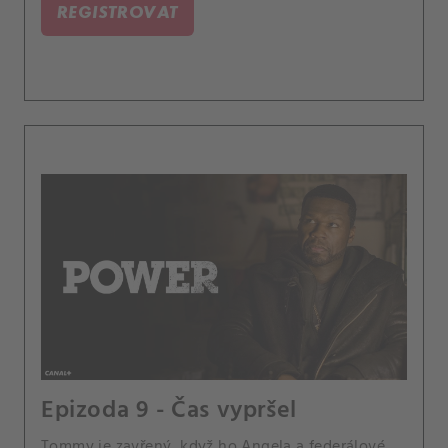
REGISTROVAT
Epizoda 9 - Čas vypršel
Tommy je zavřený, když ho Angela a federálové