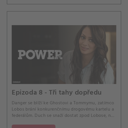
Epizoda 8 - Tři tahy dopředu
Danger se blíží ke Ghostovi a Tommymu, zatímco
Lobos brání konkurenčnímu drogovému kartelu a
federálům. Duch se snaží dostat zpod Lobose, než
se k němu Angela dostane jako první.