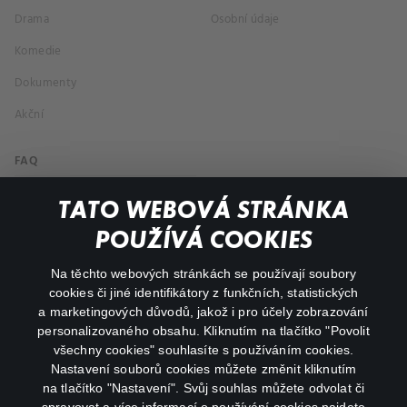
Drama
Osobní údaje
Komedie
Dokumenty
Akční
FAQ
Můj účet
TATO WEBOVÁ STRÁNKA
Důležité odkazy
POUŽÍVÁ COOKIES
Na těchto webových stránkách se používají soubory
facebook
instagram
cookies či jiné identifikátory z funkčních, statistických
a marketingových důvodů, jakož i pro účely zobrazování
personalizovaného obsahu. Kliknutím na tlačítko "Povolit
youtube
všechny cookies" souhlasíte s používáním cookies.
Nastavení souborů cookies můžete změnit kliknutím
na tlačítko "Nastavení". Svůj souhlas můžete odvolat či