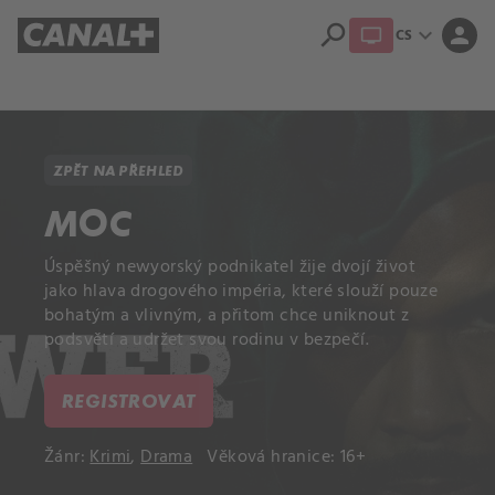
search
expand_more
person
CS
Přehled titulů
Apple TV
Moloch
Dcera národa
ZPĚT NA PŘEHLED
MOC
Úspěšný newyorský podnikatel žije dvojí život
jako hlava drogového impéria, které slouží pouze
bohatým a vlivným, a přitom chce uniknout z
podsvětí a udržet svou rodinu v bezpečí.
REGISTROVAT
Žánr:
Krimi
,
Drama
Věková hranice: 16+