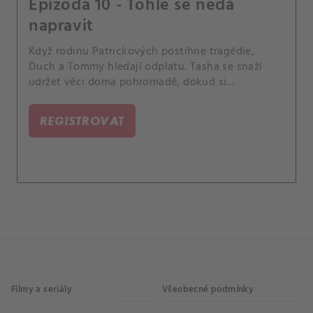
Epizoda 10 - Tohle se nedá
napravit
Když rodinu Patrickových postihne tragédie,
Duch a Tommy hledají odplatu. Tasha se snaží
udržet věci doma pohromadě, dokud si
neuvědomí, že zabránit další katastrofě bude na
ní, což ji přiměje vyhledat pomoc u
REGISTROVAT
nepravděpodobného spojence.
Filmy a seriály
Všeobecné podmínky