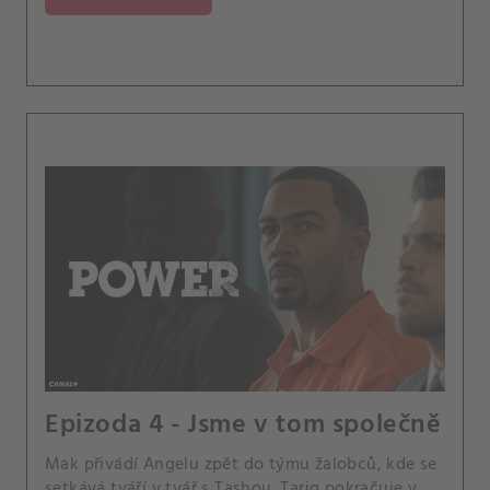
Epizoda 4 - Jsme v tom společně
Mak přivádí Angelu zpět do týmu žalobců, kde se
setkává tváří v tvář s Tashou. Tariq pokračuje v