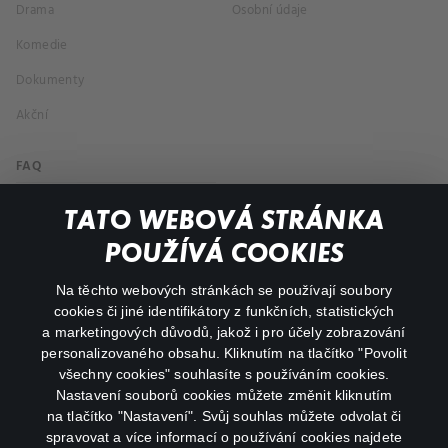
Drama
Osobní údaje
Komedie
Dokumenty
Akční
FAQ
Můj účet
TATO WEBOVÁ STRÁNKA
Důležité odkazy
POUŽÍVÁ COOKIES
Na těchto webových stránkách se používají soubory
facebook
instagram
cookies či jiné identifikátory z funkčních, statistických
a marketingových důvodů, jakož i pro účely zobrazování
personalizovaného obsahu. Kliknutím na tlačítko "Povolit
youtube
všechny cookies" souhlasíte s používáním cookies.
Nastavení souborů cookies můžete změnit kliknutím
na tlačítko "Nastavení". Svůj souhlas můžete odvolat či
spravovat a více informací o používání cookies najdete