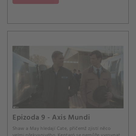
Epizoda 9 - Axis Mundi
Shaw a May hledají Cate, přičemž zjistí něco
velmi překvapivého. Kentaró se nemůže vyrovnat