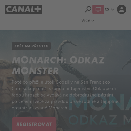
search
expand_more
person
CS
Přehled titulů
Apple TV
Moloch
Více
expand_more
ZPĚT NA PŘEHLED
MONARCH: ODKAZ
MONSTER
Poté co přežila útok Godzilly na San Francisco
Cate šokuje další skandální tajemství. Obklopená
řadou hrozeb se vydává na dobrodružné pátrání
po celém světě za pravdou o své rodině a tajuplné
organizaci zvané Monarch.
REGISTROVAT