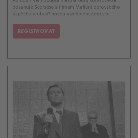
Po bouřlivém období mezinárodní kontroverze
dosahuje Scorsese s filmem Mafiáni obrovského
úspěchu a utváří novou vizi kinematografie.
REGISTROVAT