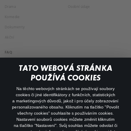
Drama
Osobní údaje
Komedie
Dokumenty
Akční
FAQ
Můj účet
TATO WEBOVÁ STRÁNKA
Důležité odkazy
POUŽÍVÁ COOKIES
Na těchto webových stránkách se používají soubory
facebook
instagram
cookies či jiné identifikátory z funkčních, statistických
a marketingových důvodů, jakož i pro účely zobrazování
personalizovaného obsahu. Kliknutím na tlačítko "Povolit
youtube
všechny cookies" souhlasíte s používáním cookies.
Nastavení souborů cookies můžete změnit kliknutím
na tlačítko "Nastavení". Svůj souhlas můžete odvolat či