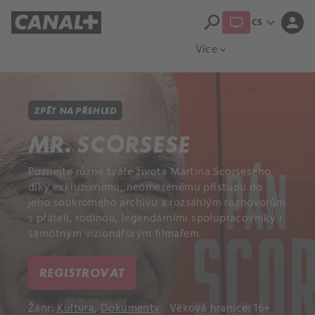
search
expand_more
person
CS
Přehled titulů
Apple TV
Moloch
Více
expand_more
ZPĚT NA PŘEHLED
MR. SCORSESE
Poznejte různé tváře života Martina Scorseseho
díky exkluzivnímu, neomezenému přístupu do
jeho soukromého archivu a rozsáhlým rozhovorům
s přáteli, rodinou, legendárními spolupracovníky i
samotným vizionářským filmařem.
REGISTROVAT
Žánr:
Kultura
,
Dokumenty
Věková hranice: 16+