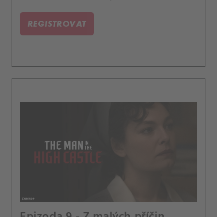
REGISTROVAT
Epizoda 9 - Z malých příčin