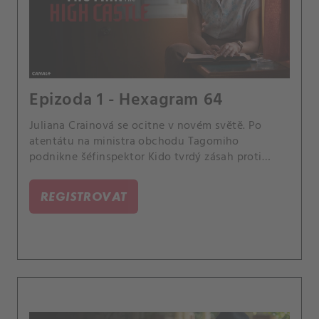
Epizoda 1 - Hexagram 64
Juliana Crainová se ocitne v novém světě. Po
atentátu na ministra obchodu Tagomiho
podnikne šéfinspektor Kido tvrdý zásah proti
podezřelým - Černému komunistickému hnutí.
REGISTROVAT