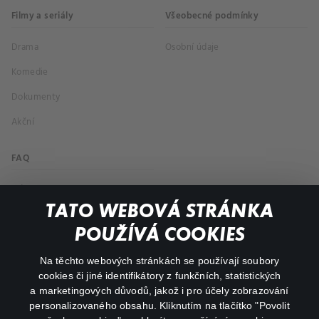
Filmy a seriály
Všeobecné podmínky
Drama
Osobní údaje
Komedie
Dokumenty
Akční
FAQ
Můj účet
TATO WEBOVÁ STRÁNKA
Důležité odkazy
POUŽÍVÁ COOKIES
Na těchto webových stránkách se používají soubory
facebook
instagram
cookies či jiné identifikátory z funkčních, statistických
a marketingových důvodů, jakož i pro účely zobrazování
personalizovaného obsahu. Kliknutím na tlačítko "Povolit