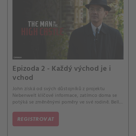
Epizoda 2 - Každý východ je i
vchod
John získá od svých důstojníků z projektu
Nebenwelt klíčové informace, zatímco doma se
potýká se změněnými poměry ve své rodině. Bell
Malloryová a její ČKO se spojí s Wyattovými
povstalci.
REGISTROVAT