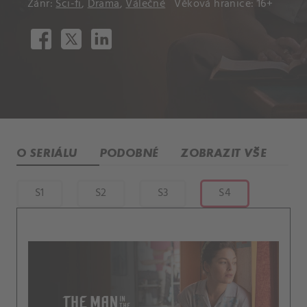
Žánr:
Sci-fi
,
Drama
,
Válečné
Věková hranice: 16+
O SERIÁLU
PODOBNÉ
ZOBRAZIT VŠE
S1
S2
S3
S4