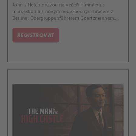
John s Helen pozvou na večeři Himmlera s
manželkou a s novým nebezpečným hráčem z
Berlína, Obergruppenführerem Goertzmannem.
Juliana se vrací do světa Vysokého zámku a
ocitne se v troskách Washingtonu, nyní
REGISTROVAT
označovaného jako „Kontaminovaná zóna“.