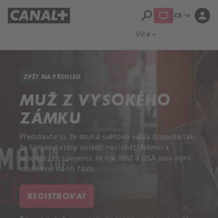
search
expand_more
person
CS
Přehled titulů
Apple TV
Moloch
Více
expand_more
ZPĚT NA PŘEHLED
MUŽ Z VYSOKÉHO
ZÁMKU
Představte si, že druhá světová válka dopadla tak,
že Spojené státy ovládli nacističtí Němci s
japonskými spojenci. Je rok 1962 a USA jsou nyní
rozdělené na tři části.
REGISTROVAT