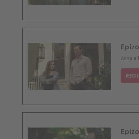
Epizo
Anna a 
REG
Epizo