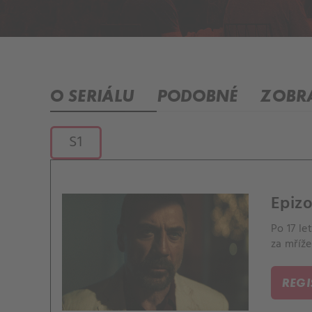
O SERIÁLU
PODOBNÉ
ZOBRA
S1
Epizo
Po 17 le
za mříže
REG