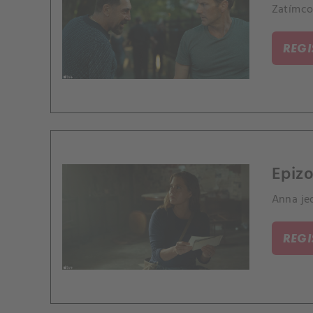
Zatímco 
REG
Epizo
Anna je
REG