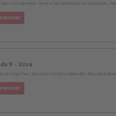
Max chrlí obvinění, Anna a Tom přecházejí do protiútoku. Nat
ISTROVAT
da 9 - Jizva
de do Cape Fear, aby našla Crystal a odpovědi. Max dává Neva
ISTROVAT