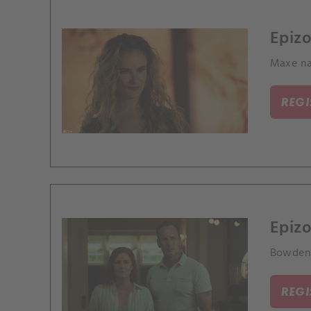
Epizo
Maxe na
REG
Epizo
Bowdeno
REG