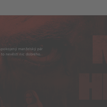
ch
Dcera národa
 spokojený manželský pár
 to nevěstí nic dobrého.