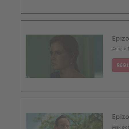
Epizo
Anna a 
REG
Epizo
Max pož