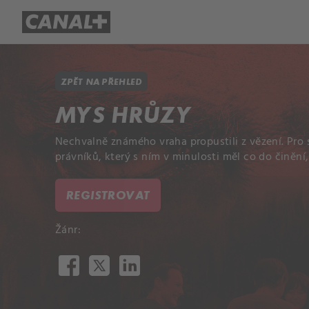
Přehled titulů
Apple TV
Molo
ZPĚT NA PŘEHLED
MYS HRŮZY
Nechvalně známého vraha propustili z vězení. Pro
právníků, který s ním v minulosti měl co do činění,
REGISTROVAT
Žánr: