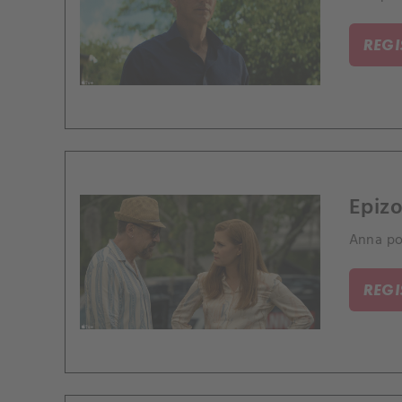
REG
Epizo
Anna pop
REG