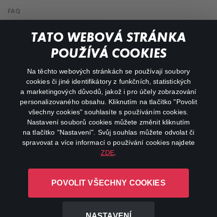
FAQ
Můj účet
TATO WEBOVÁ STRÁNKA
Důležité odkazy
POUŽÍVÁ COOKIES
Na těchto webových stránkách se používají soubory
facebook
instagram
cookies či jiné identifikátory z funkčních, statistických
a marketingových důvodů, jakož i pro účely zobrazování
personalizovaného obsahu. Kliknutím na tlačítko "Povolit
youtube
všechny cookies" souhlasíte s používáním cookies.
Nastavení souborů cookies můžete změnit kliknutím
na tlačítko "Nastavení". Svůj souhlas můžete odvolat či
spravovat a více informací o používání cookies najdete
ZDE
.
Canal+ Luxembourg S. à r.l. se sídlem Rue Albert Borschette 4,
L-1246 Luxembourg R.C.S.
POVOLIT VŠECHNY COOKIES
Luxembourg: B 87.905
Všechna práva vyhrazena
NASTAVENÍ