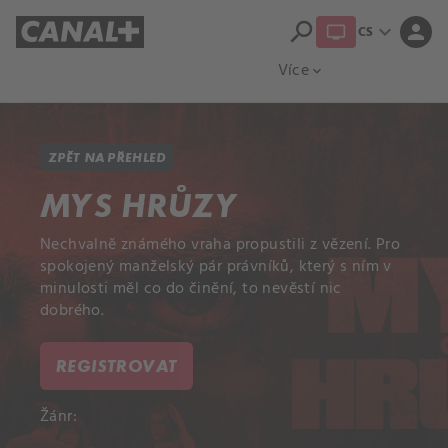
search
expand_more
person
CS
Přehled titulů
Apple TV
Moloch
Více
expand_more
ZPĚT NA PŘEHLED
MYS HRŮZY
Nechvalně známého vraha propustili z vězení. Pro
spokojený manželský pár právníků, který s ním v
minulosti měl co do činění, to nevěstí nic
dobrého.
REGISTROVAT
Žánr: