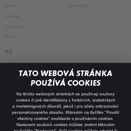
Drama
Osobní údaje
Komedie
Dokumenty
Akční
FAQ
Můj účet
TATO WEBOVÁ STRÁNKA
Důležité odkazy
POUŽÍVÁ COOKIES
Na těchto webových stránkách se používají soubory
facebook
instagram
cookies či jiné identifikátory z funkčních, statistických
a marketingových důvodů, jakož i pro účely zobrazování
personalizovaného obsahu. Kliknutím na tlačítko "Povolit
youtube
všechny cookies" souhlasíte s používáním cookies.
Nastavení souborů cookies můžete změnit kliknutím
na tlačítko "Nastavení". Svůj souhlas můžete odvolat či