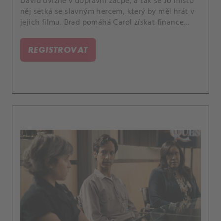
David uvízne v dopravní zácpě, a tak se Jo místo
něj setká se slavným hercem, který by měl hrát v
jejich filmu. Brad pomáhá Carol získat finance
prostřednictvím NFT.
REGISTROVAT