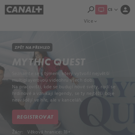
search
expand_more
person
CS
Přehled titulů
Apple TV
Moloch
Více
expand_more
ZPĚT NA PŘEHLED
MYTHIC QUEST
Seznamte se s týmem, který vytvořil největší
multiplayerovou videohru všech dob.
Na pracovišti, kde se budují nové světy, rodí se
hrdinové a vznikají legendy, se ty nejtěžší boje
nesvádějí ve hře, ale v kanceláři.
REGISTROVAT
Žánr:
Věková hranice: 18+