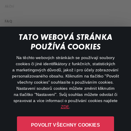
Akční
FAQ
Můj účet
TATO WEBOVÁ STRÁNKA
Důležité odkazy
POUŽÍVÁ COOKIES
Na těchto webových stránkách se používají soubory
facebook
instagram
cookies či jiné identifikátory z funkčních, statistických
a marketingových důvodů, jakož i pro účely zobrazování
personalizovaného obsahu. Kliknutím na tlačítko "Povolit
youtube
všechny cookies" souhlasíte s používáním cookies.
Nastavení souborů cookies můžete změnit kliknutím
na tlačítko "Nastavení". Svůj souhlas můžete odvolat či
spravovat a více informací o používání cookies najdete
ZDE
.
Canal+ Luxembourg S. à r.l. se sídlem Rue Albert Borschette 4,
L-1246 Luxembourg R.C.S.
POVOLIT VŠECHNY COOKIES