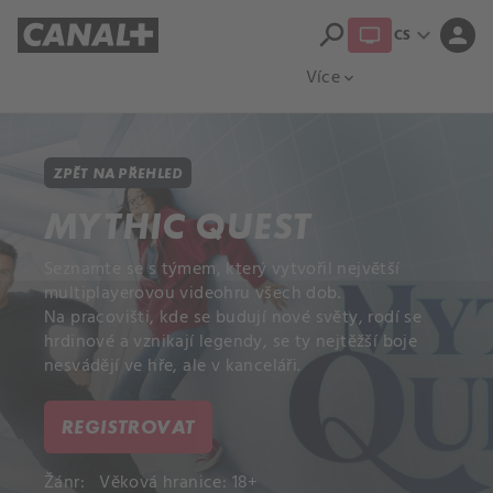
search
expand_more
person
CS
Přehled titulů
Apple TV
Moloch
Více
expand_more
ZPĚT NA PŘEHLED
MYTHIC QUEST
Seznamte se s týmem, který vytvořil největší
multiplayerovou videohru všech dob.
Na pracovišti, kde se budují nové světy, rodí se
hrdinové a vznikají legendy, se ty nejtěžší boje
nesvádějí ve hře, ale v kanceláři.
REGISTROVAT
Žánr:
Věková hranice: 18+