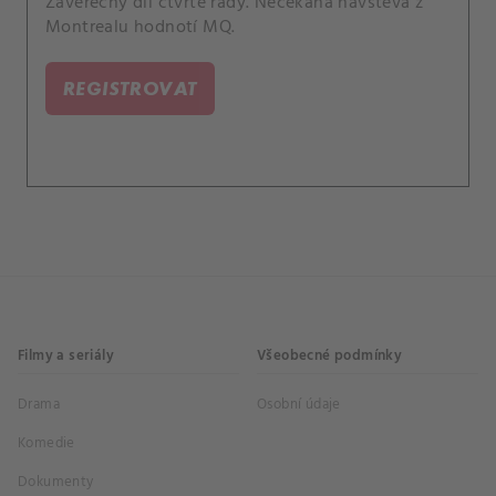
Závěrečný díl čtvrté řady. Nečekaná návštěva z
Montrealu hodnotí MQ.
REGISTROVAT
Filmy a seriály
Všeobecné podmínky
Drama
Osobní údaje
Komedie
Dokumenty