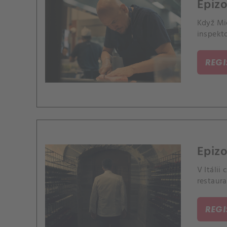
Epizo
Když Mic
inspekt
REG
Epizo
V Itálii
restaura
REG