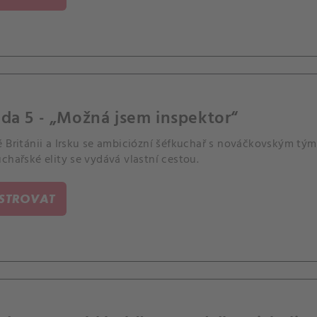
da 5 - „Možná jsem inspektor“
é Británii a Irsku se ambiciózní šéfkuchař s nováčkovským tý
chařské elity se vydává vlastní cestou.
ISTROVAT