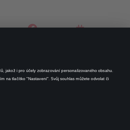
facebook
instagram
youtube
odů, jakož i pro účely zobrazování personalizovaného obsahu.
ím na tlačítko "Nastavení". Svůj souhlas můžete odvolat či
Canal+ Luxembourg S. à r.l. se sídlem Rue Albert Borschette 4,
L-1246 Luxembourg R.C.S.
Luxembourg: B 87.905
Všechna práva vyhrazena
©
2026