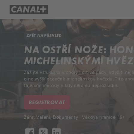
Přehled titulů
Apple TV
Molo
ZPĚT NA PŘEHLED
NA OSTŘÍ NOŽE: HON
MICHELINSKÝMI HVĚ
Zažijte vzrušující vrcholy i drtivé pády, když ti nej
o nejvyšší ocenění: michelinskou hvězdu. Tito ano
tajemné metody nikdy nikomu neprozradili.
REGISTROVAT
Žánr:
Vaření
,
Dokumenty
Věková hranice: 16+