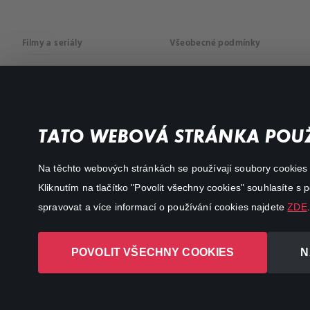
Filmy a seriály
Všeobecné podmínky
Drama
Osobní údaje
Komedie
Dokumenty
TATO WEBOVÁ STRÁNKA POUŽ
Akční
Na těchto webových stránkách se používají soubory cookies či
Kliknutím na tlačítko "Povolit všechny cookies" souhlasíte s
spravovat a více informací o používání cookies najdete
ZDE
.
POVOLIT VŠECHNY COOKIES
N