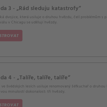
da 3 - „Rád sleduju katastrofy“
ká dvojice, která usiluje o druhou hvězdu, čelí problémům s 
iálu v Chicagu se udělují hvězdy.
ISTROVAT
a 4 - „Talíře, talíře, talíře“
 ve švédských lesích usiluje renomovaný šéfkuchař o druhou 
vou minulostí dokonalost: tři hvězdy.
ISTROVAT