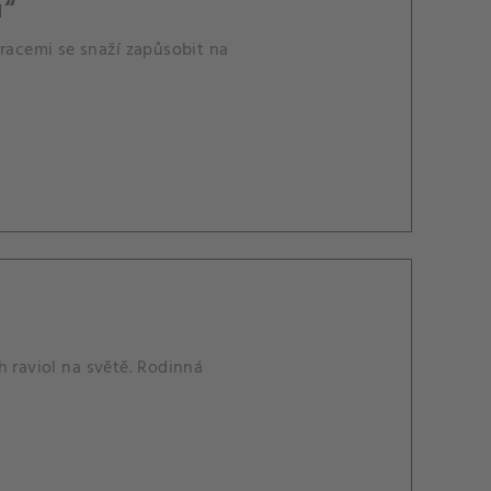
u“
uracemi se snaží zapůsobit na
h raviol na světě. Rodinná