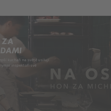
ch
Dcera národa
 ZA
ZDAMI
lepší kuchaři na světě usilují
nymní inspektoři své