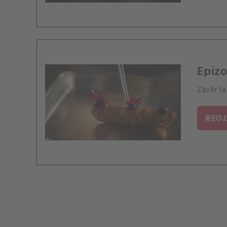
Epizo
Závěr řa
REG