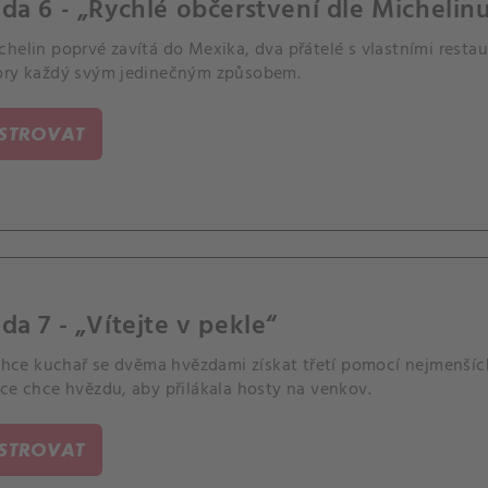
da 6 - „Rychlé občerstvení dle Michelin
helin poprvé zavítá do Mexika, dva přátelé s vlastními resta
ory každý svým jedinečným způsobem.
ISTROVAT
da 7 - „Vítejte v pekle“
 chce kuchař se dvěma hvězdami získat třetí pomocí nejmenšíc
ce chce hvězdu, aby přilákala hosty na venkov.
ISTROVAT