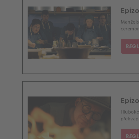
Epizo
Manžels
ceremon
REG
Epizod
Hluboko
překvapi
REG