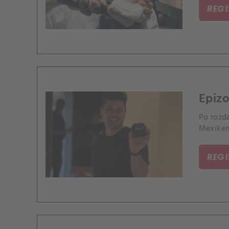
REG
Epizo
Po rozd
Mexikem
REG