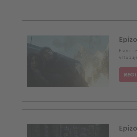
Epizo
Frank se
vstupuje
REG
Epizo