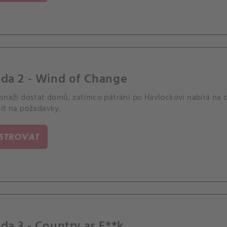
oda 2 - Wind of Change
 snaží dostat domů, zatímco pátrání po Havlockovi nabírá na o
pit na požadavky.
ISTROVAT
da 3 - Country as F**k