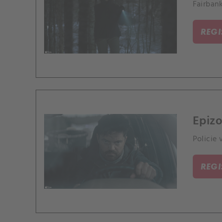
Fairban
REG
Epizo
Policie
REG