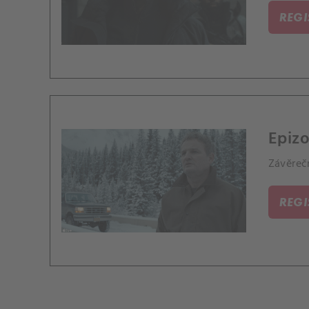
REG
Epizo
Závěrečn
REG