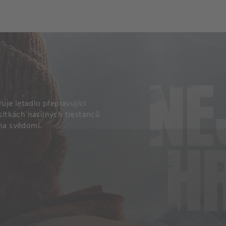
ch
Dcera národa
je letadlo přepravující
esítkách násilných trestanců
 na svědomí.