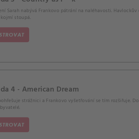
ení Sarah nabývá Frankovo pátrání na naléhavosti. Havlockův
ukojmí stoupá.
ISTROVAT
oda 4 - American Dream
pohřešuje strážnici a Frankovo vyšetřování se tím rozšiřuje. Do
byvatelé.
ISTROVAT