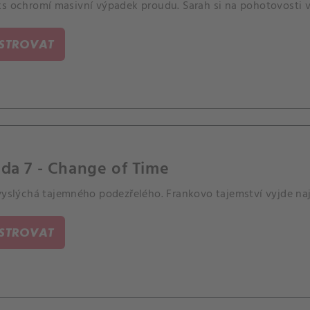
ks ochromí masivní výpadek proudu. Sarah si na pohotovosti 
ISTROVAT
da 7 - Change of Time
 vyslýchá tajemného podezřelého. Frankovo tajemství vyjde na
ISTROVAT