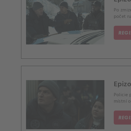
Po zmiz
počet r
REG
Epiz
Policie 
místní o
REG