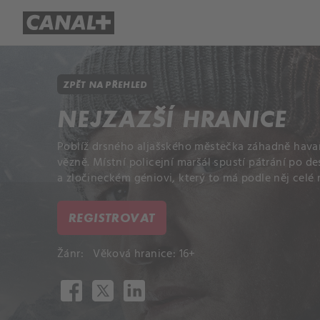
Přehled titulů
Apple TV
Molo
ZPĚT NA PŘEHLED
NEJZAZŠÍ HRANICE
Poblíž drsného aljašského městečka záhadně havaru
vězně. Místní policejní maršál spustí pátrání po d
a zločineckém géniovi, který to má podle něj celé
REGISTROVAT
Žánr:
Věková hranice: 16+