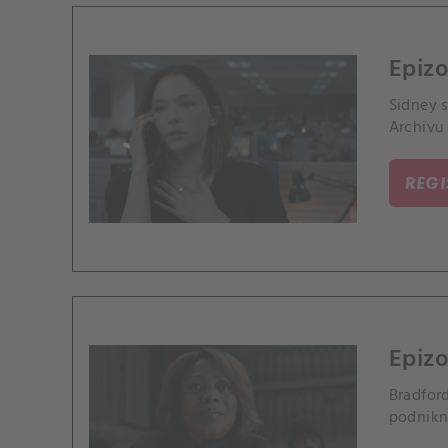
Epizo
Sidney 
Archivu 
REG
Epiz
Bradfor
podnikn