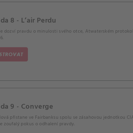
da 8 - L’air Perdu
se dozví pravdu o minulosti svého otce, Atwaterském protoko
6.
ISTROVAT
oda 9 - Converge
dová přistane ve Fairbanksu spolu se zásahovou jednotkou CI
e zoufalý pokus o odhalení pravdy.