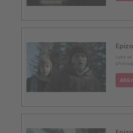
Epiz
Luke se
přistou
REG
Epizo