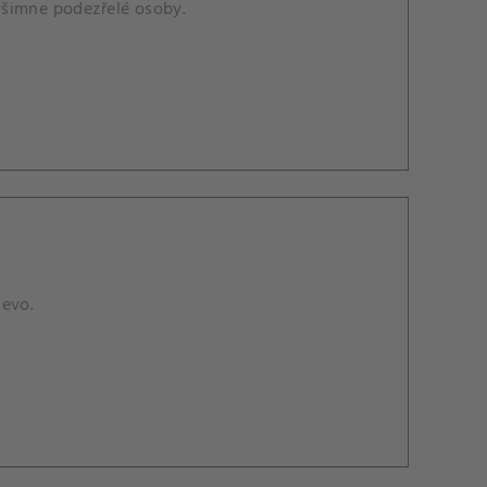
všimne podezřelé osoby.
jevo.