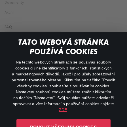
Dokumenty
Akční
FAQ
Můj účet
TATO WEBOVÁ STRÁNKA
Důležité odkazy
POUŽÍVÁ COOKIES
Na těchto webových stránkách se používají soubory
facebook
instagram
cookies či jiné identifikátory z funkčních, statistických
a marketingových důvodů, jakož i pro účely zobrazování
personalizovaného obsahu. Kliknutím na tlačítko "Povolit
youtube
všechny cookies" souhlasíte s používáním cookies.
Nastavení souborů cookies můžete změnit kliknutím
na tlačítko "Nastavení". Svůj souhlas můžete odvolat či
spravovat a více informací o používání cookies najdete
ZDE
.
Canal+ Luxembourg S. à r.l. se sídlem Rue Albert Borschette 4,