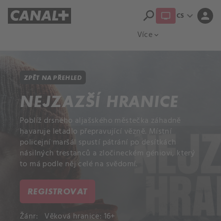
search
expand_more
person
CS
Přehled titulů
Apple TV
Moloch
Více
expand_more
ZPĚT NA PŘEHLED
NEJZAZŠÍ HRANICE
Poblíž drsného aljašského městečka záhadně
havaruje letadlo přepravující vězně. Místní
policejní maršál spustí pátrání po desítkách
násilných trestanců a zločineckém géniovi, který
to má podle něj celé na svědomí.
REGISTROVAT
Žánr:
Věková hranice: 16+