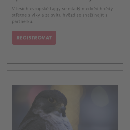
V lesích evropské tajgy se mladý medvěd hnědý
střetne s vlky a za svitu hvězd se snaží najít si
partnerku.
REGISTROVAT