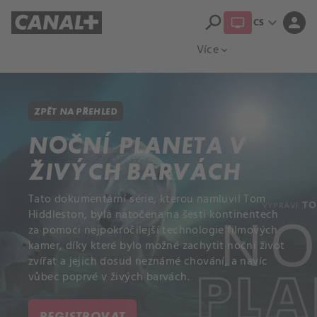
search
expand_more
person
CS
Přehled titulů
Apple TV
Moloch
Více
expand_more
ZPĚT NA PŘEHLED
NOČNÍ PLANETA V
ŽIVÝCH BARVÁCH
Tato dokumentární série, kterou namluvil Tom
Hiddleston, byla natočena na šesti kontinentech
za pomoci nejpokročilejší technologie filmových
kamer, díky které bylo možné zachytit noční život
zvířat a jejich dosud neznámé chování, a navíc
vůbec poprvé v živých barvách.
REGISTROVAT