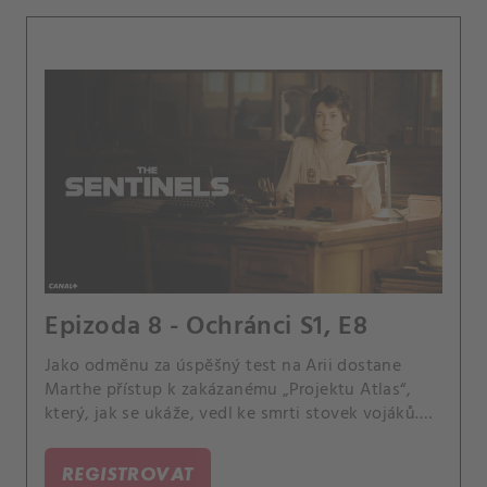
Epizoda 8 - Ochránci S1, E8
Jako odměnu za úspěšný test na Arii dostane
Marthe přístup k zakázanému „Projektu Atlas“,
který, jak se ukáže, vedl ke smrti stovek vojáků.
Mezitím je Irène přesvědčena, že je na stopě
něčemu velkému, a nehodlá zastavit své
REGISTROVAT
vyšetřování iniciativy Atlas, zejména pokud