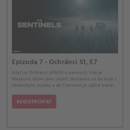
Epizoda 7 - Ochránci S1, E7
Když se Ochránci přiblíží k pevnosti, kde je
Mazauric držen jako vězeň, dostanou se do boje s
německými vojáky a de Clermont je vážně zraněn.
Uchýlí se do nedaleké chaty a přeskupí se.
REGISTROVAT