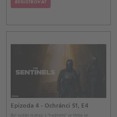
REGISTROVAT
ní něco tají.
Epizoda 4 - Ochránci S1, E4
Byl vydán rozkaz: s "nadlidmi" je třeba se