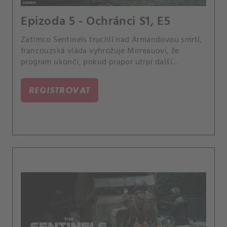
Epizoda 5 - Ochránci S1, E5
Zatímco Sentinels truchlí nad Armandovou smrtí,
francouzská vláda vyhrožuje Mirreauovi, že
program ukončí, pokud prapor utrpí další
neúspěch. Irène, která nyní pracuje jako
novinářka, se zabývá deset let starým případem
REGISTROVAT
podivné série vražd, do které se Mirreau zdá být
zapleten.