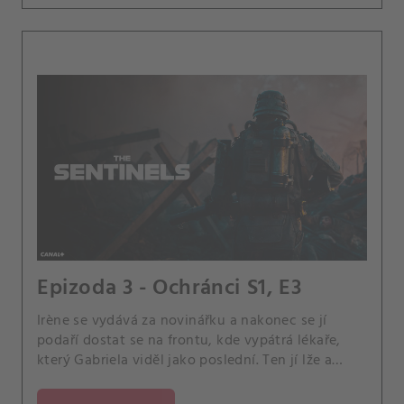
Epizoda 3 - Ochránci S1, E3
Irène se vydává za novinářku a nakonec se jí
podaří dostat se na frontu, kde vypátrá lékaře,
který Gabriela viděl jako poslední. Ten jí lže a
opakuje, že Gabriel je mrtvý, ale jedna sestřička
Irène diskrétně kontaktuje a řekne jí, že lékař před