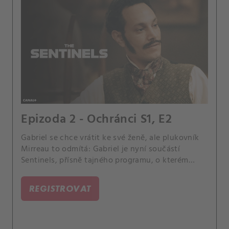
Epizoda 2 - Ochránci S1, E2
Gabriel se chce vrátit ke své ženě, ale plukovník
Mirreau to odmítá: Gabriel je nyní součástí
Sentinels, přísně tajného programu, o kterém
nesmí vědět žádný civilista, a se svou ženou se
bude moci setkat až po vítězství ve válce.
REGISTROVAT