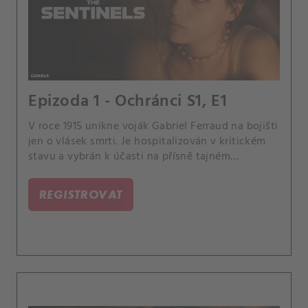
Epizoda 1 - Ochránci S1, E1
V roce 1915 unikne voják Gabriel Ferraud na bojišti
jen o vlásek smrti. Je hospitalizován v kritickém
stavu a vybrán k účasti na přísně tajném
vojenském projektu pod vedením plukovníka
Mirreaua.
REGISTROVAT