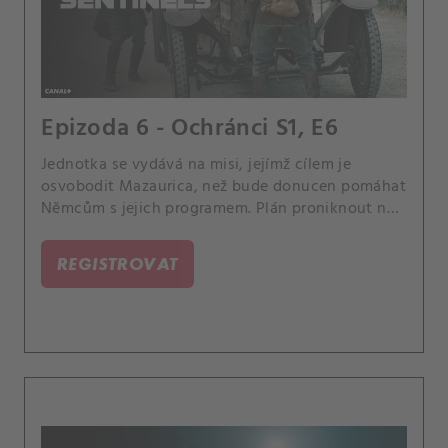
Epizoda 6 - Ochránci S1, E6
Jednotka se vydává na misi, jejímž cílem je
osvobodit Mazaurica, než bude donucen pomáhat
Němcům s jejich programem. Plán proniknout na
nepřátelské území však komplikuje Gabrielův
zhoršující se duševní stav, protože má stále
REGISTROVAT
děsivější vize, které vedou Djiboutiho k vážným
pochybnostem o tom, zda ho má do týmu zařadit.