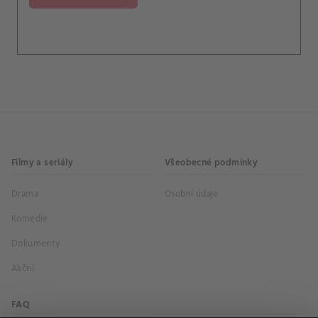
existuje možnost, že souvisí se zmizením jejího
manžela – a tak Mirreauovi nezbývá než nařídit
její vraždu.
Filmy a seriály
Všeobecné podmínky
Drama
Osobní údaje
Komedie
Dokumenty
Akční
FAQ