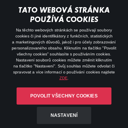
Můj účet
TATO WEBOVÁ STRÁNKA
Důležité odkazy
POUŽÍVÁ COOKIES
Na těchto webových stránkách se používají soubory
facebook
instagram
cookies či jiné identifikátory z funkčních, statistických
a marketingových důvodů, jakož i pro účely zobrazování
personalizovaného obsahu. Kliknutím na tlačítko "Povolit
youtube
všechny cookies" souhlasíte s používáním cookies.
Nastavení souborů cookies můžete změnit kliknutím
na tlačítko "Nastavení". Svůj souhlas můžete odvolat či
spravovat a více informací o používání cookies najdete
ZDE
.
Canal+ Luxembourg S. à r.l. se sídlem Rue Albert Borschette 4,
L-1246 Luxembourg R.C.S.
POVOLIT VŠECHNY COOKIES
Luxembourg: B 87.905
Všechna práva vyhrazena
NASTAVENÍ
©
2026