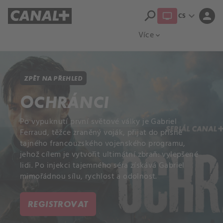
search
expand_more
person
CS
Přehled titulů
Apple TV
Moloch
Více
expand_more
ZPĚT NA PŘEHLED
OCHRÁNCI
Po vypuknutí první světové války je Gabriel
Ferraud, těžce zraněný voják, přijat do přísně
tajného francouzského vojenského programu,
jehož cílem je vytvořit ultimátní zbraň: vylepšené
lidi. Po injekci tajemného séra získává Gabriel
mimořádnou sílu, rychlost a odolnost.
REGISTROVAT