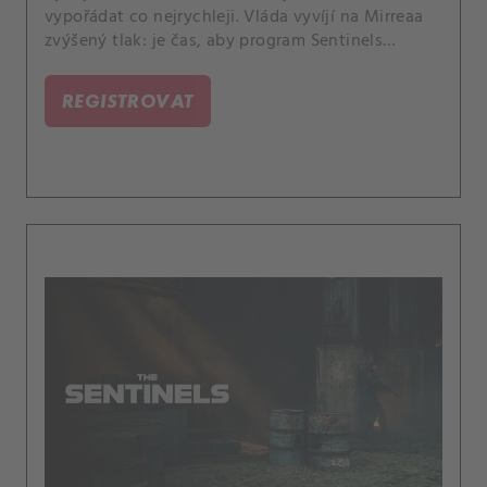
vypořádat co nejrychleji. Vláda vyvíjí na Mirreaa
zvýšený tlak: je čas, aby program Sentinels
konečně prokázal svou hodnotu.
REGISTROVAT