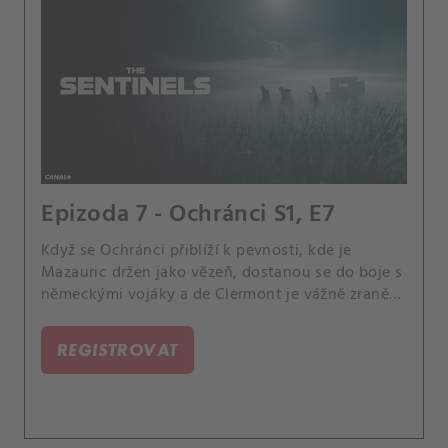
Epizoda 7 - Ochránci S1, E7
Když se Ochránci přiblíží k pevnosti, kde je
Mazauric držen jako vězeň, dostanou se do boje s
německými vojáky a de Clermont je vážně zraněn.
Uchýlí se do nedaleké chaty a přeskupí se.
REGISTROVAT