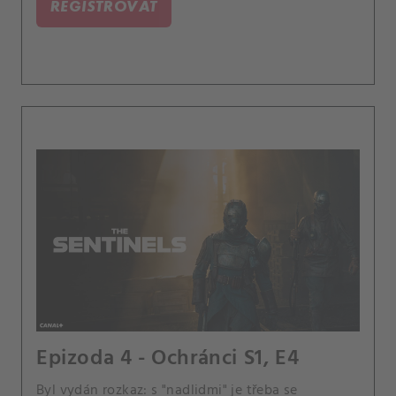
REGISTROVAT
ní něco tají.
Epizoda 4 - Ochránci S1, E4
Byl vydán rozkaz: s "nadlidmi" je třeba se