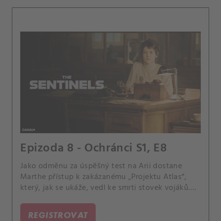
Epizoda 8 - Ochránci S1, E8
Jako odměnu za úspěšný test na Arii dostane
Marthe přístup k zakázanému „Projektu Atlas“,
který, jak se ukáže, vedl ke smrti stovek vojáků.
Mezitím je Irène přesvědčena, že je na stopě
něčemu velkému, a nehodlá zastavit své
REGISTROVAT
vyšetřování iniciativy Atlas, zejména pokud