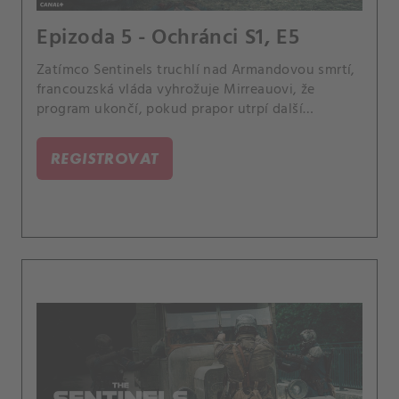
Epizoda 5 - Ochránci S1, E5
Zatímco Sentinels truchlí nad Armandovou smrtí,
francouzská vláda vyhrožuje Mirreauovi, že
program ukončí, pokud prapor utrpí další
neúspěch. Irène, která nyní pracuje jako
novinářka, se zabývá deset let starým případem
REGISTROVAT
podivné série vražd, do které se Mirreau zdá být
zapleten.