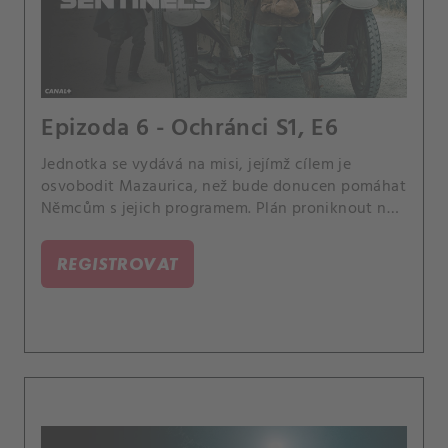
Epizoda 6 - Ochránci S1, E6
Jednotka se vydává na misi, jejímž cílem je
osvobodit Mazaurica, než bude donucen pomáhat
Němcům s jejich programem. Plán proniknout na
nepřátelské území však komplikuje Gabrielův
zhoršující se duševní stav, protože má stále
REGISTROVAT
děsivější vize, které vedou Djiboutiho k vážným
pochybnostem o tom, zda ho má do týmu zařadit.