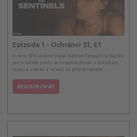
Epizoda 1 - Ochránci S1, E1
V roce 1915 unikne voják Gabriel Ferraud na bojišti
jen o vlásek smrti. Je hospitalizován v kritickém
stavu a vybrán k účasti na přísně tajném
vojenském projektu pod vedením plukovníka
Mirreaua.
REGISTROVAT