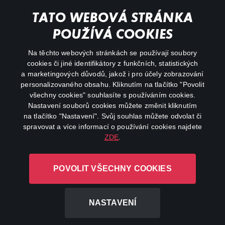
Můj účet
TATO WEBOVÁ STRÁNKA
Důležité odkazy
POUŽÍVÁ COOKIES
Na těchto webových stránkách se používají soubory
facebook
instagram
cookies či jiné identifikátory z funkčních, statistických
a marketingových důvodů, jakož i pro účely zobrazování
personalizovaného obsahu. Kliknutím na tlačítko "Povolit
youtube
všechny cookies" souhlasíte s používáním cookies.
Nastavení souborů cookies můžete změnit kliknutím
na tlačítko "Nastavení". Svůj souhlas můžete odvolat či
spravovat a více informací o používání cookies najdete
ZDE
.
Canal+ Luxembourg S. à r.l. se sídlem Rue Albert Borschette 4,
L-1246 Luxembourg R.C.S.
POVOLIT VŠECHNY COOKIES
Luxembourg: B 87.905
Všechna práva vyhrazena
NASTAVENÍ
©
2026