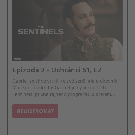
Epizoda 2 - Ochránci S1, E2
Gabriel se chce vrátit ke své ženě, ale plukovník
Mirreau to odmítá: Gabriel je nyní součástí
Sentinels, přísně tajného programu, o kterém
nesmí vědět žádný civilista, a se svou ženou se
bude moci setkat až po vítězství ve válce.
REGISTROVAT