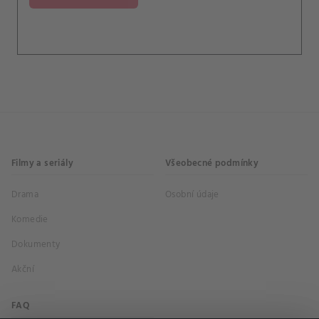
existuje možnost, že souvisí se zmizením jejího
manžela – a tak Mirreauovi nezbývá než nařídit
její vraždu.
Filmy a seriály
Všeobecné podmínky
Drama
Osobní údaje
Komedie
Dokumenty
Akční
FAQ