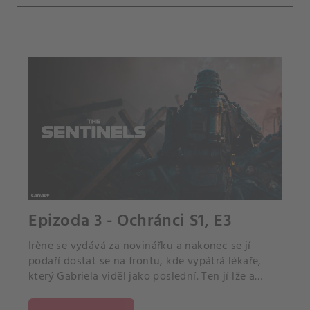
Epizoda 3 - Ochránci S1, E3
Irène se vydává za novinářku a nakonec se jí
podaří dostat se na frontu, kde vypátrá lékaře,
který Gabriela viděl jako poslední. Ten jí lže a
opakuje, že Gabriel je mrtvý, ale jedna sestřička
Irène diskrétně kontaktuje a řekne jí, že lékař před