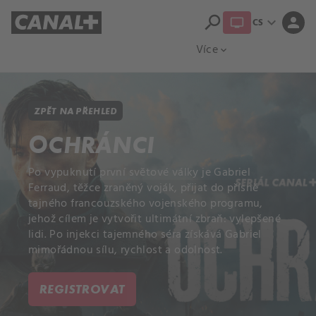
search
expand_more
person
CS
Přehled titulů
Apple TV
Moloch
Více
expand_more
ZPĚT NA PŘEHLED
OCHRÁNCI
Po vypuknutí první světové války je Gabriel
Ferraud, těžce zraněný voják, přijat do přísně
tajného francouzského vojenského programu,
jehož cílem je vytvořit ultimátní zbraň: vylepšené
lidi. Po injekci tajemného séra získává Gabriel
mimořádnou sílu, rychlost a odolnost.
REGISTROVAT