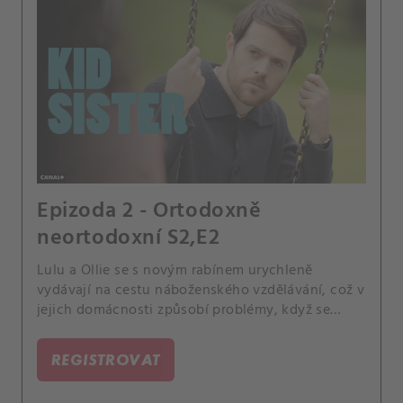
Epizoda 2 - Ortodoxně
neortodoxní S2,E2
Lulu a Ollie se s novým rabínem urychleně
vydávají na cestu náboženského vzdělávání, což v
jejich domácnosti způsobí problémy, když se
pokusí "přežidovat" jejich byt.
REGISTROVAT