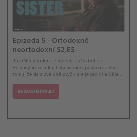
Epizoda 5 - Ortodoxně
neortodoxní S2,E5
Rozdělená rodina je nucena zúčastnit se
Hersheyho večírku. Lulu se musí postavit čelem
tomu, že dala své dítě pryč - ale je pro ni a Ollieho
příliš pozdě?.
REGISTROVAT