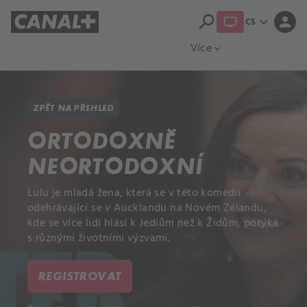
search
expand_more
person
CS
Přehled titulů
Apple TV
Moloch
Více
expand_more
ZPĚT NA PŘEHLED
ORTODOXNĚ
NEORTODOXNÍ
Lulu je mladá žena, která se v této komedii
odehrávající se v Aucklandu na Novém Zélandu,
kde se více lidí hlásí k Jediům než k Židům, potýká
s různými životními výzvami.
REGISTROVAT