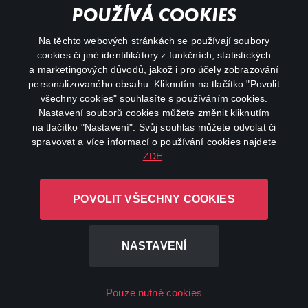
Důležité odkazy
POUŽÍVÁ COOKIES
Na těchto webových stránkách se používají soubory
facebook
instagram
cookies či jiné identifikátory z funkčních, statistických
a marketingových důvodů, jakož i pro účely zobrazování
personalizovaného obsahu. Kliknutím na tlačítko "Povolit
youtube
všechny cookies" souhlasíte s používáním cookies.
Nastavení souborů cookies můžete změnit kliknutím
na tlačítko "Nastavení". Svůj souhlas můžete odvolat či
spravovat a více informací o používání cookies najdete
ZDE
.
Canal+ Luxembourg S. à r.l. se sídlem Rue Albert Borschette 4,
L-1246 Luxembourg R.C.S.
POVOLIT VŠECHNY COOKIES
Luxembourg: B 87.905
Všechna práva vyhrazena
NASTAVENÍ
©
2026
Pouze nutné cookies