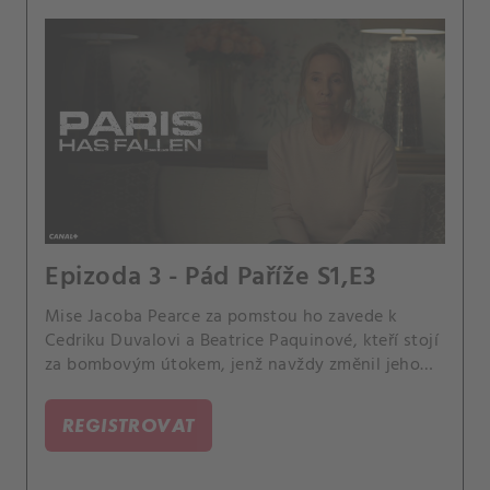
Epizoda 3 - Pád Paříže S1,E3
Mise Jacoba Pearce za pomstou ho zavede k
Cedriku Duvalovi a Beatrice Paquinové, kteří stojí
za bombovým útokem, jenž navždy změnil jeho
život. Dokážou se k nim však Zara a Vincent
dostat dříve než Pearce?.
REGISTROVAT