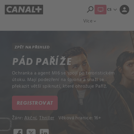
search
expand_more
person
CS
Přehled titulů
Apple TV
Moloch
Více
expand_more
ZPĚT NA PŘEHLED
PÁD PAŘÍŽE
Ochranka a agent MI6 se spojí po teroristickém
útoku. Mají podezření na špiona a snaží se
překazit větší spiknutí, které ohrožuje Paříž.
REGISTROVAT
Žánr:
Akční
,
Thriller
Věková hranice: 16+