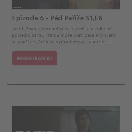
Epizoda 6 - Pád Paříže S1,E6
Jacob Pearce je konečně ve vazbě, ale stále má
poslední kartu, kterou může hrát, Zara a Vincent
se snaží ze všech sil vymanévrovat a udržet si
převahu. Juliette sleduje, jak se situace stává čím
dál horší, což ji nutí přehodnotit své možnosti.
REGISTROVAT