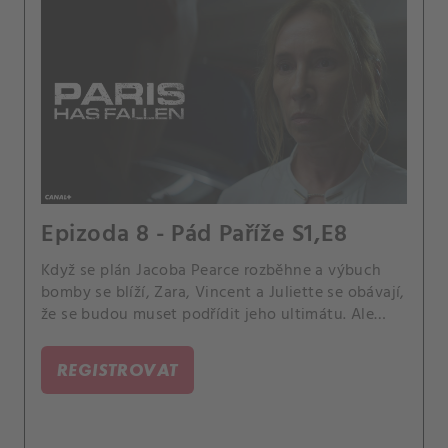
Epizoda 8 - Pád Paříže S1,E8
Když se plán Jacoba Pearce rozběhne a výbuch
bomby se blíží, Zara, Vincent a Juliette se obávají,
že se budou muset podřídit jeho ultimátu. Ale
protože Pearce je pekelně odhodlaný se pomstít,
jak se jim podaří obrátit karty proti němu a
REGISTROVAT
zachránit Paříž?.